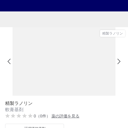
精製ラノリン
精製ラノリン
軟膏基剤
0（0件）
薬の評価を見る