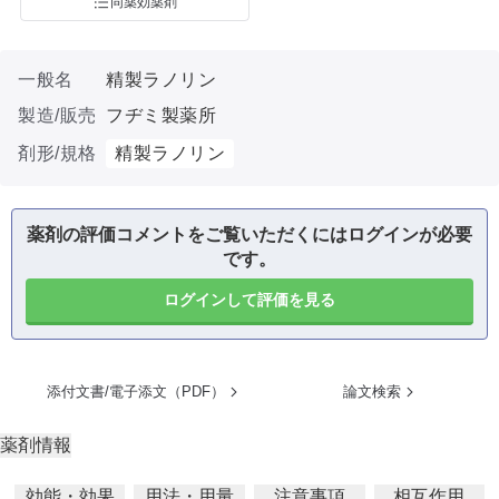
同薬効薬剤
一般名
精製ラノリン
製造/販売
フヂミ製薬所
剤形/規格
精製ラノリン
薬剤の評価コメントをご覧いただくにはログインが必要
です。
ログインして評価を見る
添付文書/電子添文（PDF）
論文検索
薬剤情報
効能・効果
用法・用量
注意事項
相互作用