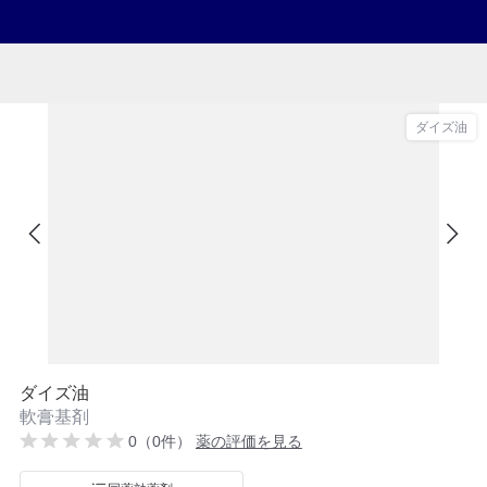
ダイズ油
ダイズ油
軟膏基剤
0（0件）
薬の評価を見る