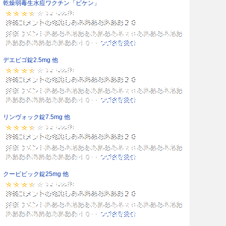
乾燥弱毒生水痘ワクチン「ビケン」
デエビゴ錠2.5mg 他
リンヴォック錠7.5mg 他
クービビック錠25mg 他