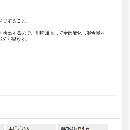
保管すること。
分を析出するので、用時加温して全部液化し混合後を
成分が異なる。