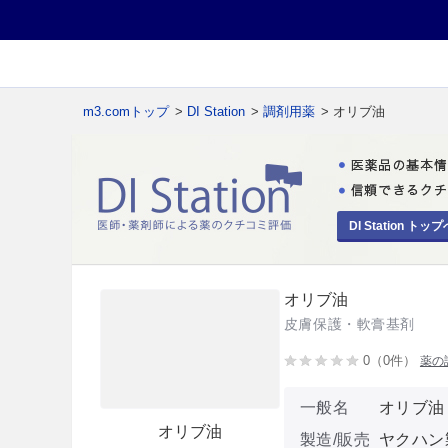
m3.comトップ
>
DI Station
>
調剤用薬
> オリブ油
DI Station トップ
オリブ油
皮膚保護・軟膏基剤
0（0件）
薬の
一般名
オリブ油
オリブ油
製造/販売
ヤクハン