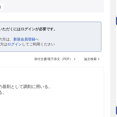
油
いただくにはログインが必要です。
の方は、
新規会員登録
へ
の方は
ログイン
してご利用ください
添付文書/電子添文（PDF）
論文検索
の基剤として調剤に用いる。
る。