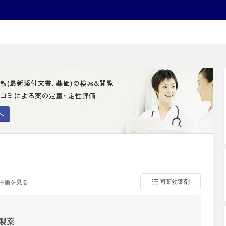
へ
同薬効薬剤
評価を見る
製薬