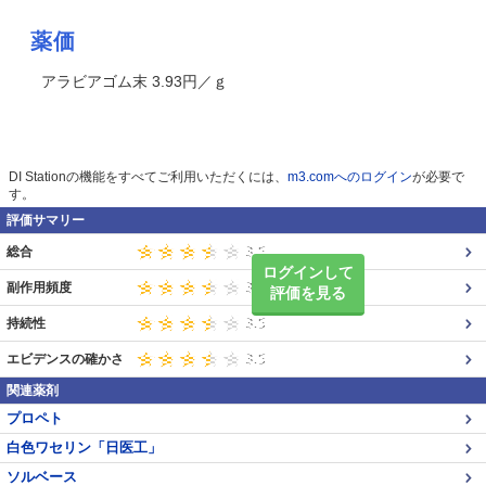
薬価
アラビアゴム末 3.93円／ｇ
DI Stationの機能をすべてご利用いただくには、
m3.comへのログイン
が必要で
す。
評価サマリー
総合
ログインして
副作用頻度
評価を見る
持続性
エビデンスの確かさ
関連薬剤
プロペト
白色ワセリン「日医工」
ソルベース