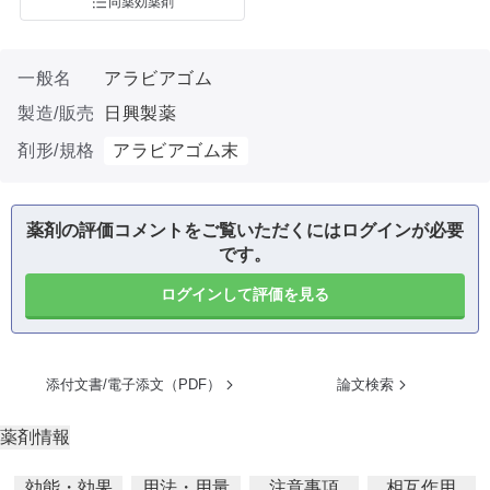
同薬効薬剤
一般名
アラビアゴム
製造/販売
日興製薬
剤形/規格
アラビアゴム末
薬剤の評価コメントをご覧いただくにはログインが必要
です。
ログインして評価を見る
添付文書/電子添文（PDF）
論文検索
薬剤情報
効能・効果
用法・用量
注意事項
相互作用