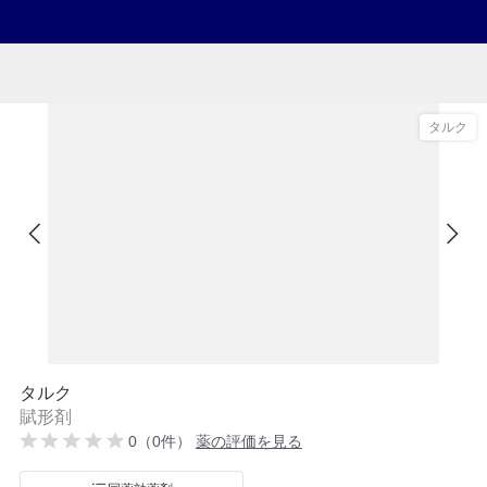
タルク
タルク
賦形剤
0（0件）
薬の評価を見る