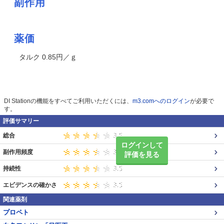
副作用
薬価
タルク 0.85円／ｇ
DI Stationの機能をすべてご利用いただくには、
m3.comへのログイン
が必要で
す。
評価サマリー
総合
ログインして
副作用頻度
評価を見る
持続性
エビデンスの確かさ
関連薬剤
プロペト