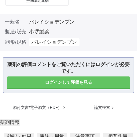
同薬効薬剤
一般名
バレイショデンプン
製造/販売
小堺製薬
剤形/規格
バレイショデンプン
薬剤の評価コメントをご覧いただくにはログインが必要
です。
ログインして評価を見る
添付文書/電子添文（PDF）
論文検索
薬剤情報
効能・効果
用法・用量
注意事項
相互作用