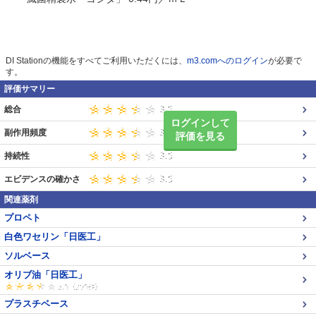
DI Stationの機能をすべてご利用いただくには、
m3.comへのログイン
が必要で
す。
評価サマリー
総合
ログインして
副作用頻度
評価を見る
持続性
エビデンスの確かさ
関連薬剤
プロペト
白色ワセリン「日医工」
ソルベース
オリブ油「日医工」
プラスチベース