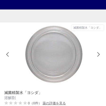
滅菌精製水「ヨシダ」
滅菌精製水「ヨシダ」
溶解剤
0（0件）
薬の評価を見る