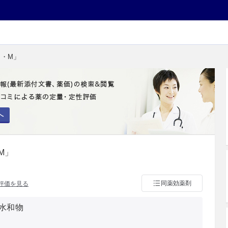
イ・M」
へ
M」
同薬効薬剤
評価を見る
水和物