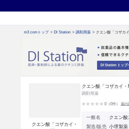
m3.comトップ
>
DI Station
>
調剤用薬
> クエン酸「コザカ
DI Station トップ
クエン酸「コザカイ・
調剤用薬
0（0件）
薬の
一般名
クエン酸
クエン酸「コザカイ・
製造/販売
小堺製薬