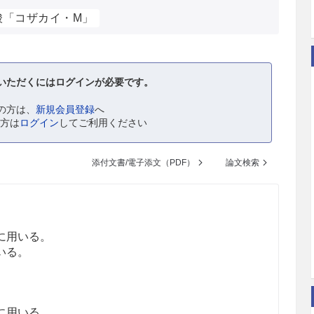
酸「コザカイ・M」
いただくにはログインが必要です。
の方は、
新規会員登録
へ
の方は
ログイン
してご利用ください
添付文書/電子添文（PDF）
論文検索
に用いる。
いる。
に用いる。