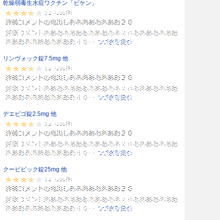
乾燥弱毒生水痘ワクチン「ビケン」
リンヴォック錠7.5mg 他
デエビゴ錠2.5mg 他
クービビック錠25mg 他