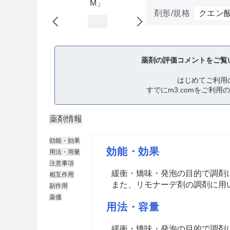
M」
剤形/規格
クエン
薬剤の評価コメントをご覧
はじめてご利用
すでにm3.comをご利用
薬剤情報
効能・効果
効能・効果
用法・用量
注意事項
緩衝・矯味・発泡の目的で調剤
相互作用
また、リモナーデ剤の調剤に用
副作用
薬価
用法・容量
緩衝・矯味・発泡の目的で調剤