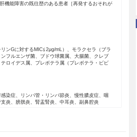
肝機能障害の既往歴のある患者［再発するおそれが
ンGに対するMIC≦2μg/mL）、モラクセラ（ブラ
インフルエンザ菌、ブドウ球菌属、大腸菌、クレブ
クテロイデス属、プレボテラ属（プレボテラ・ビビ
膚感染症、リンパ管・リンパ節炎、慢性膿皮症、咽
管支炎、膀胱炎、腎盂腎炎、中耳炎、副鼻腔炎
して1日量96.4mg（力価）/kg（クラブラン酸カ
g、アモキシシリン水和物として90mg（力価）/kg）