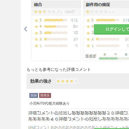
を2回に分けて12時間ごとに食
注意事項
ログインし
重要な基本的注意
8.1
本剤の使用にあたっては、
認し、疾病の治療上必要な最小
8.2
ショック、アナフィラキシ
り誘発される胃腸炎症候群の発
もっとも参考になった評価コメント
象の既往歴等について十分な問
は必ず確認すること。［2.1、9.1.1、
効果の強さ
8.3
無顆粒球症、顆粒球減少、
を行うなど観察を十分に行うこと。
小児科/70代/処方経験あり
8.4
急性腎障害等の重篤な腎障
うなど観察を十分に行うこと。［9.2
慎重投与