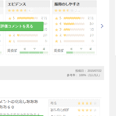
直前に経口投与する。
て評価コメントを見る
耐性菌の発現等を防ぐため、原則として感受性を確
限の期間の投与にとどめること。
ー、アレルギー反応に伴う急性冠症候群、薬剤によ
生を確実に予知できる方法はないが、事前に当該事
診を行うこと。なお、抗生物質によるアレルギー歴
11.1.1-11.1.3参照］
投稿日： 2015/07/22
参考率： 100%（3人/3人）
血小板減少があらわれることがあるので、血液検査
［11.1.5参照］
害があらわれることがあるので、定期的に検査を行
.1、11.1.6参照］