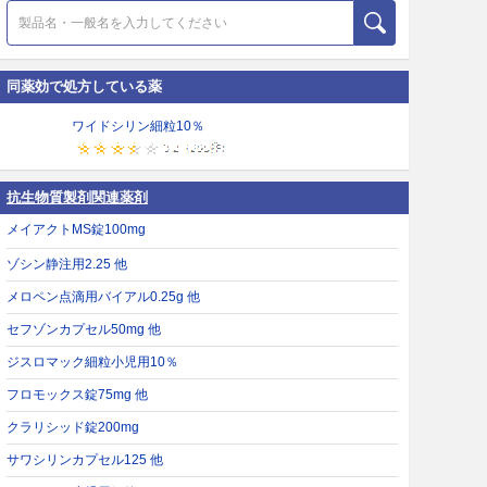
同薬効で処方している薬
ワイドシリン細粒10％
抗生物質製剤関連薬剤
メイアクトMS錠100mg
ゾシン静注用2.25 他
メロペン点滴用バイアル0.25g 他
セフゾンカプセル50mg 他
ジスロマック細粒小児用10％
フロモックス錠75mg 他
クラリシッド錠200mg
サワシリンカプセル125 他