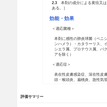
2.3
本剤の成分による黄疸又は
ある。］
効能・効果
＜適応菌種＞
本剤に感性の肺炎球菌（ペニシリ
ンハメラ）・カタラーリス、
シエラ属、プロテウス属、バ
アを除く）
＜適応症＞
表在性皮膚感染症、深在性皮
頭・喉頭炎、扁桃炎、急性気
用法・容量
評価サマリー
通常、小児には、クラバモックスと
リウムとして6.4mg（力価）/k