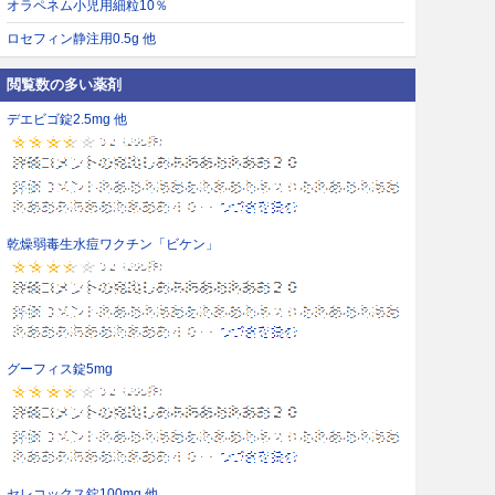
オラペネム小児用細粒10％
ロセフィン静注用0.5g 他
閲覧数の多い薬剤
デエビゴ錠2.5mg 他
乾燥弱毒生水痘ワクチン「ビケン」
グーフィス錠5mg
セレコックス錠100mg 他