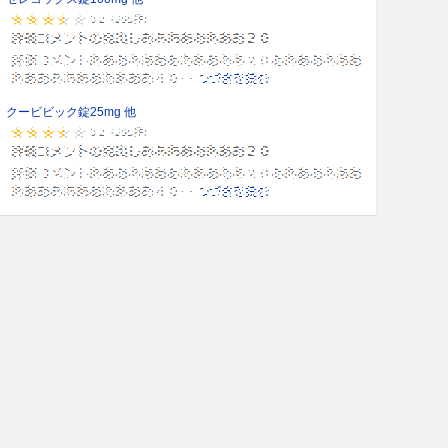
クービビック錠25mg 他