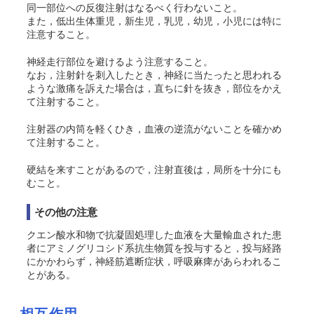
同一部位への反復注射はなるべく行わないこと。
また，低出生体重児，新生児，乳児，幼児，小児には特に
注意すること。
神経走行部位を避けるよう注意すること。
なお，注射針を刺入したとき，神経に当たったと思われる
ような激痛を訴えた場合は，直ちに針を抜き，部位をかえ
て注射すること。
注射器の内筒を軽くひき，血液の逆流がないことを確かめ
て注射すること。
硬結を来すことがあるので，注射直後は，局所を十分にも
むこと。
その他の注意
クエン酸水和物で抗凝固処理した血液を大量輸血された患
者にアミノグリコシド系抗生物質を投与すると，投与経路
にかかわらず，神経筋遮断症状，呼吸麻痺があらわれるこ
とがある。