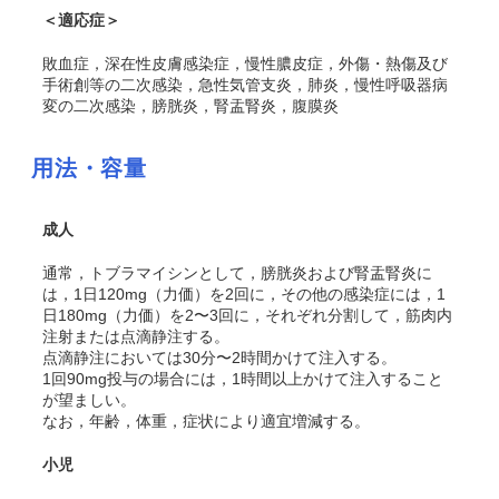
＜適応症＞
敗血症，深在性皮膚感染症，慢性膿皮症，外傷・熱傷及び
手術創等の二次感染，急性気管支炎，肺炎，慢性呼吸器病
変の二次感染，膀胱炎，腎盂腎炎，腹膜炎
用法・容量
成人
通常，トブラマイシンとして，膀胱炎および腎盂腎炎に
は，1日120mg（力価）を2回に，その他の感染症には，1
日180mg（力価）を2〜3回に，それぞれ分割して，筋肉内
注射または点滴静注する。
点滴静注においては30分〜2時間かけて注入する。
1回90mg投与の場合には，1時間以上かけて注入すること
が望ましい。
なお，年齢，体重，症状により適宜増減する。
小児