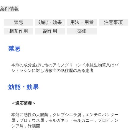
薬剤情報
禁忌
効能・効果
用法・用量
注意事項
相互作用
副作用
薬価
禁忌
本剤の成分並びに他のアミノグリコシド系抗生物質又はバ
シトラシンに対し過敏症の既往歴のある患者
効能・効果
＜適応菌種＞
本剤に感性の大腸菌，クレブシエラ属，エンテロバクター
属，プロテウス属，モルガネラ・モルガニー，プロビデン
シア属，緑膿菌