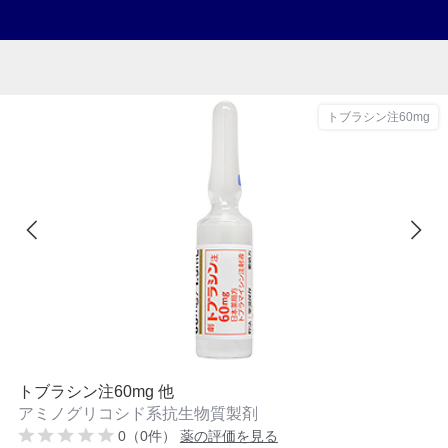
トブラシン注60mg
トブラシン注60mg 他
アミノグリコシド系抗生物質製剤
0（0件）
薬の評価を見る