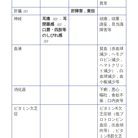
異常
肝臓
肝障害，黄疸
注1
神経
耳痛
，
耳
頭痛，頭重，
注2
閉塞感
，
譫妄，見当識
注2
口唇・四肢等
障害等
のしびれ感
注2
血液
貧血（赤血球
減少，ヘモグ
ロビン減少，
ヘマトクリッ
ト減少），白
血球減少，血
小板減少等
消化器
下痢，悪心，
嘔吐，食欲不
振，口内炎等
ビタミン欠乏
ビタミンK欠
症
乏症状（低プ
ロトロンビン
血症，出血傾
向等），ビタ
ミンB群欠乏