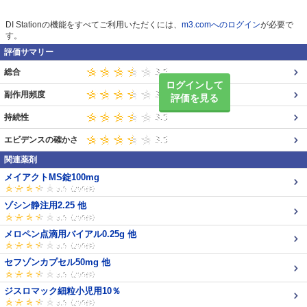
DI Stationの機能をすべてご利用いただくには、
m3.comへのログイン
が必要で
す。
評価サマリー
総合
ログインして
副作用頻度
評価を見る
持続性
エビデンスの確かさ
関連薬剤
メイアクトMS錠100mg
ゾシン静注用2.25 他
メロペン点滴用バイアル0.25g 他
セフゾンカプセル50mg 他
ジスロマック細粒小児用10％