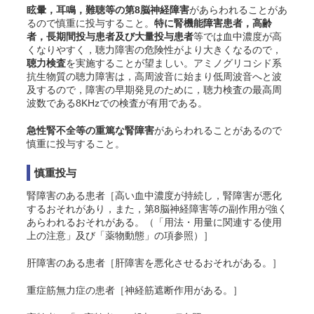
眩暈，耳鳴，難聴等の第8脳神経障害
があらわれることがあ
るので慎重に投与すること。
特に腎機能障害患者，高齢
者，長期間投与患者及び大量投与患者
等では血中濃度が高
くなりやすく，聴力障害の危険性がより大きくなるので，
聴力検査
を実施することが望ましい。アミノグリコシド系
抗生物質の聴力障害は，高周波音に始まり低周波音へと波
及するので，障害の早期発見のために，聴力検査の最高周
波数である8KHzでの検査が有用である。
急性腎不全等の重篤な腎障害
があらわれることがあるので
慎重に投与すること。
慎重投与
腎障害のある患者［高い血中濃度が持続し，腎障害が悪化
するおそれがあり，また，第8脳神経障害等の副作用が強く
あらわれるおそれがある。（「用法・用量に関連する使用
上の注意」及び「薬物動態」の項参照）］
肝障害のある患者［肝障害を悪化させるおそれがある。］
重症筋無力症の患者［神経筋遮断作用がある。］