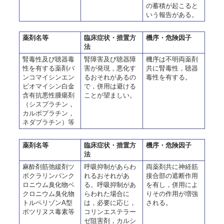
の蓄積が起こると
いう報告がある。
薬剤名等
臨床症状・措置方
機序・危険因子
法
腎毒性及び聴器毒
腎障害及び聴器障
機序は不明両薬剤
性を有する薬剤バ
害が発現，悪化す
共に腎毒性，聴器
ンコマイシンエン
るおそれがあるの
毒性を有する。
ビオマイシン白金
で，併用は避ける
含有抗悪性腫瘍剤
ことが望ましい。
（シスプラチン，
カルボプラチン，
ネダプラチン）等
薬剤名等
臨床症状・措置方
機序・危険因子
法
麻酔剤筋弛緩剤ツ
呼吸抑制があらわ
両薬剤共に神経筋
ボクラリンパンク
れるおそれがあ
接合部の遮断作用
ロニウム臭化物ベ
る。呼吸抑制があ
を有し，併用によ
クロニウム臭化物
らわれた場合に
りその作用が増強
トルペリゾンA型
は，必要に応じ，
される。
ボツリヌス毒素等
コリンエステラー
ゼ阻害剤，カルシ