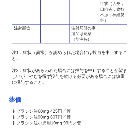
症状（舌炎，
口内炎，食欲
不振，神経炎
等）
注射部位
注射局所の疼
痛又は硬結
（筋注時）
注1：症状（異常）が認められた場合には投与を中止するこ
と。
注2：症状があらわれた場合には投与を中止することが望ま
しいが，やむを得ず投与を続ける必要がある場合には慎重
に投与すること。
薬価
トブラシン注60mg 425円／管
トブラシン注90mg 607円／管
トブラシン注小児用10mg 99円／管