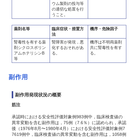
ウム製剤の投与等
の適切な処置を行
うこと。
薬剤名等
臨床症状・措置方
機序・危険因子
法
腎毒性を有する薬
腎障害が発現，悪
機序は不明両薬剤
剤シクロスポリン
化するおそれがあ
共に腎毒性を有す
アムホテリシンB
る。
る。
等
副作用
副作用発現状況の概要
筋注
承認時における安全性評価対象例983例中，臨床検査値の
異常変動を含む副作用は，75例（7.6％）に認められ，承認
後（1976年8月〜1980年4月）における安全性評価対象例7
7619例中，臨床検査値の異常変動を含む副作用は，1058例