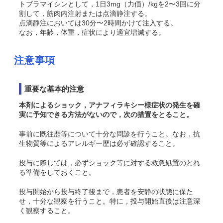
トブラマイシンとして，1日3mg（力価）/kgを2〜3回に分
割して，筋肉内注射または点滴静注する。
点滴静注においては30分〜2時間かけて注入する。
なお，年齢，体重，症状により適宜増減する。
注意事項
重要な基本的注意
本剤によるショック，アナフィラキシー様症状の発生を確
実に予知できる方法がないので，次の措置をとること。
事前に既往歴等について十分な問診を行うこと。なお，抗
生物質等によるアレルギー歴は必ず確認すること。
投与に際しては，必ずショック等に対する救急処置のとれ
る準備をしておくこと。
投与開始から投与終了後まで，患者を安静の状態に保た
せ，十分な観察を行うこと。特に，投与開始直後は注意深
く観察すること。