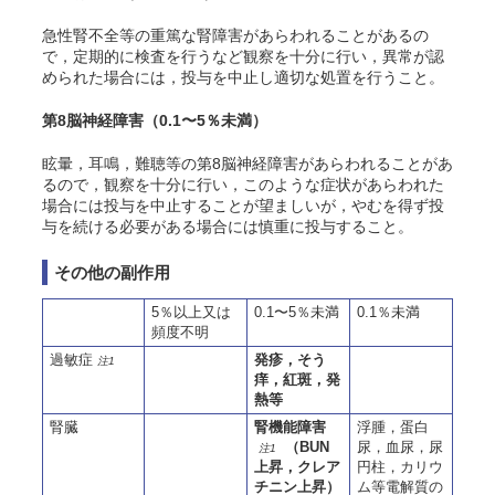
急性腎不全等の重篤な腎障害があらわれることがあるの
で，定期的に検査を行うなど観察を十分に行い，異常が認
められた場合には，投与を中止し適切な処置を行うこと。
第8脳神経障害（0.1〜5％未満）
眩暈，耳鳴，難聴等の第8脳神経障害があらわれることがあ
るので，観察を十分に行い，このような症状があらわれた
場合には投与を中止することが望ましいが，やむを得ず投
与を続ける必要がある場合には慎重に投与すること。
その他の副作用
5％以上又は
0.1〜5％未満
0.1％未満
頻度不明
過敏症
発疹，そう
注1
痒，紅斑，発
熱等
腎臓
腎機能障害
浮腫，蛋白
（BUN
尿，血尿，尿
注1
上昇，クレア
円柱，カリウ
チニン上昇）
ム等電解質の