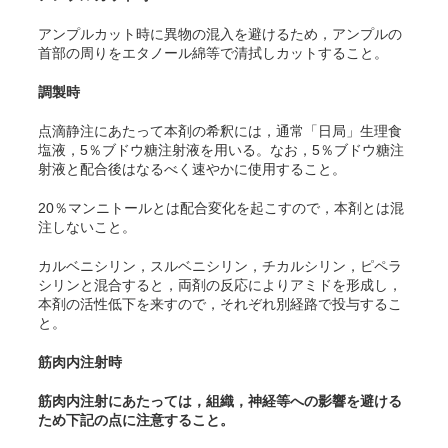
アンプルカット時に異物の混入を避けるため，アンプルの
首部の周りをエタノール綿等で清拭しカットすること。
調製時
点滴静注にあたって本剤の希釈には，通常「日局」生理食
塩液，5％ブドウ糖注射液を用いる。なお，5％ブドウ糖注
射液と配合後はなるべく速やかに使用すること。
20％マンニトールとは配合変化を起こすので，本剤とは混
注しないこと。
カルベニシリン，スルベニシリン，チカルシリン，ピペラ
シリンと混合すると，両剤の反応によりアミドを形成し，
本剤の活性低下を来すので，それぞれ別経路で投与するこ
と。
筋肉内注射時
筋肉内注射にあたっては，組織，神経等への影響を避ける
ため下記の点に注意すること。