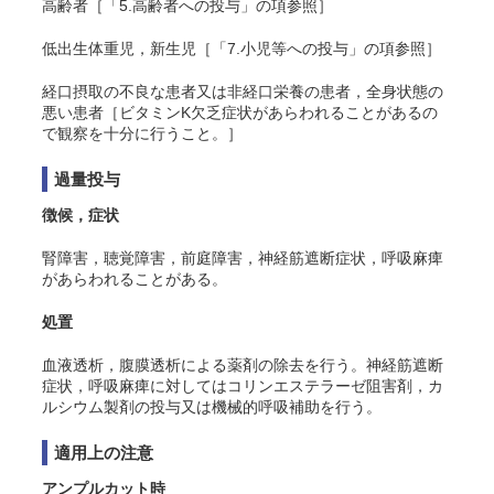
高齢者［「5.高齢者への投与」の項参照］
低出生体重児，新生児［「7.小児等への投与」の項参照］
経口摂取の不良な患者又は非経口栄養の患者，全身状態の
悪い患者［ビタミンK欠乏症状があらわれることがあるの
で観察を十分に行うこと。］
過量投与
徴候，症状
腎障害，聴覚障害，前庭障害，神経筋遮断症状，呼吸麻痺
があらわれることがある。
処置
血液透析，腹膜透析による薬剤の除去を行う。神経筋遮断
症状，呼吸麻痺に対してはコリンエステラーゼ阻害剤，カ
ルシウム製剤の投与又は機械的呼吸補助を行う。
適用上の注意
アンプルカット時