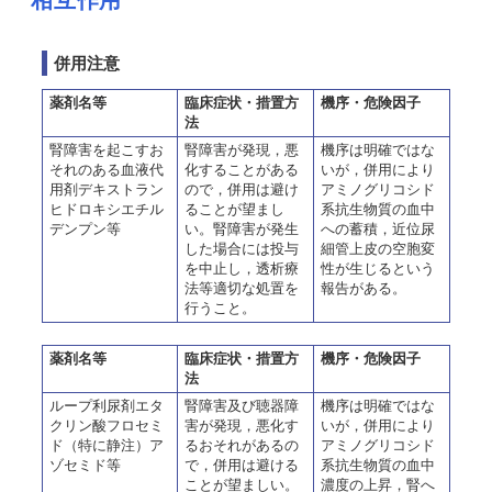
相互作用
併用注意
薬剤名等
臨床症状・措置方
機序・危険因子
法
腎障害を起こすお
腎障害が発現，悪
機序は明確ではな
それのある血液代
化することがある
いが，併用により
用剤デキストラン
ので，併用は避け
アミノグリコシド
ヒドロキシエチル
ることが望まし
系抗生物質の血中
デンプン等
い。腎障害が発生
への蓄積，近位尿
した場合には投与
細管上皮の空胞変
を中止し，透析療
性が生じるという
法等適切な処置を
報告がある。
行うこと。
薬剤名等
臨床症状・措置方
機序・危険因子
法
ループ利尿剤エタ
腎障害及び聴器障
機序は明確ではな
クリン酸フロセミ
害が発現，悪化す
いが，併用により
ド（特に静注）ア
るおそれがあるの
アミノグリコシド
ゾセミド等
で，併用は避ける
系抗生物質の血中
ことが望ましい。
濃度の上昇，腎へ