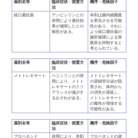
薬剤名等
臨床症状・措置方
機序・危険因子
法
経口避妊薬
アンピシリンとの
本剤は腸内細菌叢
併用により避妊効
を変化させる可能
果が減弱したとの
性があり、それに
報告がある。
より経口避妊薬の
腸肝循環による再
吸収を抑制すると
考えられている。
薬剤名等
臨床症状・措置方
機序・危険因子
法
メトトレキサート
ペニシリンとの併
メトトレキサート
用により、メトト
の尿細管分泌が阻
レキサートのクリ
害され、体内から
アランスが減少す
の消失が遅延し、
るおそれがある。
メトトレキサート
の毒性が増強する
可能性がある。
薬剤名等
臨床症状・措置方
機序・危険因子
法
プロベネシド
併用により、本剤
プロベネシドの尿