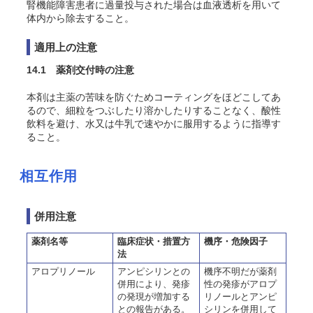
腎機能障害患者に過量投与された場合は血液透析を用いて
体内から除去すること。
適用上の注意
14.1 薬剤交付時の注意
本剤は主薬の苦味を防ぐためコーティングをほどこしてあ
るので、細粒をつぶしたり溶かしたりすることなく、酸性
飲料を避け、水又は牛乳で速やかに服用するように指導す
ること。
相互作用
併用注意
薬剤名等
臨床症状・措置方
機序・危険因子
法
アロプリノール
アンピシリンとの
機序不明だが薬剤
併用により、発疹
性の発疹がアロプ
の発現が増加する
リノールとアンピ
との報告がある。
シリンを併用して