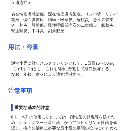
＜適応症＞
表在性皮膚感染症、深在性皮膚感染症、リンパ管・リンパ
節炎、慢性膿皮症、咽頭・喉頭炎、扁桃炎、急性気管支
炎、肺炎、肺膿瘍、慢性呼吸器病変の二次感染、膀胱炎、
腎盂腎炎、中耳炎、副鼻腔炎
用法・容量
通常小児に対しスルタミシリンとして、1日量15〜30mg
（力価）/kgとし、これを3回に分割して経口投与する。
なお、年齢、症状により適宜増減する。
注意事項
重要な基本的注意
8.1
本剤の使用にあたっては、耐性菌の発現等を防ぐた
め、β-ラクタマーゼ産生菌、かつアンピシリン耐性菌を確
認し、疾病の治療上必要な最小限の期間の投与にとどめる