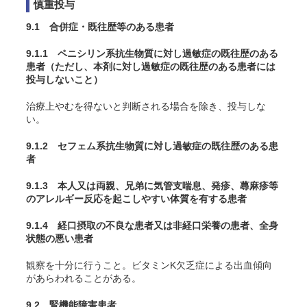
慎重投与
9.1 合併症・既往歴等のある患者
9.1.1 ペニシリン系抗生物質に対し過敏症の既往歴のある
患者（ただし、本剤に対し過敏症の既往歴のある患者には
投与しないこと）
治療上やむを得ないと判断される場合を除き、投与しな
い。
9.1.2 セフェム系抗生物質に対し過敏症の既往歴のある患
者
9.1.3 本人又は両親、兄弟に気管支喘息、発疹、蕁麻疹等
のアレルギー反応を起こしやすい体質を有する患者
9.1.4 経口摂取の不良な患者又は非経口栄養の患者、全身
状態の悪い患者
観察を十分に行うこと。ビタミンK欠乏症による出血傾向
があらわれることがある。
9.2 腎機能障害患者