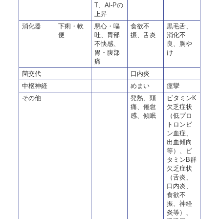
T、Al-Pの
上昇
消化器
下痢・軟
悪心・嘔
食欲不
黒毛舌、
便
吐、胃部
振、舌炎
消化不
不快感、
良、胸や
胃・腹部
け
痛
菌交代
口内炎
中枢神経
めまい
痙攣
その他
発熱、頭
ビタミンK
痛、倦怠
欠乏症状
感、傾眠
（低プロ
トロンビ
ン血症、
出血傾向
等）、ビ
タミンB群
欠乏症状
（舌炎、
口内炎、
食欲不
振、神経
炎等）、