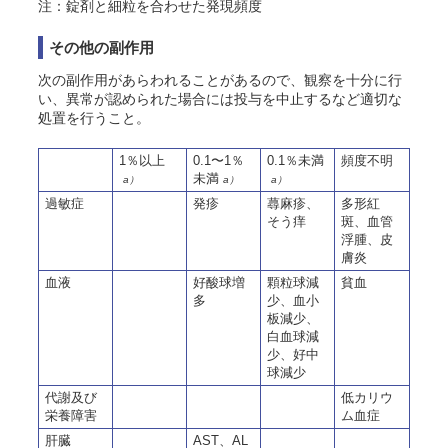
注：錠剤と細粒を合わせた発現頻度
その他の副作用
次の副作用があらわれることがあるので、観察を十分に行
い、異常が認められた場合には投与を中止するなど適切な
処置を行うこと
。
1％以上
0.1〜1％
0.1％未満
頻度不明
未満
a）
a）
a）
過敏症
発疹
蕁麻疹、
多形紅
そう痒
斑、血管
浮腫、皮
膚炎
血液
好酸球増
顆粒球減
貧血
多
少、血小
板減少、
白血球減
少、好中
球減少
代謝及び
低カリウ
栄養障害
ム血症
肝臓
AST、AL