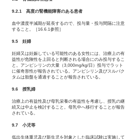
9.2.1 高度の腎機能障害のある患者
血中濃度半減期が延長するので、投与量・投与間隔に注意
すること。［16.6.1参照］
9.5 妊婦
妊婦又は妊娠している可能性のある女性には、治療上の有
益性が危険性を上回ると判断される場合にのみ投与するこ
と。アンピシリンの大量（3,000mg/kg/日）投与でラット
に催奇形性が報告されている。アンピシリン及びスルバク
タムは胎盤を通過することが報告されている。
9.6 授乳婦
治療上の有益性及び母乳栄養の有益性を考慮し、授乳の継
続又は中止を検討すること。母乳中へ移行することが報告
されている
。
9.7 小児等
低出生体重児及び新生児を対象とした臨床試験は実施して