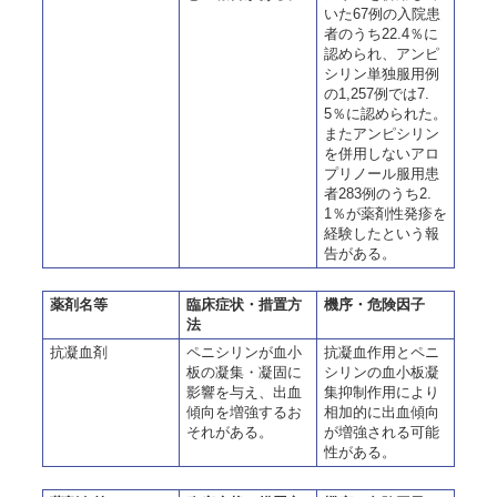
いた67例の入院患
者のうち22.4％に
認められ、アンピ
シリン単独服用例
の1,257例では7.
5％に認められた。
またアンピシリン
を併用しないアロ
プリノール服用患
者283例のうち2.
1％が薬剤性発疹を
経験したという報
告がある。
薬剤名等
臨床症状・措置方
機序・危険因子
法
抗凝血剤
ペニシリンが血小
抗凝血作用とペニ
板の凝集・凝固に
シリンの血小板凝
影響を与え、出血
集抑制作用により
傾向を増強するお
相加的に出血傾向
それがある。
が増強される可能
性がある。