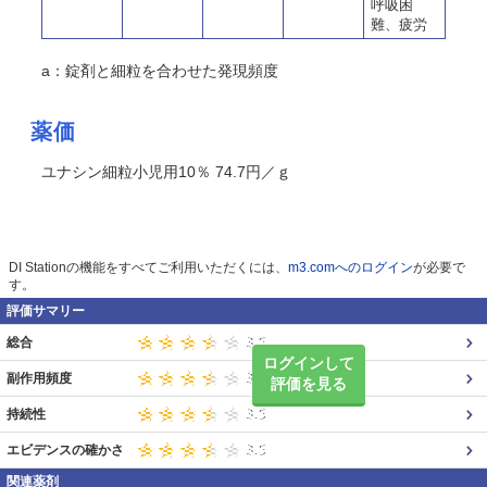
呼吸困
難、疲労
a：錠剤と細粒を合わせた発現頻度
薬価
ユナシン細粒小児用10％ 74.7円／ｇ
DI Stationの機能をすべてご利用いただくには、
m3.comへのログイン
が必要で
す。
評価サマリー
総合
ログインして
副作用頻度
評価を見る
持続性
エビデンスの確かさ
関連薬剤