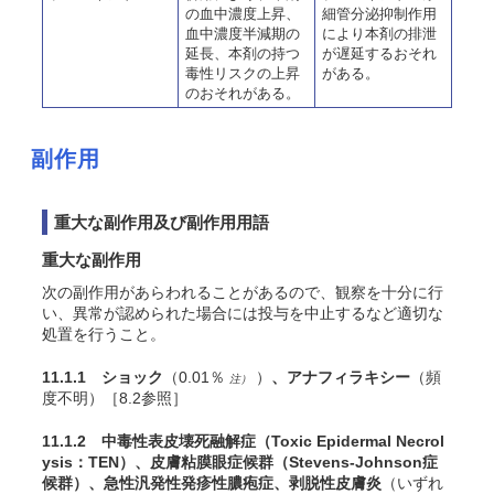
の血中濃度上昇、
細管分泌抑制作用
血中濃度半減期の
により本剤の排泄
延長、本剤の持つ
が遅延するおそれ
毒性リスクの上昇
がある。
のおそれがある。
副作用
重大な副作用及び副作用用語
重大な副作用
次の副作用があらわれることがあるので、観察を十分に行
い、異常が認められた場合には投与を中止するなど適切な
処置を行うこと
。
11.1.1 ショック
（0.01％
）
、アナフィラキシー
（頻
注）
度不明）［8.2参照］
11.1.2 中毒性表皮壊死融解症（Toxic Epidermal Necrol
ysis：TEN）、皮膚粘膜眼症候群（Stevens-Johnson症
候群）、急性汎発性発疹性膿疱症、剥脱性皮膚炎
（いずれ