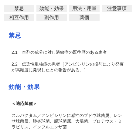
禁忌
効能・効果
用法・用量
注意事項
相互作用
副作用
薬価
禁忌
2.1
本剤の成分に対し過敏症の既往歴のある患者
2.2
伝染性単核症の患者［アンピシリンの投与により発疹
が高頻度に発現したとの報告がある。］
効能・効果
＜適応菌種＞
スルバクタム／アンピシリンに感性のブドウ球菌属、レン
サ球菌属、肺炎球菌、腸球菌属、大腸菌、プロテウス・ミ
ラビリス、インフルエンザ菌