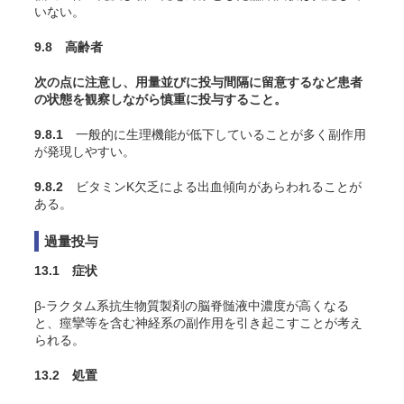
いない。
9.8 高齢者
次の点に注意し、用量並びに投与間隔に留意するなど患者
の状態を観察しながら慎重に投与すること。
9.8.1
一般的に生理機能が低下していることが多く副作用
が発現しやすい。
9.8.2
ビタミンK欠乏による出血傾向があらわれることが
ある。
過量投与
13.1 症状
β-ラクタム系抗生物質製剤の脳脊髄液中濃度が高くなる
と、痙攣等を含む神経系の副作用を引き起こすことが考え
られる。
13.2 処置