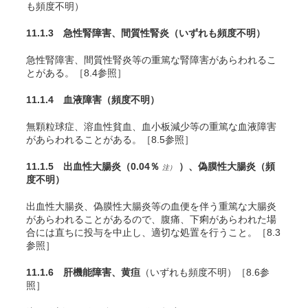
も頻度不明）
11.1.3 急性腎障害、間質性腎炎
（いずれも頻度不明）
急性腎障害、間質性腎炎等の重篤な腎障害があらわれるこ
とがある。［8.4参照］
11.1.4 血液障害
（頻度不明）
無顆粒球症、溶血性貧血、血小板減少等の重篤な血液障害
があらわれることがある。［8.5参照］
11.1.5 出血性大腸炎
（0.04％
）
、偽膜性大腸炎
（頻
注）
度不明）
出血性大腸炎、偽膜性大腸炎等の血便を伴う重篤な大腸炎
があらわれることがあるので、腹痛、下痢があらわれた場
合には直ちに投与を中止し、適切な処置を行うこと。［8.3
参照］
11.1.6 肝機能障害、黄疸
（いずれも頻度不明）［8.6参
照］