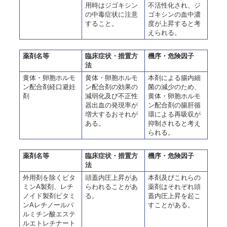
用時はジゴキシン
不活性化され、ジ
の中毒症状に注意
ゴキシンの血中濃
すること。
度が上昇すると考
えられる。
薬剤名等
臨床症状・措置方
機序・危険因子
法
黄体・卵胞ホルモ
黄体・卵胞ホルモ
本剤による腸内細
ン配合剤経口避妊
ン配合剤の効果の
菌の減少のため、
剤
減弱化及び不正性
黄体・卵胞ホルモ
器出血の発現率が
ン配合剤の腸肝循
増大するおそれが
環による再吸収が
ある。
抑制されると考え
られる。
薬剤名等
臨床症状・措置方
機序・危険因子
法
外用剤を除くビタ
頭蓋内圧上昇があ
本剤及びこれらの
ミンA製剤、レチ
らわれることがあ
薬剤はそれぞれ頭
ノイド製剤ビタミ
る。
蓋内圧上昇を起こ
ンAレチノールパ
すことがある。
ルミチン酸エステ
ルエトレチナート