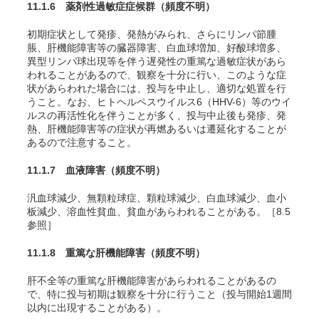
11.1.6 薬剤性過敏症症候群
（頻度不明）
初期症状として発疹、発熱がみられ、さらにリンパ節腫
脹、肝機能障害等の臓器障害、白血球増加、好酸球増多、
異型リンパ球出現等を伴う遅発性の重篤な過敏症状があら
われることがあるので、観察を十分に行い、このような症
状があらわれた場合には、投与を中止し、適切な処置を行
うこと。なお、ヒトヘルペスウイルス6（HHV-6）等のウイ
ルスの再活性化を伴うことが多く、投与中止後も発疹、発
熱、肝機能障害等の症状が再燃あるいは遷延化することが
あるので注意すること。
11.1.7 血液障害
（頻度不明）
汎血球減少、無顆粒球症、顆粒球減少、白血球減少、血小
板減少、溶血性貧血、貧血があらわれることがある。［8.5
参照］
11.1.8 重篤な肝機能障害
（頻度不明）
肝不全等の重篤な肝機能障害があらわれることがあるの
で、特に投与初期は観察を十分に行うこと（投与開始1週間
以内に出現することがある）。