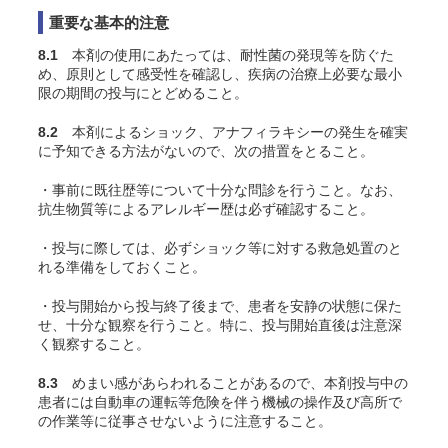
重要な基本的注意
8.1
本剤の使用にあたっては、耐性菌の発現等を防ぐた
め、原則として感受性を確認し、疾病の治療上必要な最小
限の期間の投与にとどめること。
8.2
本剤によるショック、アナフィラキシーの発生を確実
に予知できる方法がないので、次の措置をとること。
・事前に既往歴等について十分な問診を行うこと。なお、
抗生物質等によるアレルギー歴は必ず確認すること。
・投与に際しては、必ずショック等に対する救急処置のと
れる準備をしておくこと。
・投与開始から投与終了後まで、患者を安静の状態に保た
せ、十分な観察を行うこと。特に、投与開始直後は注意深
く観察すること。
8.3
めまい感があらわれることがあるので、本剤投与中の
患者には自動車の運転等危険を伴う機械の操作及び高所で
の作業等に従事させないように注意すること。