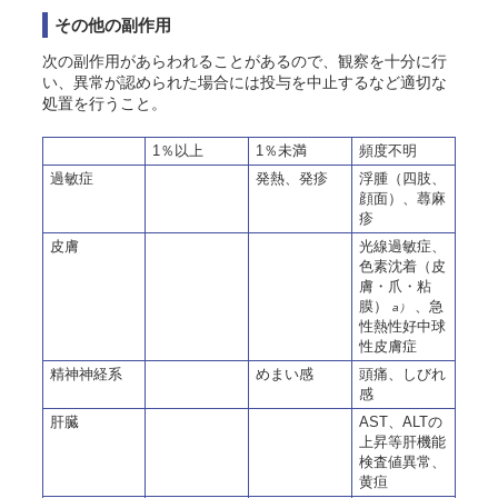
その他の副作用
次の副作用があらわれることがあるので、観察を十分に行
い、異常が認められた場合には投与を中止するなど適切な
処置を行うこと
。
1％以上
1％未満
頻度不明
過敏症
発熱、発疹
浮腫（四肢、
顔面）、蕁麻
疹
皮膚
光線過敏症、
色素沈着（皮
膚・爪・粘
膜）
、急
a）
性熱性好中球
性皮膚症
精神神経系
めまい感
頭痛、しびれ
感
肝臓
AST、ALTの
上昇等肝機能
検査値異常、
黄疸