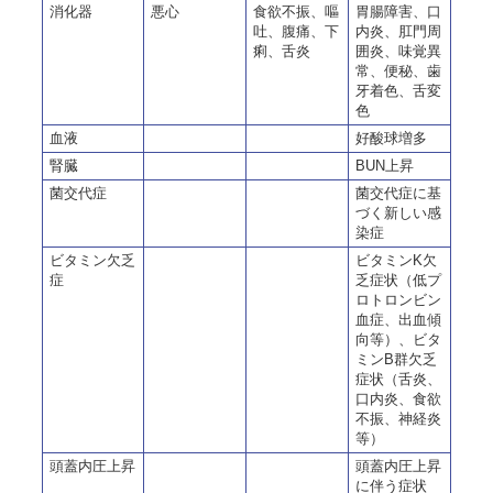
消化器
悪心
食欲不振、嘔
胃腸障害、口
吐、腹痛、下
内炎、肛門周
痢、舌炎
囲炎、味覚異
常、便秘、歯
牙着色、舌変
色
血液
好酸球増多
腎臓
BUN上昇
菌交代症
菌交代症に基
づく新しい感
染症
ビタミン欠乏
ビタミンK欠
症
乏症状（低プ
ロトロンビン
血症、出血傾
向等）、ビタ
ミンB群欠乏
症状（舌炎、
口内炎、食欲
不振、神経炎
等）
頭蓋内圧上昇
頭蓋内圧上昇
に伴う症状