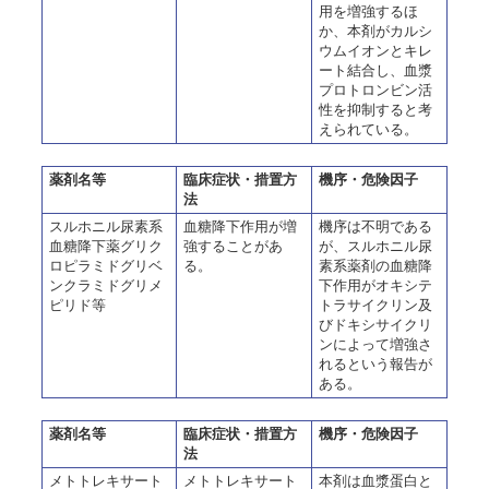
用を増強するほ
か、本剤がカルシ
ウムイオンとキレ
ート結合し、血漿
プロトロンビン活
性を抑制すると考
えられている。
薬剤名等
臨床症状・措置方
機序・危険因子
法
スルホニル尿素系
血糖降下作用が増
機序は不明である
血糖降下薬グリク
強することがあ
が、スルホニル尿
ロピラミドグリベ
る。
素系薬剤の血糖降
ンクラミドグリメ
下作用がオキシテ
ピリド等
トラサイクリン及
びドキシサイクリ
ンによって増強さ
れるという報告が
ある。
薬剤名等
臨床症状・措置方
機序・危険因子
法
メトトレキサート
メトトレキサート
本剤は血漿蛋白と