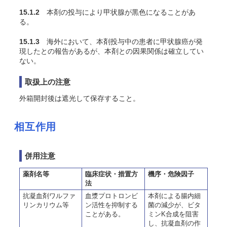
15.1.2
本剤の投与により甲状腺が黒色になることがあ
る。
15.1.3
海外において、本剤投与中の患者に甲状腺癌が発
現したとの報告があるが、本剤との因果関係は確立してい
ない。
取扱上の注意
外箱開封後は遮光して保存すること。
相互作用
併用注意
薬剤名等
臨床症状・措置方
機序・危険因子
法
抗凝血剤ワルファ
血漿プロトロンビ
本剤による腸内細
リンカリウム等
ン活性を抑制する
菌の減少が、ビタ
ことがある。
ミンK合成を阻害
し、抗凝血剤の作