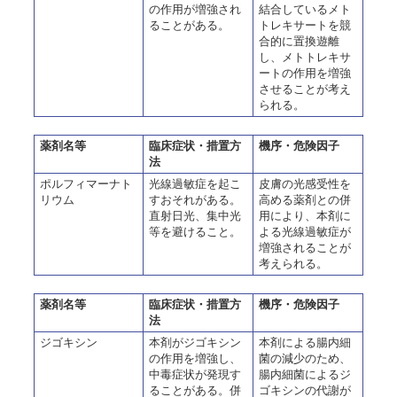
の作用が増強され
結合しているメト
ることがある。
トレキサートを競
合的に置換遊離
し、メトトレキサ
ートの作用を増強
させることが考え
られる。
薬剤名等
臨床症状・措置方
機序・危険因子
法
ポルフィマーナト
光線過敏症を起こ
皮膚の光感受性を
リウム
すおそれがある。
高める薬剤との併
直射日光、集中光
用により、本剤に
等を避けること。
よる光線過敏症が
増強されることが
考えられる。
薬剤名等
臨床症状・措置方
機序・危険因子
法
ジゴキシン
本剤がジゴキシン
本剤による腸内細
の作用を増強し、
菌の減少のため、
中毒症状が発現す
腸内細菌によるジ
ることがある。併
ゴキシンの代謝が