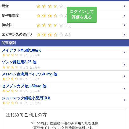
総合
ログインして
副作用頻度
評価を見る
持続性
エビデンスの確かさ
関連薬剤
メイアクトMS錠100mg
ゾシン静注用2.25 他
メロペン点滴用バイアル0.25g 他
セフゾンカプセル50mg 他
ジスロマック細粒小児用10％
はじめてご利用の方
m3.comは、医療従事者のみ利用可能な医療
専門サイトです。会員登録は無料です。