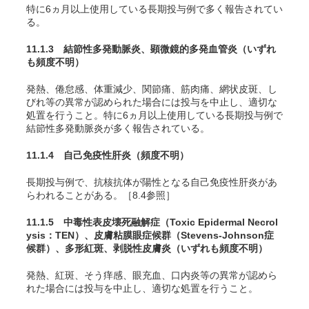
特に6ヵ月以上使用している長期投与例で多く報告されてい
る。
11.1.3 結節性多発動脈炎、顕微鏡的多発血管炎
（いずれ
も頻度不明）
発熱、倦怠感、体重減少、関節痛、筋肉痛、網状皮斑、し
びれ等の異常が認められた場合には投与を中止し、適切な
処置を行うこと。特に6ヵ月以上使用している長期投与例で
結節性多発動脈炎が多く報告されている。
11.1.4 自己免疫性肝炎
（頻度不明）
長期投与例で、抗核抗体が陽性となる自己免疫性肝炎があ
らわれることがある。［8.4参照］
11.1.5 中毒性表皮壊死融解症（Toxic Epidermal Necrol
ysis：TEN）、皮膚粘膜眼症候群（Stevens-Johnson症
候群）、多形紅斑、剥脱性皮膚炎
（いずれも頻度不明）
発熱、紅斑、そう痒感、眼充血、口内炎等の異常が認めら
れた場合には投与を中止し、適切な処置を行うこと。