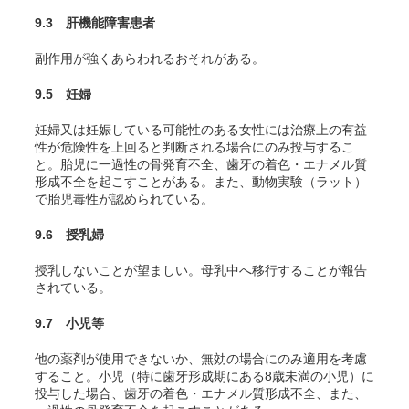
9.3 肝機能障害患者
副作用が強くあらわれるおそれがある。
9.5 妊婦
妊婦又は妊娠している可能性のある女性には治療上の有益
性が危険性を上回ると判断される場合にのみ投与するこ
と。胎児に一過性の骨発育不全、歯牙の着色・エナメル質
形成不全を起こすことがある。また、動物実験（ラット）
で胎児毒性が認められている。
9.6 授乳婦
授乳しないことが望ましい。母乳中へ移行することが報告
されている
。
9.7 小児等
他の薬剤が使用できないか、無効の場合にのみ適用を考慮
すること。小児（特に歯牙形成期にある8歳未満の小児）に
投与した場合、歯牙の着色・エナメル質形成不全、また、