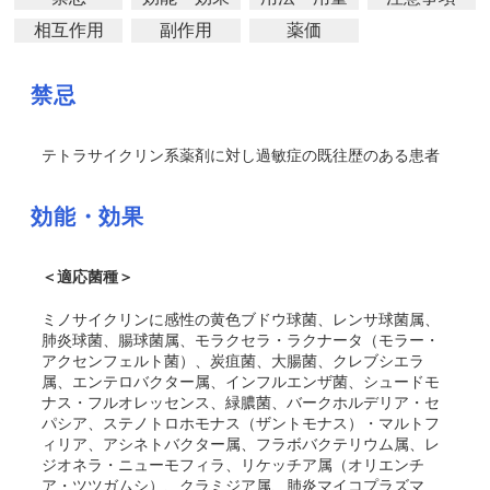
相互作用
副作用
薬価
禁忌
テトラサイクリン系薬剤に対し過敏症の既往歴のある患者
効能・効果
＜適応菌種＞
ミノサイクリンに感性の黄色ブドウ球菌、レンサ球菌属、
肺炎球菌、腸球菌属、モラクセラ・ラクナータ（モラー・
アクセンフェルト菌）、炭疽菌、大腸菌、クレブシエラ
属、エンテロバクター属、インフルエンザ菌、シュードモ
ナス・フルオレッセンス、緑膿菌、バークホルデリア・セ
パシア、ステノトロホモナス（ザントモナス）・マルトフ
ィリア、アシネトバクター属、フラボバクテリウム属、レ
ジオネラ・ニューモフィラ、リケッチア属（オリエンチ
ア・ツツガムシ）、クラミジア属、肺炎マイコプラズマ