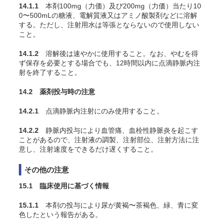
14.1.1
本剤100mg（力価）及び200mg（力価）当たり10
0〜500mLの糖液、電解質液又はアミノ酸製剤などに溶解
する。ただし、注射用水は等張とならないので使用しない
こと。
14.1.2
溶解後は速やかに使用すること。なお、やむを得
ず保存を必要とする場合でも、12時間以内に点滴静脈内注
射を終了すること。
14.2 薬剤投与時の注意
14.2.1
点滴静脈内注射にのみ使用すること。
14.2.2
静脈内投与により血管痛、血栓性静脈炎を起こす
ことがあるので、注射液の調製、注射部位、注射方法に注
意し、注射速度をできるだけ遅くすること。
その他の注意
15.1 臨床使用に基づく情報
15.1.1
本剤の投与により尿が黄褐〜茶褐色、緑、青に変
色したという報告がある。