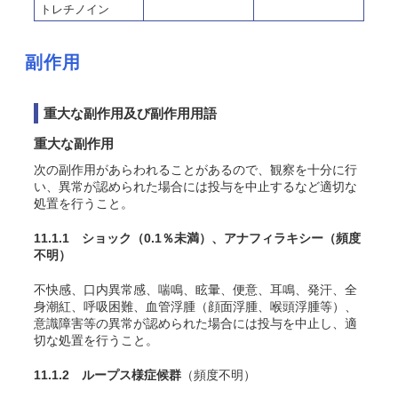
トレチノイン
副作用
重大な副作用及び副作用用語
重大な副作用
次の副作用があらわれることがあるので、観察を十分に行
い、異常が認められた場合には投与を中止するなど適切な
処置を行うこと
。
11.1.1 ショック
（0.1％未満）
、アナフィラキシー
（頻度
不明）
不快感、口内異常感、喘鳴、眩暈、便意、耳鳴、発汗、全
身潮紅、呼吸困難、血管浮腫（顔面浮腫、喉頭浮腫等）、
意識障害等の異常が認められた場合には投与を中止し、適
切な処置を行うこと。
11.1.2 ループス様症候群
（頻度不明）