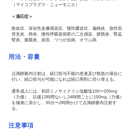
（マイコプラズマ・ニューモニエ）
＜適応症＞
敗血症、深在性皮膚感染症、慢性膿皮症、扁桃炎、急性気
管支炎、肺炎、慢性呼吸器病変の二次感染、膀胱炎、腎盂
腎炎、腹膜炎、炭疽、つつが虫病、オウム病
用法・容量
点滴静脈内注射は、経口投与不能の患者及び救急の場合に
行い、経口投与が可能になれば経口用剤に切り替える。
通常成人には、初回ミノサイクリン塩酸塩100〜200mg
（力価）、以後12時間ないし24時間ごとに100mg（力価）
を補液に溶かし、30分〜2時間かけて点滴静脈内注射す
る。
注意事項