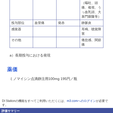
（嘔吐、頭
痛、複視、う
っ血乳頭、大
泉門膨隆等）
投与部位
血管痛
発赤
静脈炎
感覚器
耳鳴、聴覚障
害
その他
倦怠感、関節
痛
a）長期投与における発現
薬価
ミノマイシン点滴静注用100mg 195円／瓶
DI Stationの機能をすべてご利用いただくには、
m3.comへのログイン
が必要で
す。
評価サマリー