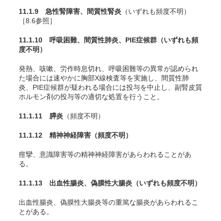
11.1.9 急性腎障害、間質性腎炎
（いずれも頻度不明）
［8.6参照］
11.1.10 呼吸困難、間質性肺炎、PIE症候群
（いずれも頻
度不明）
発熱、咳嗽、労作時息切れ、呼吸困難等の異常が認められ
た場合には速やかに胸部X線検査等を実施し、間質性肺
炎、PIE症候群が疑われる場合には投与を中止し、副腎皮質
ホルモン剤の投与等の適切な処置を行うこと。
11.1.11 膵炎
（頻度不明）
11.1.12 精神神経障害
（頻度不明）
痙攣、意識障害等の精神神経障害があらわれることがあ
る。
11.1.13 出血性腸炎、偽膜性大腸炎
（いずれも頻度不明）
出血性腸炎、偽膜性大腸炎等の重篤な腸炎があらわれるこ
とがある。