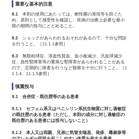
重要な基本的注意
8.1
本剤の使用にあたっては、耐性菌の発現等を防ぐた
め、原則として感受性を確認し、疾病の治療上必要な最小
限の期間の投与にとどめること。
8.2
ショックがあらわれるおそれがあるので、十分な問診
を行うこと。［11.1.1参照］
8.3
無顆粒球症、溶血性貧血、血小板減少、汎血球減少
症、急性腎障害等の重篤な腎障害があらわれることがある
ので、定期的に検査を行うなど観察を十分に行うこと。［1
1.1.4、11.1.5参照］
慎重投与
9.1 合併症・既往歴等のある患者
9.1.1 セフェム系又はペニシリン系抗生物質に対し過敏症
の既往歴のある患者（ただし、本剤の成分に対し過敏症の
既往歴のある患者には投与しないこと）
9.1.2 本人又は両親、兄弟に気管支喘息、発疹、蕁麻疹等
のアレルギー症状を起こしやすい体質を有する患者