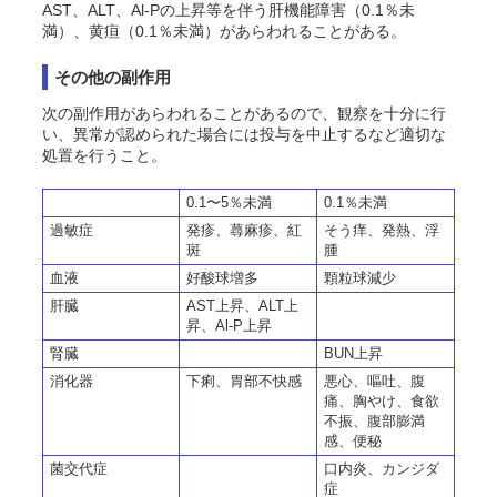
AST、ALT、Al-Pの上昇等を伴う肝機能障害（0.1％未
満）、黄疸（0.1％未満）があらわれることがある。
その他の副作用
次の副作用があらわれることがあるので、観察を十分に行
い、異常が認められた場合には投与を中止するなど適切な
処置を行うこと。
0.1〜5％未満
0.1％未満
過敏症
発疹、蕁麻疹、紅
そう痒、発熱、浮
斑
腫
血液
好酸球増多
顆粒球減少
肝臓
AST上昇、ALT上
昇、Al-P上昇
腎臓
BUN上昇
消化器
下痢、胃部不快感
悪心、嘔吐、腹
痛、胸やけ、食欲
不振、腹部膨満
感、便秘
菌交代症
口内炎、カンジダ
症