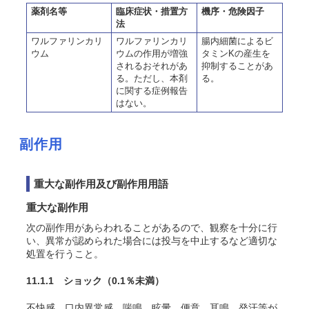
薬剤名等
臨床症状・措置方
機序・危険因子
法
ワルファリンカリ
ワルファリンカリ
腸内細菌によるビ
ウム
ウムの作用が増強
タミンKの産生を
されるおそれがあ
抑制することがあ
る。ただし、本剤
る。
に関する症例報告
はない。
副作用
重大な副作用及び副作用用語
重大な副作用
次の副作用があらわれることがあるので、観察を十分に行
い、異常が認められた場合には投与を中止するなど適切な
処置を行うこと。
11.1.1 ショック
（0.1％未満）
不快感、口内異常感、喘鳴、眩暈、便意、耳鳴、発汗等が