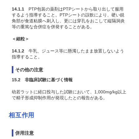
14.1.1
PTP包装の薬剤はPTPシートから取り出して服用
するよう指導すること。PTPシートの誤飲により、硬い鋭
角部が食道粘膜へ刺入し、更には穿孔をおこして縦隔洞炎
等の重篤な合併症を併発することがある。
＜細粒＞
14.1.2
牛乳、ジュース等に懸濁したまま放置しないよう
指導すること。
その他の注意
15.2 非臨床試験に基づく情報
幼若ラットに経口投与した試験において、1,000mg/kg以上
で精子形成抑制作用が発現したとの報告がある。
相互作用
併用注意