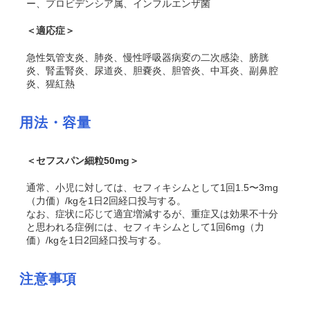
ー、プロビデンシア属、インフルエンザ菌
＜適応症＞
急性気管支炎、肺炎、慢性呼吸器病変の二次感染、膀胱
炎、腎盂腎炎、尿道炎、胆嚢炎、胆管炎、中耳炎、副鼻腔
炎、猩紅熱
用法・容量
＜セフスパン細粒50mg＞
通常、小児に対しては、セフィキシムとして1回1.5〜3mg
（力価）/kgを1日2回経口投与する。
なお、症状に応じて適宜増減するが、重症又は効果不十分
と思われる症例には、セフィキシムとして1回6mg（力
価）/kgを1日2回経口投与する。
注意事項