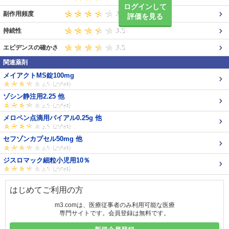
ログインして
副作用頻度
評価を見る
持続性
エビデンスの確かさ
関連薬剤
メイアクトMS錠100mg
ゾシン静注用2.25 他
メロペン点滴用バイアル0.25g 他
セフゾンカプセル50mg 他
ジスロマック細粒小児用10％
はじめてご利用の方
m3.comは、医療従事者のみ利用可能な医療
専門サイトです。会員登録は無料です。