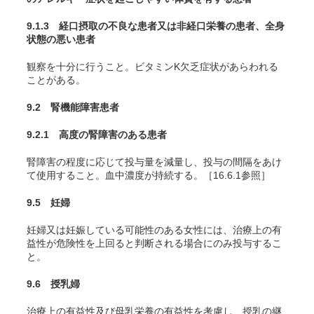
9.1.3 経口摂取の不良な患者又は非経口栄養の患者、全身
状態の悪い患者
観察を十分に行うこと。ビタミンK欠乏症状があらわれる
ことがある。
9.2 腎機能障害患者
9.2.1 高度の腎障害のある患者
腎障害の程度に応じて投与量を減量し、投与の間隔をあけ
て使用すること。血中濃度が持続する。［16.6.1参照］
9.5 妊婦
妊婦又は妊娠している可能性のある女性には、治療上の有
益性が危険性を上回ると判断される場合にのみ投与するこ
と。
9.6 授乳婦
治療上の有益性及び母乳栄養の有益性を考慮し、授乳の継