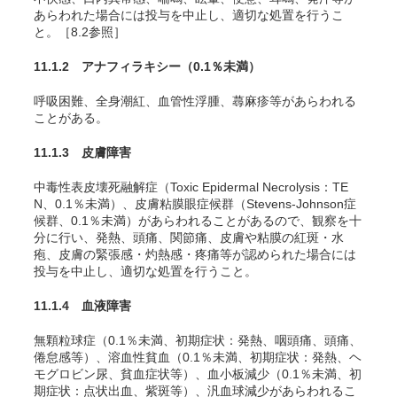
あらわれた場合には投与を中止し、適切な処置を行うこ
と。［8.2参照］
11.1.2 アナフィラキシー
（0.1％未満）
呼吸困難、全身潮紅、血管
性
浮腫、蕁麻疹等があらわれる
ことがある。
11.1.3 皮膚障害
中毒性表皮壊死融解症（Toxic Epidermal Necrolysis：TE
N、0.1％未満）、皮膚粘膜眼症候群（Stevens-Johnson症
候群、0.1％未満）があらわれることがあるので、観察を十
分に行い、発熱、頭痛、関節痛、皮膚や粘膜の紅斑・水
疱、皮膚の緊張感・灼熱感・疼痛等が認められた場合には
投与を中止し、適切な処置を行うこと。
11.1.4 血液障害
無顆粒球症（0.1％未満、初期症状：発熱、咽頭痛、頭痛、
倦怠感等）、溶血性貧血（0.1％未満、初期症状：発熱、ヘ
モグロビン尿、貧血症状等）、血小板減少（0.1％未満、初
期症状：点状出血、紫斑等）、汎血球減少があらわれるこ