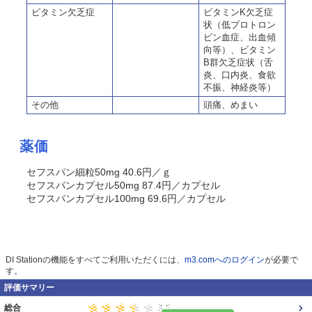
ビタミン欠乏症
ビタミンK欠乏症
状（低プロトロン
ビン血症、出血傾
向等）、ビタミン
B群欠乏症状（舌
炎、口内炎、食欲
不振、神経炎等）
その他
頭痛、めまい
薬価
セフスパン細粒50mg 40.6円／ｇ
セフスパンカプセル50mg 87.4円／カプセル
セフスパンカプセル100mg 69.6円／カプセル
DI Stationの機能をすべてご利用いただくには、
m3.comへのログイン
が必要で
す。
評価サマリー
総合