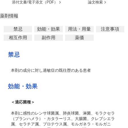
添付文書/電子添文（PDF）
論文検索
薬剤情報
禁忌
効能・効果
用法・用量
注意事項
相互作用
副作用
薬価
禁忌
本剤の成分に対し過敏症の既往歴のある患者
効能・効果
＜適応菌種＞
本剤に感性のレンサ球菌属、肺炎球菌、淋菌、モラクセラ
（ブランハメラ）・カタラーリス、大腸菌、クレブシエラ
属、セラチア属、プロテウス属、モルガネラ・モルガニ