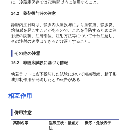
に、冷蔵庫保存では72時間以内に使用すること。
14.2 薬剤投与時の注意
静脈内注射時は、静脈内大量投与により血管痛、静脈炎、
灼熱感を起こすことがあるので、これを予防するために注
射液の調製、注射部位、注射方法等について十分注意し、
その注射の速度はできるだけ遅くすること。
その他の注意
15.2 非臨床試験に基づく情報
幼若ラットに皮下投与した試験において精巣萎縮、精子形
成抑制作用が発現したとの報告がある。
相互作用
併用注意
薬剤名等
臨床症状・措置方
機序・危険因子
法