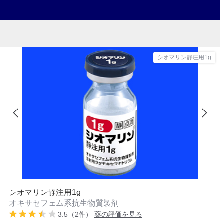
シオマリン静注用1g
シオマリン静注用1g
オキサセフェム系抗生物質製剤
3.5（2件）
薬の評価を見る