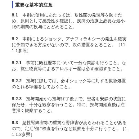
重要な基本的注意
8.1
本剤の使用にあたっては、耐性菌の発現等を防ぐた
め、原則として感受性を確認し、疾病の治療上必要な最小
限の期間の投与にとどめること。
8.2
本剤によるショック、アナフィラキシーの発生を確実
に予知できる方法がないので、次の措置をとること。［11.
1.1参照］
8.2.1
事前に既往歴等について十分な問診を行うこと。な
お、抗生物質等によるアレルギー歴は必ず確認すること。
8.2.2
投与に際しては、必ずショック等に対する救急処置
のとれる準備をしておくこと。
8.2.3
投与開始から投与終了後まで、患者を安静の状態に
保たせ、十分な観察を行うこと。特に、投与開始直後は注
意深く観察すること。
8.3
急性腎障害等の重篤な腎障害があらわれることがある
ので、定期的に検査を行うなど観察を十分に行うこと。［1
1.1.2参照］