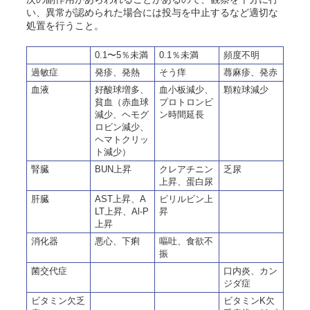
い、異常が認められた場合には投与を中止するなど適切な
処置を行うこと。
0.1〜5％未満
0.1％未満
頻度不明
過敏症
発疹、発熱
そう痒
蕁麻疹、発赤
血液
好酸球増多、
血小板減少、
顆粒球減少
貧血（赤血球
プロトロンビ
減少、ヘモグ
ン時間延長
ロビン減少、
ヘマトクリッ
ト減少）
腎臓
BUN上昇
クレアチニン
乏尿
上昇、蛋白尿
肝臓
AST上昇、A
ビリルビン上
LT上昇、Al-P
昇
上昇
消化器
悪心、下痢
嘔吐、食欲不
振
菌交代症
口内炎、カン
ジダ症
ビタミン欠乏
ビタミンK欠