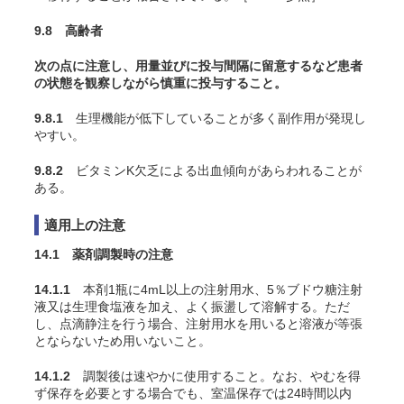
9.8 高齢者
次の点に注意し、用量並びに投与間隔に留意するなど患者
の状態を観察しながら慎重に投与すること。
9.8.1
生理機能が低下していることが多く副作用が発現し
やすい。
9.8.2
ビタミンK欠乏による出血傾向があらわれることが
ある。
適用上の注意
14.1 薬剤調製時の注意
14.1.1
本剤1瓶に4mL以上の注射用水、5％ブドウ糖注射
液又は生理食塩液を加え、よく振盪して溶解する。ただ
し、点滴静注を行う場合、注射用水を用いると溶液が等張
とならないため用いないこと。
14.1.2
調製後は速やかに使用すること。なお、やむを得
ず保存を必要とする場合でも、室温保存では24時間以内