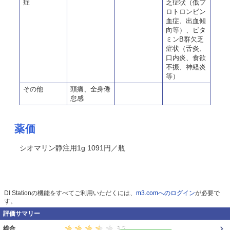
症
乏症状（低プ
ロトロンビン
血症、出血傾
向等）、ビタ
ミンB群欠乏
症状（舌炎、
口内炎、食欲
不振、神経炎
等）
その他
頭痛、全身倦
怠感
薬価
シオマリン静注用1g 1091円／瓶
DI Stationの機能をすべてご利用いただくには、
m3.comへのログイン
が必要で
す。
評価サマリー
総合