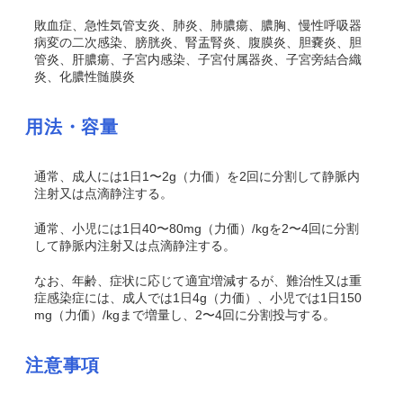
敗血症、急性気管支炎、肺炎、肺膿瘍、膿胸、慢性呼吸器
病変の二次感染、膀胱炎、腎盂腎炎、腹膜炎、胆嚢炎、胆
管炎、肝膿瘍、子宮内感染、子宮付属器炎、子宮旁結合織
炎、化膿性髄膜炎
用法・容量
通常、成人には1日1〜2g（力価）を2回に分割して静脈内
注射又は点滴静注する。
通常、小児には1日40〜80mg（力価）/kgを2〜4回に分割
して静脈内注射又は点滴静注する。
なお、年齢、症状に応じて適宜増減するが、難治性又は重
症感染症には、成人では1日4g（力価）、小児では1日150
mg（力価）/kgまで増量し、2〜4回に分割投与する。
注意事項