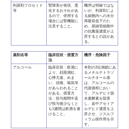
利尿剤フロセミド
腎障害が発現、悪
機序は明確ではな
等
化するおそれがあ
いが、利尿剤によ
るので、併用する
る細胞内への水分
場合には腎機能に
再吸収低下のた
注意すること。
め、尿細管細胞中
の抗菌薬濃度が上
昇するとの説があ
る。
薬剤名等
臨床症状・措置方
機序・危険因子
法
アルコール
臨床症状：飲酒に
本剤の3位側鎖にあ
より、顔面潮紅、
るメチルテトラゾ
心悸亢進、めま
ールチオール基
い、頭痛、嘔気等
は、アルコールの
があらわれること
代謝過程におい
がある。措置方
て、アルデヒド脱
法：投与期間中及
水素酵素を阻害
び投与後少なくと
し、血中アセトア
も1週間は飲酒を避
ルデヒド濃度を上
けること。
昇させ、ジスルフ
ィラム様作用を示
す。