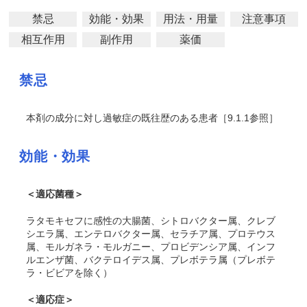
禁忌
効能・効果
用法・用量
注意事項
相互作用
副作用
薬価
禁忌
本剤の成分に対し過敏症の既往歴のある患者［9.1.1参照］
効能・効果
＜適応菌種＞
ラタモキセフに感性の大腸菌、シトロバクター属、クレブ
シエラ属、エンテロバクター属、セラチア属、プロテウス
属、モルガネラ・モルガニー、プロビデンシア属、インフ
ルエンザ菌、バクテロイデス属、プレボテラ属（プレボテ
ラ・ビビアを除く）
＜適応症＞