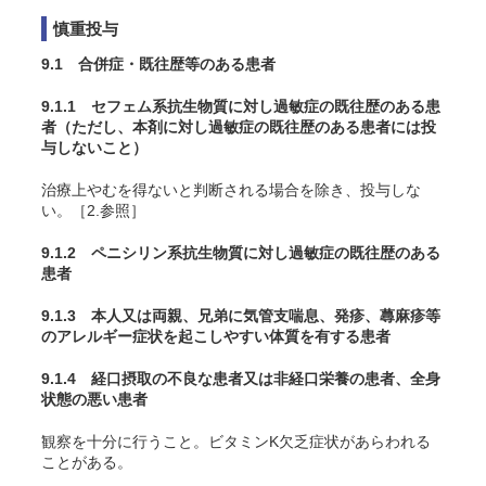
慎重投与
9.1 合併症・既往歴等のある患者
9.1.1 セフェム系抗生物質に対し過敏症の既往歴のある患
者（ただし、本剤に対し過敏症の既往歴のある患者には投
与しないこと）
治療上やむを得ないと判断される場合を除き、投与しな
い。［2.参照］
9.1.2 ペニシリン系抗生物質に対し過敏症の既往歴のある
患者
9.1.3 本人又は両親、兄弟に気管支喘息、発疹、蕁麻疹等
のアレルギー症状を起こしやすい体質を有する患者
9.1.4 経口摂取の不良な患者又は非経口栄養の患者、全身
状態の悪い患者
観察を十分に行うこと。ビタミンK欠乏症状があらわれる
ことがある。