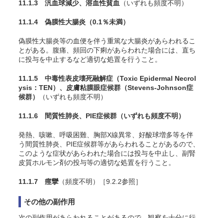
11.1.3 汎血球減少、溶血性貧血
（いずれも頻度不明）
11.1.4 偽膜性大腸炎
（0.1％未満）
偽膜性大腸炎等の血便を伴う重篤な大腸炎があらわれるこ
とがある。腹痛、頻回の下痢があらわれた場合には、直ち
に投与を中止するなど適切な処置を行うこと。
11.1.5 中毒性表皮壊死融解症（Toxic Epidermal Necrol
ysis：TEN）、皮膚粘膜眼症候群（Stevens-Johnson症
候群）
（いずれも頻度不明）
11.1.6 間質性肺炎、PIE症候群
（いずれも頻度不明）
発熱、咳嗽、呼吸困難、胸部X線異常、好酸球増多等を伴
う間質性肺炎、PIE症候群等があらわれることがあるので、
このような症状があらわれた場合には投与を中止し、副腎
皮質ホルモン剤の投与等の適切な処置を行うこと。
11.1.7 痙攣
（頻度不明）［9.2.2参照］
その他の副作用
次の副作用があらわれることがあるので、観察を十分に行