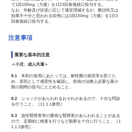
て1回100mg（力価）を1日3回食後経口投与する。
なお、年齢及び症状に応じて適宜増減するが、難治性又は
効果不十分と思われる症例には1回150mg（力価）を1日3
回食後経口投与する。
注意事項
重要な基本的注意
＜小児、成人共通＞
8.1
本剤の使用にあたっては、耐性菌の発現等を防ぐた
め、原則として感受性を確認し、疾病の治療上必要な最小
限の期間の投与にとどめること。
8.2
ショックがあらわれるおそれがあるので、十分な問診
を行うこと。［11.1.1参照］
8.3
急性腎障害等の重篤な腎障害があらわれることがある
ので、定期的に検査を行うなど観察を十分に行うこと。［1
1.1.2参照］