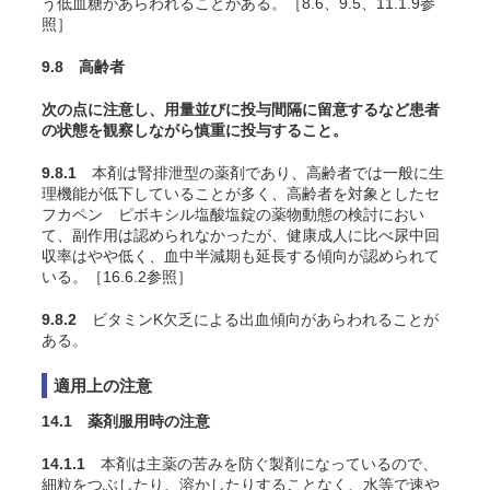
う低血糖があらわれることがある。［8.6、9.5、11.1.9参
照］
9.8 高齢者
次の点に注意し、用量並びに投与間隔に留意するなど患者
の状態を観察しながら慎重に投与すること。
9.8.1
本剤は腎排泄型の薬剤であり、高齢者では一般に生
理機能が低下していることが多く、高齢者を対象としたセ
フカペン ピボキシル塩酸塩錠の薬物動態の検討におい
て、副作用は認められなかったが、健康成人に比べ尿中回
収率はやや低く、血中半減期も延長する傾向が認められて
いる。［16.6.2参照］
9.8.2
ビタミンK欠乏による出血傾向があらわれることが
ある。
適用上の注意
14.1 薬剤服用時の注意
14.1.1
本剤は主薬の苦みを防ぐ製剤になっているので、
細粒をつぶしたり、溶かしたりすることなく、水等で速や