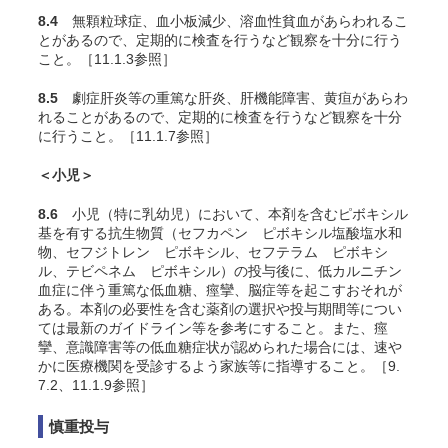
8.4
無顆粒球症、血小板減少、溶血性貧血があらわれるこ
とがあるので、定期的に検査を行うなど観察を十分に行う
こと。［11.1.3参照］
8.5
劇症肝炎等の重篤な肝炎、肝機能障害、黄疸があらわ
れることがあるので、定期的に検査を行うなど観察を十分
に行うこと。［11.1.7参照］
＜小児＞
8.6
小児（特に乳幼児）において、本剤を含むピボキシル
基を有する抗生物質（セフカペン ピボキシル塩酸塩水和
物、セフジトレン ピボキシル、セフテラム ピボキシ
ル、テビペネム ピボキシル）の投与後に、低カルニチン
血症に伴う重篤な低血糖、痙攣、脳症等を起こすおそれが
ある。本剤の必要性を含む薬剤の選択や投与期間等につい
ては最新のガイドライン等を参考にすること。また、痙
攣、意識障害等の低血糖症状が認められた場合には、速や
かに医療機関を受診するよう家族等に指導すること。［9.
7.2、11.1.9参照］
慎重投与