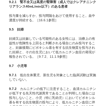
9.2.1 腎不全又は高度の腎障害（成人ではクレアチニンク
リアランス40mL/min以下）のある患者
投与量を減らすか、投与間隔をあけて使用すること。血中
濃度が持続する。［16.6.1参照］
9.5 妊婦
妊婦又は妊娠している可能性のある女性には、治療上の有
益性が危険性を上回ると判断される場合にのみ投与するこ
と。妊娠後期にピボキシル基を有する抗生物質を投与され
た妊婦と、その出生児において低カルニチン血症の発現が
報告されている。［9.7.2、11.1.9参照］
9.7 小児等
9.7.1
低出生体重児、新生児を対象とした臨床試験は実施
していない。
9.7.2
カルニチンの低下に注意すること。血清カルニチン
が低下する先天性代謝異常であることが判明した場合には
投与しないこと。小児（特に乳幼児）においてピボキシル
基を有する抗生物質の投与により、低カルニチン血症に伴