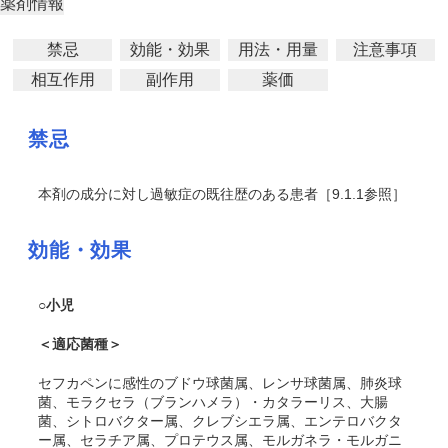
薬剤情報
禁忌
効能・効果
用法・用量
注意事項
相互作用
副作用
薬価
禁忌
本剤の成分に対し過敏症の既往歴のある患者［9.1.1参照］
効能・効果
○小児
＜適応菌種＞
セフカペンに感性のブドウ球菌属、レンサ球菌属、肺炎球
菌、モラクセラ（ブランハメラ）・カタラーリス、大腸
菌、シトロバクター属、クレブシエラ属、エンテロバクタ
ー属、セラチア属、プロテウス属、モルガネラ・モルガニ