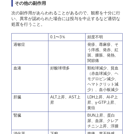
その他の副作用
次の副作用があらわれることがあるので、観察を十分に行
い、異常が認められた場合には投与を中止するなど適切な
処置を行うこと。
0.1〜3％
頻度不明
過敏症
発疹、蕁麻疹、そ
う痒感、発赤、紅
斑、腫脹、発熱、
関節痛
血液
好酸球増多
顆粒球減少、貧血
（赤血球減少、ヘ
モグロビン減少、
ヘマトクリット減
少）、血小板減少
肝臓
ALT上昇、AST上
LDH上昇、Al-P上
昇
昇、γ-GTP上昇、
黄疸
腎臓
BUN上昇、蛋白
尿、血尿、クレア
チニン上昇、浮腫
消化器
下痢
腹痛、胃不快感、