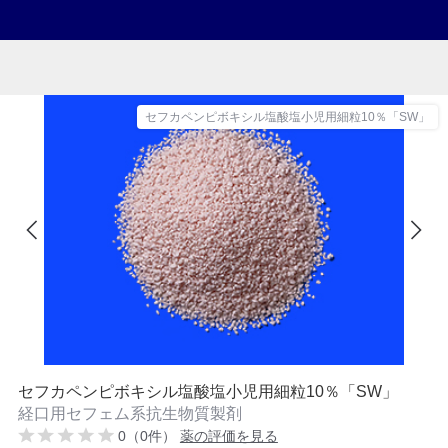
セフカペンピボキシル塩酸塩小児用細粒10％「SW」
セフカペンピボキシル塩酸塩小児用細粒10％「SW」
経口用セフェム系抗生物質製剤
0（0件）
薬の評価を見る