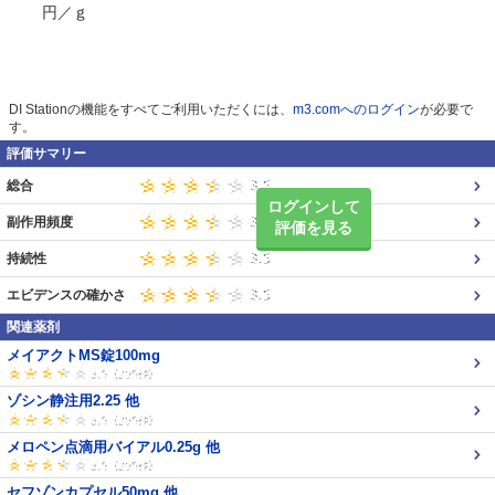
円／ｇ
DI Stationの機能をすべてご利用いただくには、
m3.comへのログイン
が必要で
す。
評価サマリー
総合
ログインして
副作用頻度
評価を見る
持続性
エビデンスの確かさ
関連薬剤
メイアクトMS錠100mg
ゾシン静注用2.25 他
メロペン点滴用バイアル0.25g 他
セフゾンカプセル50mg 他