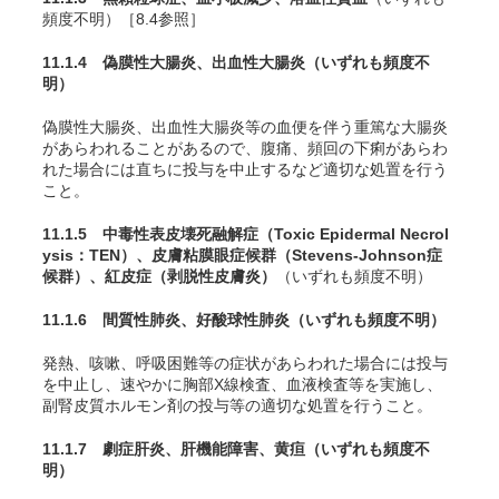
頻度不明）［8.4参照］
11.1.4 偽膜性大腸炎、出血性大腸炎
（いずれも頻度不
明）
偽膜性大腸炎、出血性大腸炎等の血便を伴う重篤な大腸炎
があらわれることがあるので、腹痛、頻回の下痢があらわ
れた場合には直ちに投与を中止するなど適切な処置を行う
こと。
11.1.5 中毒性表皮壊死融解症（Toxic Epidermal Necrol
ysis：TEN）、皮膚粘膜眼症候群（Stevens-Johnson症
候群）、紅皮症（剥脱性皮膚炎）
（いずれも頻度不明）
11.1.6 間質性肺炎、好酸球性肺炎
（いずれも頻度不明）
発熱、咳嗽、呼吸困難等の症状があらわれた場合には投与
を中止し、速やかに胸部X線検査、血液検査等を実施し、
副腎皮質ホルモン剤の投与等の適切な処置を行うこと。
11.1.7 劇症肝炎、肝機能障害、黄疸
（いずれも頻度不
明）