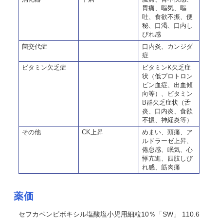
胃痛、嘔気、嘔
吐、食欲不振、便
秘、口渇、口内し
びれ感
菌交代症
口内炎、カンジダ
症
ビタミン欠乏症
ビタミンK欠乏症
状（低プロトロン
ビン血症、出血傾
向等）、ビタミン
B群欠乏症状（舌
炎、口内炎、食欲
不振、神経炎等）
その他
CK上昇
めまい、頭痛、ア
ルドラーゼ上昇、
倦怠感、眠気、心
悸亢進、四肢しび
れ感、筋肉痛
薬価
セフカペンピボキシル塩酸塩小児用細粒10％「SW」 110.6