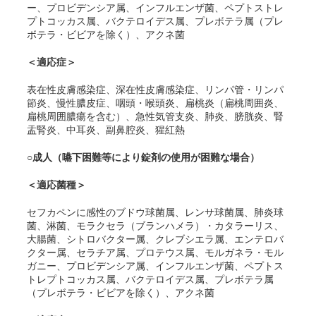
ー、プロビデンシア属、インフルエンザ菌、ペプトストレ
プトコッカス属、バクテロイデス属、プレボテラ属（プレ
ボテラ・ビビアを除く）、アクネ菌
＜適応症＞
表在性皮膚感染症、深在性皮膚感染症、リンパ管・リンパ
節炎、慢性膿皮症、咽頭・喉頭炎、扁桃炎（扁桃周囲炎、
扁桃周囲膿瘍を含む）、急性気管支炎、肺炎、膀胱炎、腎
盂腎炎、中耳炎、副鼻腔炎、猩紅熱
○成人（嚥下困難等により錠剤の使用が困難な場合）
＜適応菌種＞
セフカペンに感性のブドウ球菌属、レンサ球菌属、肺炎球
菌、淋菌、モラクセラ（ブランハメラ）・カタラーリス、
大腸菌、シトロバクター属、クレブシエラ属、エンテロバ
クター属、セラチア属、プロテウス属、モルガネラ・モル
ガニー、プロビデンシア属、インフルエンザ菌、ペプトス
トレプトコッカス属、バクテロイデス属、プレボテラ属
（プレボテラ・ビビアを除く）、アクネ菌