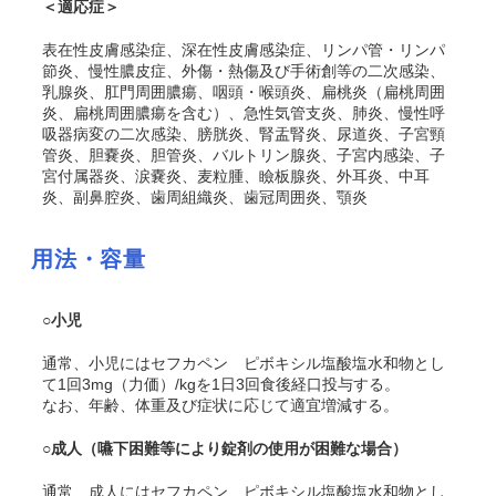
＜適応症＞
表在性皮膚感染症、深在性皮膚感染症、リンパ管・リンパ
節炎、慢性膿皮症、外傷・熱傷及び手術創等の二次感染、
乳腺炎、肛門周囲膿瘍、咽頭・喉頭炎、扁桃炎（扁桃周囲
炎、扁桃周囲膿瘍を含む）、急性気管支炎、肺炎、慢性呼
吸器病変の二次感染、膀胱炎、腎盂腎炎、尿道炎、子宮頸
管炎、胆嚢炎、胆管炎、バルトリン腺炎、子宮内感染、子
宮付属器炎、涙嚢炎、麦粒腫、瞼板腺炎、外耳炎、中耳
炎、副鼻腔炎、歯周組織炎、歯冠周囲炎、顎炎
用法・容量
○小児
通常、小児にはセフカペン ピボキシル塩酸塩水和物とし
て1回3mg（力価）/kgを1日3回食後経口投与する。
なお、年齢、体重及び症状に応じて適宜増減する。
○成人（嚥下困難等により錠剤の使用が困難な場合）
通常、成人にはセフカペン ピボキシル塩酸塩水和物とし