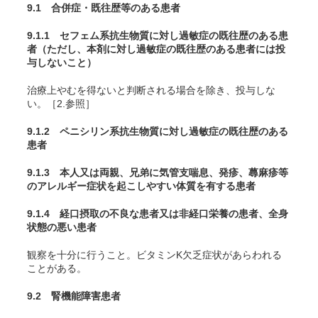
9.1 合併症・既往歴等のある患者
9.1.1 セフェム系抗生物質に対し過敏症の既往歴のある患
者（ただし、本剤に対し過敏症の既往歴のある患者には投
与しないこと）
治療上やむを得ないと判断される場合を除き、投与しな
い。［2.参照］
9.1.2 ペニシリン系抗生物質に対し過敏症の既往歴のある
患者
9.1.3 本人又は両親、兄弟に気管支喘息、発疹、蕁麻疹等
のアレルギー症状を起こしやすい体質を有する患者
9.1.4 経口摂取の不良な患者又は非経口栄養の患者、全身
状態の悪い患者
観察を十分に行うこと。ビタミンK欠乏症状があらわれる
ことがある。
9.2 腎機能障害患者