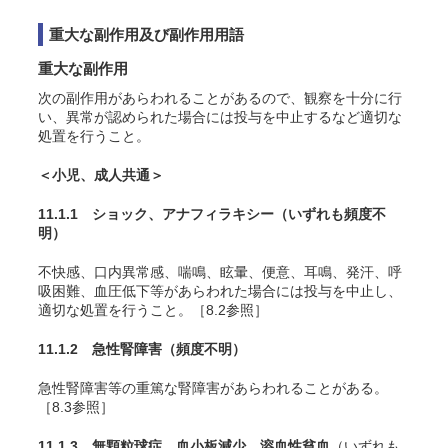
重大な副作用及び副作用用語
重大な副作用
次の副作用があらわれることがあるので、観察を十分に行
い、異常が認められた場合には投与を中止するなど適切な
処置を行うこと。
＜小児、成人共通＞
11.1.1 ショック、アナフィラキシー
（いずれも頻度不
明）
不快感、口内異常感、喘鳴、眩暈、便意、耳鳴、発汗、呼
吸困難、血圧低下等があらわれた場合には投与を中止し、
適切な処置を行うこと。［8.2参照］
11.1.2 急性腎障害
（頻度不明）
急性腎障害等の重篤な腎障害があらわれることがある。
［8.3参照］
11.1.3 無顆粒球症、血小板減少、溶血性貧血
（いずれも