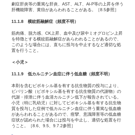
劇症肝炎等の重篤な肝炎、AST、ALT、Al-P等の上昇を伴う
肝機能障害、黄疸があらわれることがある。［8.5参照］
11.1.8 横紋筋融解症
（頻度不明）
筋肉痛、脱力感、CK上昇、血中及び尿中ミオグロビン上昇
を特徴とする横紋筋融解症があらわれることがあるので、
このような場合には、直ちに投与を中止するなど適切な処
置を行うこと。
＜小児＞
11.1.9 低カルニチン血症に伴う低血糖
（頻度不明）
本剤を含むピボキシル基を有する抗生物質の投与により、
ピバリン酸（ピボキシル基を有する抗生物質の代謝物）の
代謝・排泄に伴う血清カルニチン低下が報告されている。
小児（特に乳幼児）に対してピボキシル基を有する抗生物
質を投与した症例で低カルニチン血症に伴う
重篤な
低血糖
があらわれることがあるので、痙攣、意識障害等の低血糖
症状が認められた場合には投与を中止し、適切な処置を行
うこと。［
8.6、
9.5、9.7.2参照］