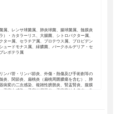
菌属、レンサ球菌属、肺炎球菌、腸球菌属、髄膜炎
ラ）・カタラーリス、大腸菌、シトロバクター属、
クター属、セラチア属、プロテウス属、プロビデン
シュードモナス属、緑膿菌、バークホルデリア・セ
プレボテラ属
リンパ管・リンパ節炎、外傷・熱傷及び手術創等の
髄炎、関節炎、扁桃炎（扁桃周囲膿瘍を含む）、肺
器病変の二次感染、複雑性膀胱炎、腎盂腎炎、腹膜
、子宮内感染、子宮付属器炎、子宮旁結合織炎、化
炎を含む）、中耳炎、副鼻腔炎、顎骨周辺の蜂巣