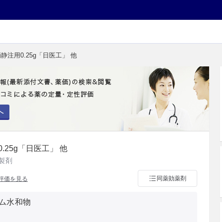
静注用0.25g「日医工」 他
へ
25g「日医工」 他
製剤
同薬効薬剤
評価を見る
ム水和物