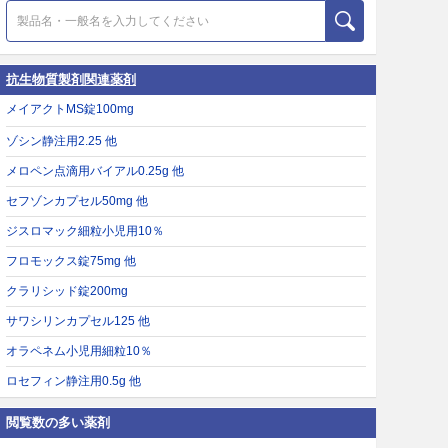
抗生物質製剤関連薬剤
メイアクトMS錠100mg
ゾシン静注用2.25 他
メロペン点滴用バイアル0.25g 他
セフゾンカプセル50mg 他
ジスロマック細粒小児用10％
フロモックス錠75mg 他
クラリシッド錠200mg
サワシリンカプセル125 他
オラペネム小児用細粒10％
ロセフィン静注用0.5g 他
閲覧数の多い薬剤