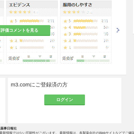
て評価コメントを見る
開始後3日を目安としてさらに継続投与が必要か判定
他剤に切り替えるべきか検討を行うこと。
症
て、1日0.5〜1g（力価）を2〜3回に分割し、30
m3.comにご登録済の方
なお、年齢・症状に応じて適宜増減するが、重症・
力価）を上限として、1日3g（力価）まで増量する
ログイン
、1日30〜60mg（力価）/kgを3回に分割し、30
なお、年齢・症状に応じて適宜増減するが、重症・
mg（力価）/kgまで増量することができる。ただし、
社薬事日報社
g（力価）を超えないこととする。
最新情報ではない可能性がございます。 最新情報は、各製薬会社のWebサイトなどでご確