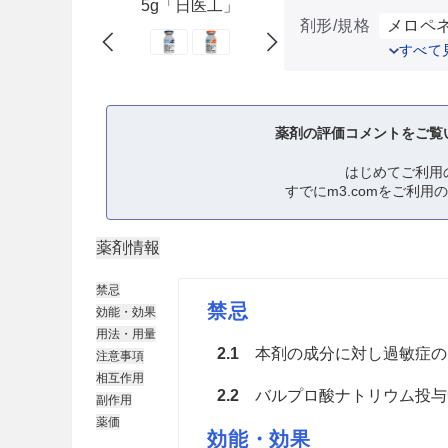
5g「日医工」
剤形/規格
メロペネ
すべて
薬剤の評価コメントをご覧
はじめてご利用
すでにm3.comをご利用
薬剤情報
禁忌
禁忌
効能・効果
用法・用量
2.1
本剤の成分に対し過敏症の既
注意事項
相互作用
2.2
バルプロ酸ナトリウム投与中
副作用
薬価
効能・効果