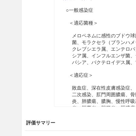
○一般感染症
＜適応菌種＞
メロペネムに感性のブドウ球
菌、モラクセラ（ブランハメ
クレブシエラ属、エンテロバ
シア属、インフルエンザ菌、
パシア、バクテロイデス属、
＜適応症＞
敗血症、深在性皮膚感染症、
二次感染、肛門周囲膿瘍、骨
炎、肺膿瘍、膿胸、慢性呼吸
炎、胆嚢炎、胆管炎、肝膿瘍
膿性髄膜炎、眼内炎（全眼球
炎、顎炎
評価サマリー
○発熱性好中球減少症