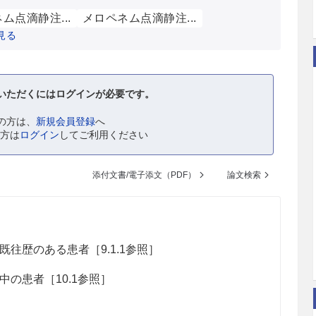
ム点滴静注...
メロペネム点滴静注...
見る
いただくにはログインが必要です。
の方は、
新規会員登録
へ
の方は
ログイン
してご利用ください
添付文書/電子添文（PDF）
論文検索
往歴のある患者［9.1.1参照］
の患者［10.1参照］