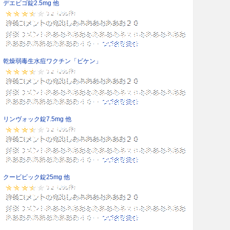
デエビゴ錠2.5mg 他
乾燥弱毒生水痘ワクチン「ビケン」
リンヴォック錠7.5mg 他
クービビック錠25mg 他