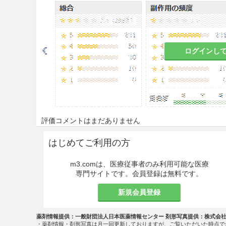
用法・容量
＜効能共通＞
ログインし
本剤の使用に際しては、投与
し、投与中止又はより適切な
＜一般感染症＞
化膿性髄膜炎以外の一般感染
評価コメントはまだありません
通常、成人にはメロペネムとし
はじめてご利用の方
分以上かけて点滴静注する。
難治性感染症には、1回1g（
m3.comは、医療従事者のみ利用可能な医療
ことができる。
専門サイトです。会員登録は無料です。
通常、小児にはメロペネムとして
新規会員登録
分以上かけて点滴静注する。
難治性感染症には、1日120
薬剤情報提供：一般財団法人日本医薬情報センター 剤形写真提供：株式会
成人における1日最大用量3
・薬剤情報・剤形写真は月一回更新しておりますが、ご覧いただいた時点で