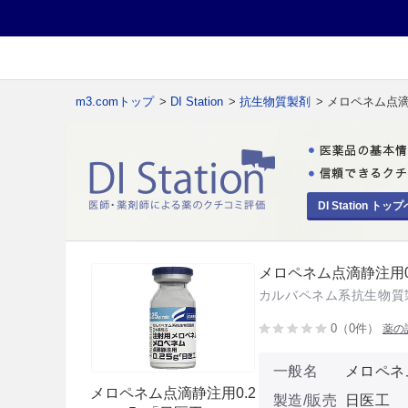
m3.comトップ
>
DI Station
>
抗生物質製剤
> メロペネム点滴
DI Station トップ
メロペネム点滴静注用0.
カルバペネム系抗生物質
0（0件）
薬の
一般名
メロペネ
メロペネム点滴静注用0.2
製造/販売
日医工