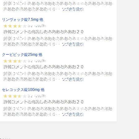
リンヴォック錠7.5mg 他
クービビック錠25mg 他
セレコックス錠100mg 他