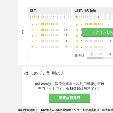
なお、難治性又は重症感染症に
児では150mg（力価）/kg
静脈内注射に際しては、本剤1
方生理食塩液又は日本薬局方ブ
お、本剤は補液に加えて点滴
ログインし
点滴静注を行う場合、注射用
め）
注意事項
重要な基本的注意
はじめてご利用の方
本剤による
ショック、アナフィ
m3.comは、医療従事者のみ利用可能な医療
で、次の措置をとること。
専門サイトです。会員登録は無料です。
事前に既往歴等について十分
新規会員登録
ギー歴は必ず確認すること。
薬剤情報提供：一般財団法人日本医薬情報センター 剤形写真提供：株式会
投与に際しては、必ず
ショッ