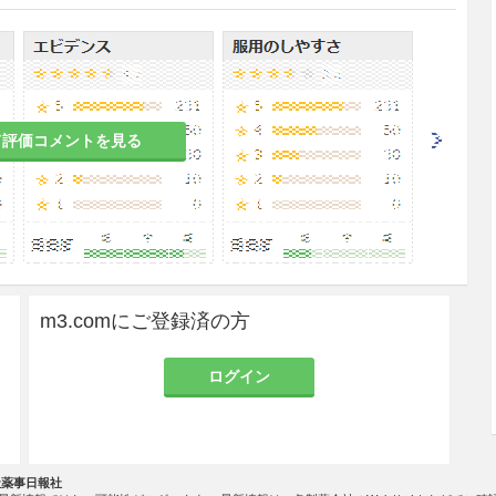
は症状に応じて、1日量を成人では4g（力価）、小
まで増量し、2〜4回に分割投与する。
g（力価）当たり、日本薬局方注射用水、日本薬局
ドウ糖注射液10mLに溶解し、緩徐に投与する。な
静注することもできる。
て評価コメントを見る
水を使用しないこと。（溶液が等張にならないた
m3.comにご登録済の方
ラキシー
の発生を確実に予知できる方法がないの
ログイン
な問診を行うこと。なお、抗生物質等によるアレル
社薬事日報社
ク等
に対する救急処置のとれる準備をしておくこ