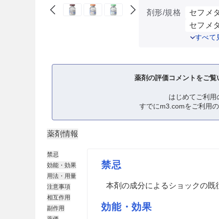
剤形/規格
セフメタ
セフメタ
すべて
薬剤の評価コメントをご覧
はじめてご利用
すでにm3.comをご利用
薬剤情報
禁忌
禁忌
効能・効果
用法・用量
本剤の成分によるショックの既
注意事項
相互作用
効能・効果
副作用
薬価