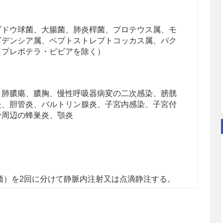
ブドウ球菌、大腸菌、肺炎桿菌、プロテウス属、モ
ビデンシア属、ペプトストレプトコッカス属、バク
（プレボテラ・ビビアを除く）
、肺膿瘍、膿胸、慢性呼吸器病変の二次感染、膀胱
炎、胆管炎、バルトリン腺炎、子宮内感染、子宮付
骨周辺の蜂巣炎、顎炎
力価）を2回に分けて静脈内注射又は点滴静注する。
g（力価）/kgを2〜4回に分けて静脈内注射又は点滴