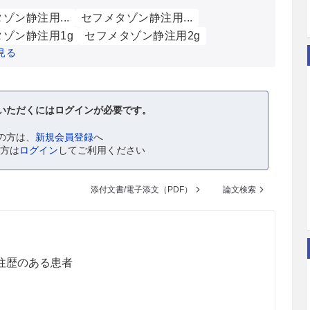
ゾン静注用...
セフメタゾン静注用...
ゾン静注用1g
セフメタゾン静注用2g
見る
いただくにはログインが必要です。
の方は、
新規会員登録
へ
の方は
ログイン
してご利用ください
添付文書/電子添文（PDF）
論文検索
往歴のある患者