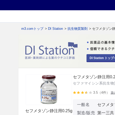
m3.comトップ
>
DI Station
>
抗生物質製剤
> セフメタゾン静注
DI Station トップ
セフメタゾン静注用0.2
セファマイシン系抗生物
3.5（4件）
薬
一般名
セフメタ
セフメタゾン静注用0.25g
製造/販売
第一三共