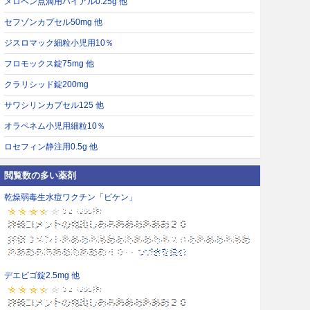
メロペン点滴用バイアル0.25g 他
セフゾンカプセル50mg 他
ジスロマック細粒小児用10％
フロモックス錠75mg 他
クラリシッド錠200mg
サワシリンカプセル125 他
オラペネム小児用細粒10％
ロセフィン静注用0.5g 他
閲覧数の多い薬剤
乾燥弱毒生水痘ワクチン「ビケン」
デエビゴ錠2.5mg 他