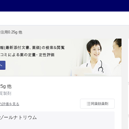
用0.25g 他
へ
5g 他
質製剤
同薬効薬剤
の評価を見る
ゾールナトリウム