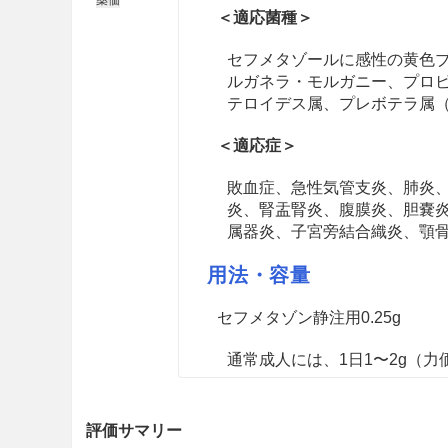
＜適応菌種＞
セフメタゾールに感性の黄色
ルガネラ・モルガニー、プロ
テロイデス属、プレボテラ属
＜適応症＞
敗血症、急性気管支炎、肺炎
炎、腎盂腎炎、腹膜炎、胆嚢
属器炎、子宮旁結合織炎、顎
用法・容量
セフメタゾン静注用0.25g
通常成人には、1日1〜2g（
通常小児には、1日25〜100m
静注する。
評価サマリー