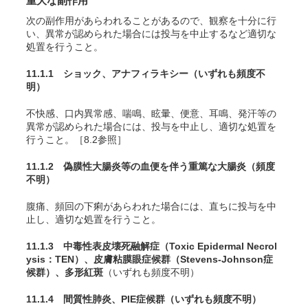
重大な副作用
次の副作用があらわれることがあるので、観察を十分に行
い、異常が認められた場合には投与を中止するなど適切な
処置を行うこと。
11.1.1 ショック、アナフィラキシー
（いずれも頻度不
明）
不快感、口内異常感、喘鳴、眩暈、便意、耳鳴、発汗等の
異常が認められた場合には、投与を中止し、適切な処置を
行うこと。［8.2参照］
11.1.2 偽膜性大腸炎等の血便を伴う重篤な大腸炎
（頻度
不明）
腹痛、頻回の下痢があらわれた場合には、直ちに投与を中
止し、適切な処置を行うこと。
11.1.3 中毒性表皮壊死融解症（Toxic Epidermal Necrol
ysis：TEN）、皮膚粘膜眼症候群（Stevens-Johnson症
候群）、多形紅斑
（いずれも頻度不明）
11.1.4 間質性肺炎、PIE症候群
（いずれも頻度不明）