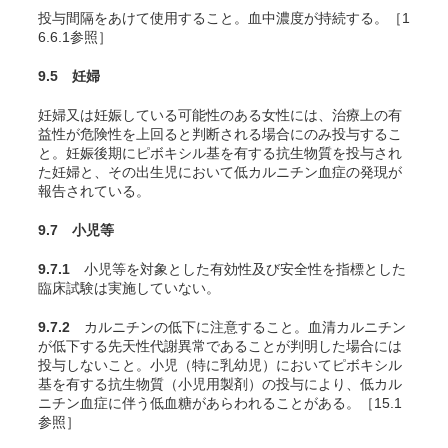
投与間隔をあけて使用すること。血中濃度が持続する。［1
6.6.1参照］
9.5 妊婦
妊婦又は妊娠している可能性のある女性には、治療上の有
益性が危険性を上回ると判断される場合にのみ投与するこ
と。妊娠後期にピボキシル基を有する抗生物質を投与され
た妊婦と、その出生児において低カルニチン血症の発現が
報告されている。
9.7 小児等
9.7.1
小児等を対象とした有効性及び安全性を指標とした
臨床試験は実施していない。
9.7.2
カルニチンの低下に注意すること。血清カルニチン
が低下する先天性代謝異常であることが判明した場合には
投与しないこと。小児（特に乳幼児）においてピボキシル
基を有する抗生物質（小児用製剤）の投与により、低カル
ニチン血症に伴う低血糖があらわれることがある。［15.1
参照］