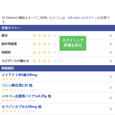
DI Stationの機能をすべてご利用いただくには、
m3.comへのログイン
が必要で
す。
評価サマリー
総合
ログインして
副作用頻度
評価を見る
持続性
エビデンスの確かさ
関連薬剤
メイアクトMS錠100mg
ゾシン静注用2.25 他
メロペン点滴用バイアル0.25g 他
セフゾンカプセル50mg 他