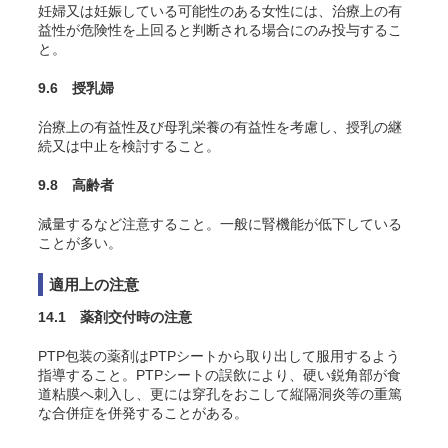
妊婦又は妊娠している可能性のある女性には、治療上の有
益性が危険性を上回ると判断される場合にのみ投与するこ
と。
9.6 授乳婦
治療上の有益性及び母乳栄養の有益性を考慮し、授乳の継
続又は中止を検討すること。
9.8 高齢者
減量するなど注意すること。一般に腎機能が低下している
ことが多い。
適用上の注意
14.1 薬剤交付時の注意
PTP包装の薬剤はPTPシートから取り出して服用するよう
指導すること。PTPシートの誤飲により、硬い鋭角部が食
道粘膜へ刺入し、更には穿孔をおこして縦隔洞炎等の重篤
な合併症を併発することがある。