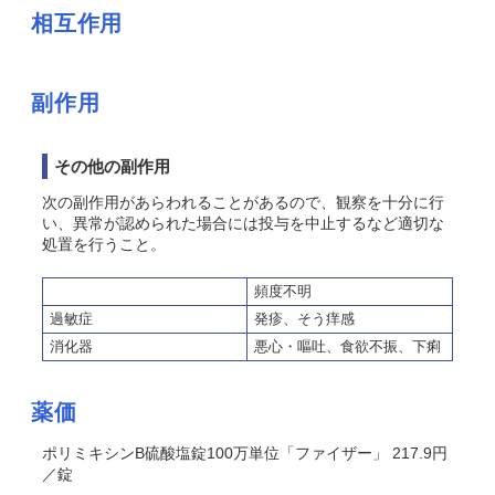
相互作用
副作用
その他の副作用
次の副作用があらわれることがあるので、観察を十分に行
い、異常が認められた場合には投与を中止するなど適切な
処置を行うこと。
頻度不明
過敏症
発疹、そう痒感
消化器
悪心・嘔吐、食欲不振、下痢
薬価
ポリミキシンB硫酸塩錠100万単位「ファイザー」 217.9円
／錠