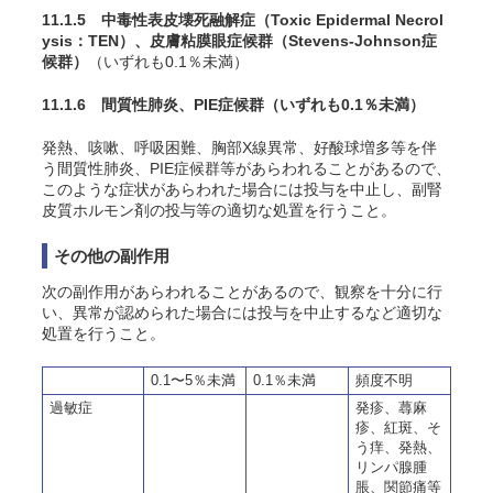
11.1.5 中毒性表皮壊死融解症（Toxic Epidermal Necrol
ysis：TEN）、皮膚粘膜眼症候群（Stevens-Johnson症
候群）
（いずれも0.1％未満）
11.1.6 間質性肺炎、PIE症候群
（いずれも0.1％未満）
発熱、咳嗽、呼吸困難、胸部X線異常、好酸球増多等を伴
う間質性肺炎、PIE症候群等があらわれることがあるので、
このような症状があらわれた場合には投与を中止し、副腎
皮質ホルモン剤の投与等の適切な処置を行うこと。
その他の副作用
次の副作用があらわれることがあるので、観察を十分に行
い、異常が認められた場合には投与を中止するなど適切な
処置を行うこと。
0.1〜5％未満
0.1％未満
頻度不明
過敏症
発疹、蕁麻
疹、紅斑、そ
う痒、発熱、
リンパ腺腫
脹、関節痛等