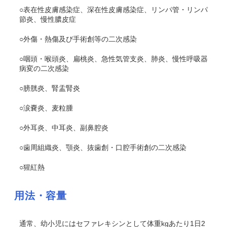
○表在性皮膚感染症、深在性皮膚感染症、リンパ管・リンパ
節炎、慢性膿皮症
○外傷・熱傷及び手術創等の二次感染
○咽頭・喉頭炎、扁桃炎、急性気管支炎、肺炎、慢性呼吸器
病変の二次感染
○膀胱炎、腎盂腎炎
○涙嚢炎、麦粒腫
○外耳炎、中耳炎、副鼻腔炎
○歯周組織炎、顎炎、抜歯創・口腔手術創の二次感染
○猩紅熱
用法・容量
通常、幼小児にはセファレキシンとして体重kgあたり1日2