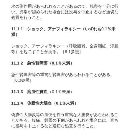
次の副作用があらわれることがあるので、観察を十分に行
い、異常が認められた場合には投与を中止するなど適切な
処置を行うこと。
11.1.1 ショック、アナフィラキシー
（いずれも0.1％未
満）
ショック、アナフィラキシー（呼吸困難、全身潮紅、浮腫
等）を起こすことがある。［8.1参照］
11.1.2 急性腎障害
（0.1％未満）
急性腎障害等の重篤な腎障害があらわれることがある。
［8.3参照］
11.1.3 溶血性貧血
（0.1％未満）
11.1.4 偽膜性大腸炎
（0.1％未満）
偽膜性大腸炎等の血便を伴う重篤な大腸炎があらわれるこ
とがある。腹痛、頻回の下痢があらわれた場合には、直ち
に投与を中止するなど適切な処置を行うこと。