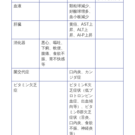
血液
顆粒球減少、
好酸球増多、
血小板減少
肝臓
黄疸、AST上
昇、ALT上
昇、Al-P上昇
消化器
悪心、嘔吐、
下痢、軟便、
腹痛、食欲不
振、胃不快感
等
菌交代症
口内炎、カン
ジダ症
ビタミン欠乏
ビタミンK欠
症
乏症状（低プ
ロトロンビン
血症、出血傾
向等）、ビタ
ミンB群欠乏
症状（舌炎、
口内炎、食欲
不振、神経炎
等）