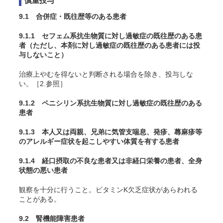
慎重投与
9.1 合併症・既往歴等のある患者
9.1.1 セフェム系抗生物質に対し過敏症の既往歴のある患
者（ただし、本剤に対し過敏症の既往歴のある患者には投
与しないこと）
治療上やむを得ないと判断される場合を除き、投与しな
い。［2.参照］
9.1.2 ペニシリン系抗生物質に対し過敏症の既往歴のある
患者
9.1.3 本人又は両親、兄弟に気管支喘息、発疹、蕁麻疹等
のアレルギー症状を起こしやすい体質を有する患者
9.1.4 経口摂取の不良な患者又は非経口栄養の患者、全身
状態の悪い患者
観察を十分に行うこと。ビタミンK欠乏症状があらわれる
ことがある。
9.2 腎機能障害患者