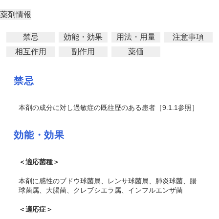
薬剤情報
禁忌
効能・効果
用法・用量
注意事項
相互作用
副作用
薬価
禁忌
本剤の成分に対し過敏症の既往歴のある患者［9.1.1参照］
効能・効果
＜適応菌種＞
本剤に感性のブドウ球菌属、レンサ球菌属、肺炎球菌、腸
球菌属、大腸菌、クレブシエラ属、インフルエンザ菌
＜適応症＞