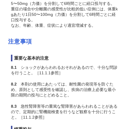
5〜50mg（力価）を分割して6時間ごとに経口投与する。
重症の場合や分離菌の感受性が比較的低い症例には、体重k
gあたり1日50〜100mg（力価）を分割して6時間ごとに経
口投与する。
なお、年齢、体重、症状により適宜増減する。
注意事項
重要な基本的注意
8.1
ショックがあらわれるおそれがあるので、十分な問診
を行うこと。［11.1.1参照］
8.2
本剤の使用にあたっては、耐性菌の発現等を防ぐた
め、原則として感受性を確認し、疾病の治療上必要な最小
限の期間の投与にとどめること。
8.3
急性腎障害等の重篤な腎障害があらわれることがある
ので、定期的に腎機能検査を行うなど観察を十分に行うこ
と。［11.1.2参照］