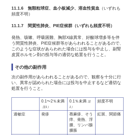
11.1.6 無顆粒球症、血小板減少、溶血性貧血
（いずれも
頻度不明）
11.1.7 間質性肺炎、PIE症候群
（いずれも頻度不明）
発熱、咳嗽、呼吸困難、胸部X線異常、好酸球増多等を伴
う間質性肺炎、PIE症候群等があらわれることがあるので、
このような症状があらわれた場合には投与を中止し、副腎
皮質ホルモン剤の投与等の適切な処置を行うこと。
その他の副作用
次の副作用があらわれることがあるので、観察を十分に行
い、異常が認められた場合には投与を中止するなど適切な
処置を行うこと。
0.1〜2％未満
0.1％未満
頻度不明
注
注1）
1）
過敏症
発疹
蕁麻疹、そう
紅斑、関節痛
痒、発熱、浮
腫、リンパ腺
腫脹