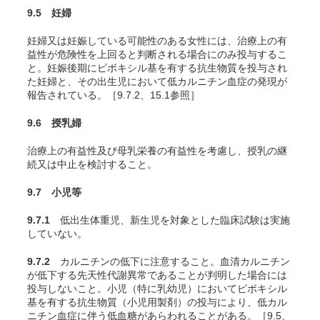
9.5 妊婦
妊婦又は妊娠している可能性のある女性には、治療上の有
益性が危険性を上回ると判断される場合にのみ投与するこ
と。妊娠後期にピボキシル基を有する抗生物質を投与され
た妊婦と、その出生児において低カルニチン血症の発現が
報告されている。［9.7.2、15.1参照］
9.6 授乳婦
治療上の有益性及び母乳栄養の有益性を考慮し、授乳の継
続又は中止を検討すること。
9.7 小児等
9.7.1
低出生体重児、新生児を対象とした臨床試験は実施
していない。
9.7.2
カルニチンの低下に注意すること。血清カルニチン
が低下する先天性代謝異常であることが判明した場合には
投与しないこと。小児（特に乳幼児）においてピボキシル
基を有する抗生物質（小児用製剤）の投与により、低カル
ニチン血症に伴う低血糖があらわれることがある。［9.5、