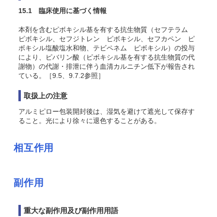
15.1 臨床使用に基づく情報
本剤を含むピボキシル基を有する抗生物質（セフテラム
ピボキシル、セフジトレン ピボキシル、セフカペン ピ
ボキシル塩酸塩水和物、テビペネム ピボキシル）の投与
により、ピバリン酸（ピボキシル基を有する抗生物質の代
謝物）の代謝・排泄に伴う血清カルニチン低下が報告され
ている
。［9.5、9.7.2参照］
取扱上の注意
アルミピロー包装開封後は、湿気を避けて遮光して保存す
ること。光により徐々に退色することがある。
相互作用
副作用
重大な副作用及び副作用用語