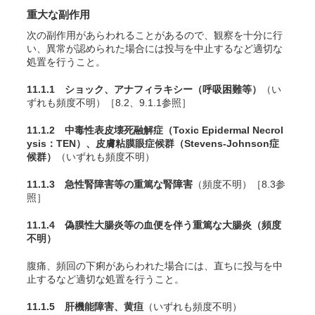
重大な副作用
次の副作用があらわれることがあるので、観察を十分に行
い、異常が認められた場合には投与を中止するなど適切な
処置を行うこと。
11.1.1 ショック、アナフィラキシー（呼吸困難等）
（い
ずれも頻度不明）［8.2、9.1.1参照］
11.1.2 中毒性表皮壊死融解症（Toxic Epidermal Necrol
ysis：TEN）、皮膚粘膜眼症候群（Stevens-Johnson症
候群）
（いずれも頻度不明）
11.1.3 急性腎障害等の重篤な腎障害
（頻度不明）［8.3参
照］
11.1.4 偽膜性大腸炎等の血便を伴う重篤な大腸炎
（頻度
不明）
腹痛、頻回の下痢があらわれた場合には、直ちに投与を中
止するなど適切な処置を行うこと。
11.1.5 肝機能障害、黄疸
（いずれも頻度不明）