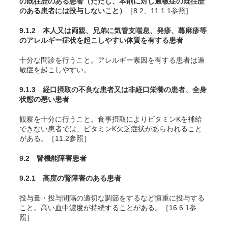
の既往歴のある患者（ただし、本剤に対し過敏症の既往歴
のある患者には投与しないこと）
［8.2、11.1.1参照］
9.1.2 本人又は両親、兄弟に気管支喘息、発疹、蕁麻疹等
のアレルギー症状を起こしやすい体質を有する患者
十分な問診を行うこと。アレルギー素因を有する患者は過
敏症を起こしやすい。
9.1.3 経口摂取の不良な患者又は非経口栄養の患者、全身
状態の悪い患者
観察を十分に行うこと。食事摂取によりビタミンKを補給
できない患者では、ビタミンK欠乏症状があらわれること
がある。［11.2参照］
9.2 腎機能障害患者
9.2.1 高度の腎障害のある患者
投与量・投与間隔の適切な調節をするなど慎重に投与する
こと。高い血中濃度が持続することがある。［16.6.1参
照］