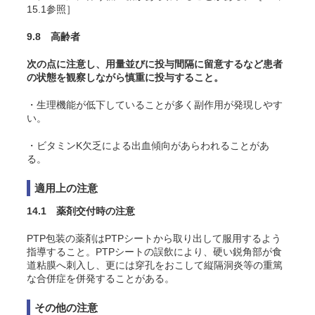
15.1参照］
9.8 高齢者
次の点に注意し、用量並びに投与間隔に留意するなど患者
の状態を観察しながら慎重に投与すること。
・生理機能が低下していることが多く副作用が発現しやす
い。
・ビタミンK欠乏による出血傾向があらわれることがあ
る。
適用上の注意
14.1 薬剤交付時の注意
PTP包装の薬剤はPTPシートから取り出して服用するよう
指導すること。PTPシートの誤飲により、硬い鋭角部が食
道粘膜へ刺入し、更には穿孔をおこして縦隔洞炎等の重篤
な合併症を併発することがある。
その他の注意