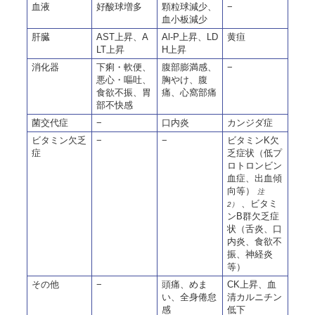
血液
好酸球増多
顆粒球減少、
−
血小板減少
肝臓
AST上昇、A
Al-P上昇、LD
黄疸
LT上昇
H上昇
消化器
下痢・軟便、
腹部膨満感、
−
悪心・嘔吐、
胸やけ、腹
食欲不振、胃
痛、心窩部痛
部不快感
菌交代症
−
口内炎
カンジダ症
ビタミン欠乏
−
−
ビタミンK欠
症
乏症状（低プ
ロトロンビン
血症、出血傾
向等）
注
、ビタミ
2）
ンB群欠乏症
状（舌炎、口
内炎、食欲不
振、神経炎
等）
その他
−
頭痛、めま
CK上昇、血
い、全身倦怠
清カルニチン
感
低下