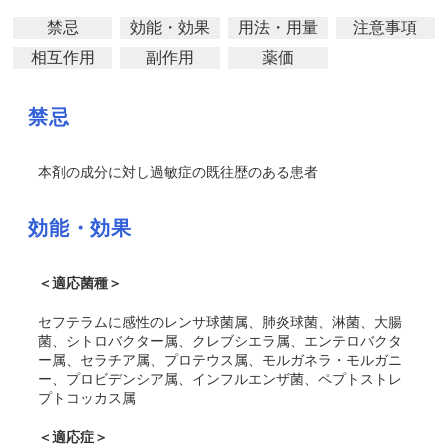
禁忌
効能・効果
用法・用量
注意事項
相互作用
副作用
薬価
禁忌
本剤の成分に対し過敏症の既往歴のある患者
効能・効果
＜適応菌種＞
セフテラムに感性のレンサ球菌属、肺炎球菌、淋菌、大腸
菌、シトロバクター属、クレブシエラ属、エンテロバクタ
ー属、セラチア属、プロテウス属、モルガネラ・モルガニ
ー、プロビデンシア属、インフルエンザ菌、ペプトストレ
プトコッカス属
＜適応症＞