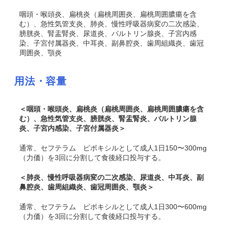
咽頭・喉頭炎、扁桃炎（扁桃周囲炎、扁桃周囲膿瘍を含
む）、急性気管支炎、肺炎、慢性呼吸器病変の二次感染、
膀胱炎、腎盂腎炎、尿道炎、バルトリン腺炎、子宮内感
染、子宮付属器炎、中耳炎、副鼻腔炎、歯周組織炎、歯冠
周囲炎、顎炎
用法・容量
＜咽頭・喉頭炎、扁桃炎（扁桃周囲炎、扁桃周囲膿瘍を含
む）、急性気管支炎、膀胱炎、腎盂腎炎、バルトリン腺
炎、子宮内感染、子宮付属器炎＞
通常、セフテラム ピボキシルとして成人1日150〜300mg
（力価）を3回に分割して食後経口投与する。
＜肺炎、慢性呼吸器病変の二次感染、尿道炎、中耳炎、副
鼻腔炎、歯周組織炎、歯冠周囲炎、顎炎＞
通常、セフテラム ピボキシルとして成人1日300〜600mg
（力価）を3回に分割して食後経口投与する。