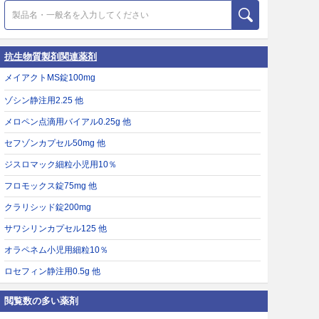
抗生物質製剤関連薬剤
メイアクトMS錠100mg
ゾシン静注用2.25 他
メロペン点滴用バイアル0.25g 他
セフゾンカプセル50mg 他
ジスロマック細粒小児用10％
フロモックス錠75mg 他
クラリシッド錠200mg
サワシリンカプセル125 他
オラペネム小児用細粒10％
ロセフィン静注用0.5g 他
閲覧数の多い薬剤