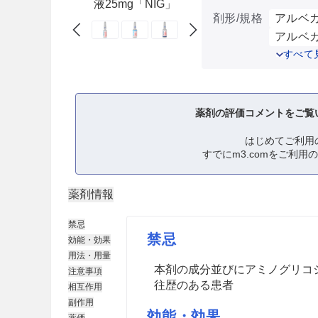
液25mg「NIG」
剤形/規格
アルベカ
アルベカ
すべて
薬剤の評価コメントをご覧
はじめてご利用
すでにm3.comをご利用
薬剤情報
禁忌
禁忌
効能・効果
用法・用量
本剤の成分並びにアミノグリコ
注意事項
往歴のある患者
相互作用
副作用
効能・効果
薬価