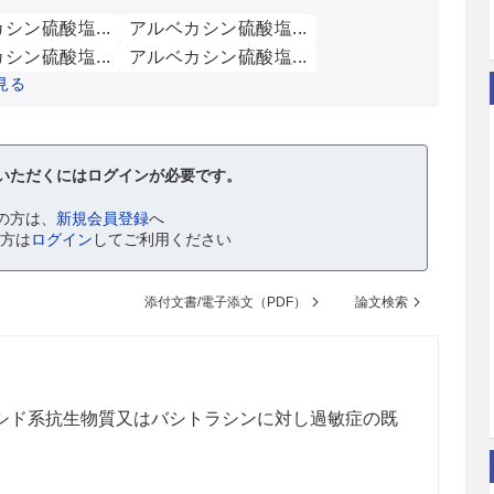
シン硫酸塩...
アルベカシン硫酸塩...
シン硫酸塩...
アルベカシン硫酸塩...
見る
いただくにはログインが必要です。
の方は、
新規会員登録
へ
の方は
ログイン
してご利用ください
添付文書/電子添文（PDF）
論文検索
シド系抗生物質又はバシトラシンに対し過敏症の既