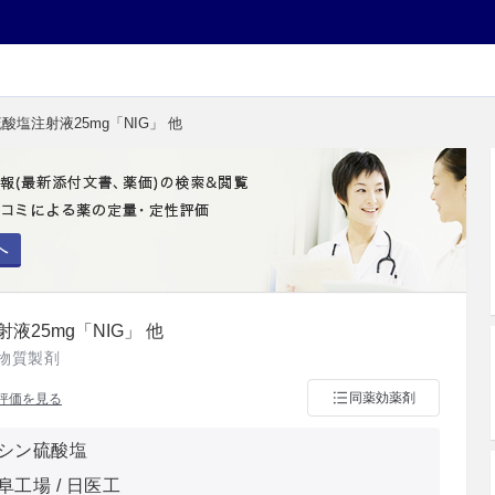
酸塩注射液25mg「NIG」 他
へ
25mg「NIG」 他
物質製剤
同薬効薬剤
評価を見る
シン硫酸塩
工場 / 日医工