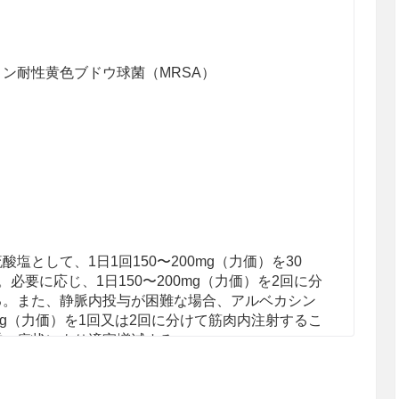
ン耐性黄色ブドウ球菌（MRSA）
塩として、1日1回150〜200mg（力価）を30
必要に応じ、1日150〜200mg（力価）を2回に分
る。また、静脈内投与が困難な場合、アルベカシン
0mg（力価）を1回又は2回に分けて筋肉内注射するこ
重、症状により適宜増減する。