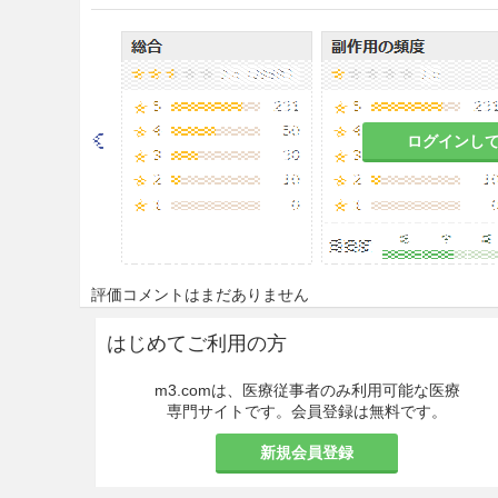
通常、小児にはアルベカシン硫酸
けて点滴静注する。必要に応じ、
することもできる。なお、年
注意事項
ログインし
重要な基本的注意
8.1
本剤の使用にあたっては、
認し、疾病の治療上必要な最小
8.2
本剤によるショック、アナ
評価コメントはまだありません
ので、次の措置をとること。［11
はじめてご利用の方
・事前に既往歴等について十
ルギー歴は必ず確認すること
m3.comは、医療従事者のみ利用可能な医療
専門サイトです。会員登録は無料です。
・投与に際しては、必ずショ
と。
新規会員登録
・投与開始から投与終了後ま