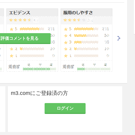
塩として、1日1回4〜6mg（力価）/kgを30分か
1日4〜6mg（力価）/kgを2回に分けて点滴静注
齢、体重、症状により適宜増減する。
て評価コメントを見る
耐性菌の発現等を防ぐため、原則として感受性を確
限の期間の投与にとどめること。
フィラキシーの発生を確実に予知できる方法がない
.1.1参照］
m3.comにご登録済の方
分な問診を行うこと。なお、抗生物質等によるアレ
。
ログイン
ック等に対する救急処置のとれる準備をしておくこ
で、患者を安静の状態に保たせ、十分な観察を行う