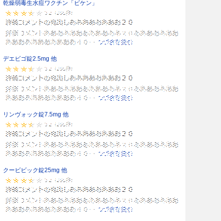
乾燥弱毒生水痘ワクチン「ビケン」
デエビゴ錠2.5mg 他
リンヴォック錠7.5mg 他
クービビック錠25mg 他