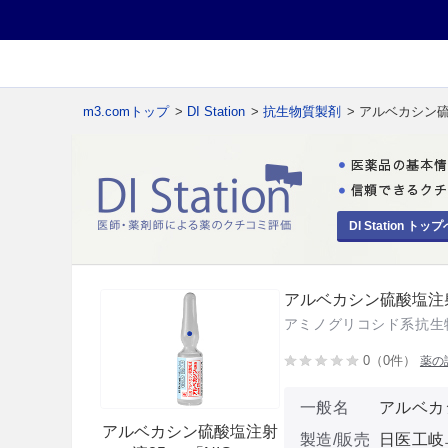
m3.comトップ
>
DI Station
>
抗生物質製剤
> アルベカシン硫
DI Station トップ
アルベカシン硫酸塩注射液
アミノグリコシド系抗生
0（0件）
薬の
一般名
アルベカ
アルベカシン硫酸塩注射
製造/販売
日医工岐阜