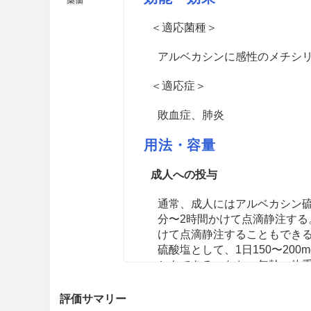
＜適応菌種＞
アルベカシンに感性のメチシリ
＜適応症＞
敗血症、肺炎
用法・容量
成人への投与
通常、成人にはアルベカシン硫酸
分〜2時間かけて点滴静注する。
けて点滴静注することもでき
硫酸塩として、1日150〜20
ともできる。なお、年齢、体
小児への投与
評価サマリー