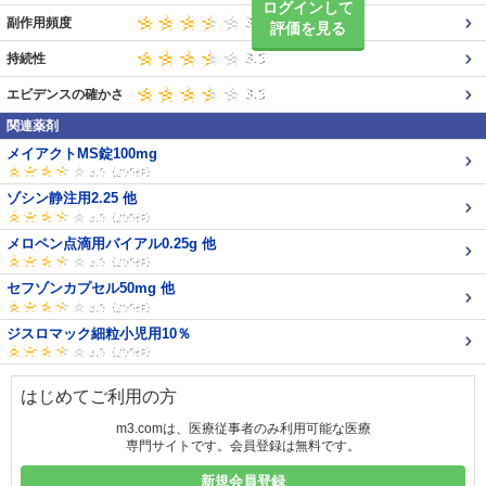
ログインして
副作用頻度
評価を見る
持続性
エビデンスの確かさ
関連薬剤
メイアクトMS錠100mg
ゾシン静注用2.25 他
メロペン点滴用バイアル0.25g 他
セフゾンカプセル50mg 他
ジスロマック細粒小児用10％
はじめてご利用の方
m3.comは、医療従事者のみ利用可能な医療
専門サイトです。会員登録は無料です。
新規会員登録