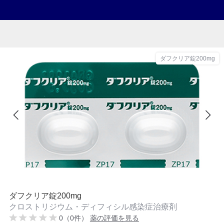
ダフクリア錠200mg
ダフクリア錠200mg
クロストリジウム・ディフィシル感染症治療剤
0（0件）
薬の評価を見る