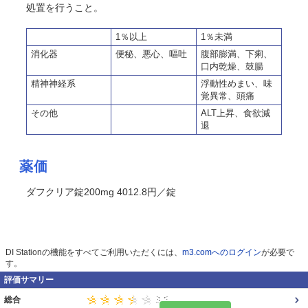
処置を行うこと。
1％以上
1％未満
消化器
便秘、悪心、嘔吐
腹部膨満、下痢、
口内乾燥、鼓腸
精神神経系
浮動性めまい、味
覚異常、頭痛
その他
ALT上昇、食欲減
退
薬価
ダフクリア錠200mg 4012.8円／錠
DI Stationの機能をすべてご利用いただくには、
m3.comへのログイン
が必要で
す。
評価サマリー
総合