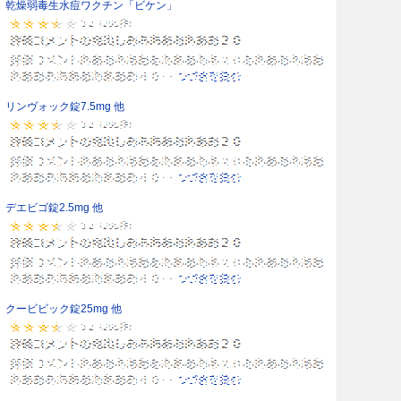
乾燥弱毒生水痘ワクチン「ビケン」
リンヴォック錠7.5mg 他
デエビゴ錠2.5mg 他
クービビック錠25mg 他