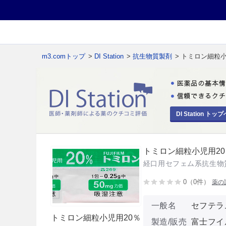
m3.comトップ
>
DI Station
>
抗生物質製剤
> トミロン細粒小
DI Station トップ
トミロン細粒小児用20
経口用セフェム系抗生物
0（0件）
薬の
一般名
セフテラ
トミロン細粒小児用20％
製造/販売
富士フイ