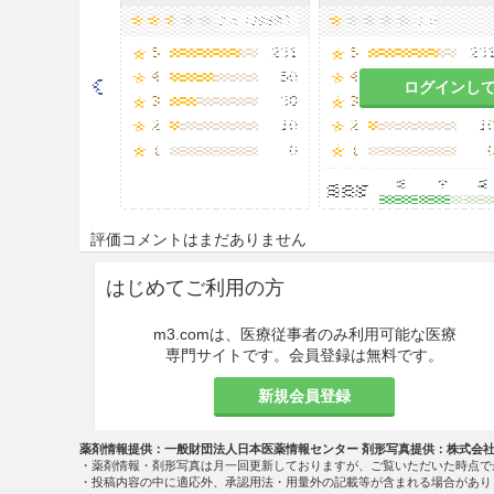
咽頭・喉頭炎、扁桃炎（扁桃
炎、慢性呼吸器病変の二次感
子宮内感染、子宮付属器炎、
ログインし
用法・容量
○小児
通常、小児に対しては、セフテラ
gを3回に分割して経口投与す
評価コメントはまだありません
○成人（嚥下困難等により錠剤
はじめてご利用の方
＜咽頭・喉頭炎、扁桃炎（扁
m3.comは、医療従事者のみ利用可能な医療
膀胱炎、腎盂腎炎、バルトリ
専門サイトです。会員登録は無料です。
通常、セフテラム ピボキシル
新規会員登録
して食後経口投与する。
薬剤情報提供：一般財団法人日本医薬情報センター 剤形写真提供：株式会
＜肺炎、慢性呼吸器病変の二
・薬剤情報・剤形写真は月一回更新しておりますが、ご覧いただいた時点で
歯冠周囲炎、顎炎＞
・投稿内容の中に適応外、承認用法・用量外の記載等が含まれる場合があり