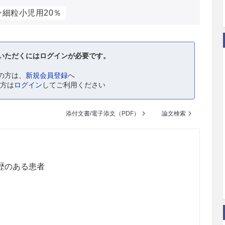
ン細粒小児用20％
いただくにはログインが必要です。
の方は、
新規会員登録
へ
の方は
ログイン
してご利用ください
添付文書/電子添文（PDF）
論文検索
歴のある患者