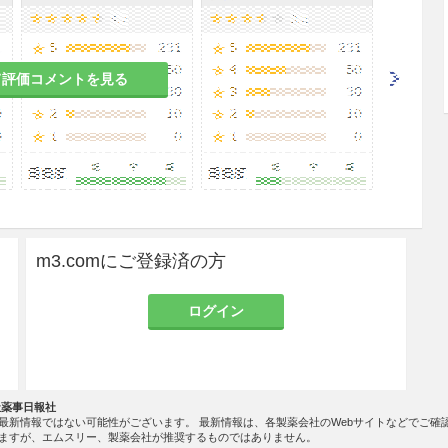
周囲炎、扁桃周囲膿瘍を含む）、急性気管支炎、肺
染、膀胱炎、腎盂腎炎、尿道炎、バルトリン腺炎、
中耳炎、副鼻腔炎、歯周組織炎、歯冠周囲炎、顎炎
て評価コメントを見る
ム ピボキシルとして1日量9〜18mg（力価）/k
る。
の使用が困難な場合）
m3.comにご登録済の方
桃周囲炎、扁桃周囲膿瘍を含む）、急性気管支炎、
ン腺炎、子宮内感染、子宮付属器炎＞
ログイン
として成人1日150〜300mg（力価）を3回に分割
社薬事日報社
次感染、尿道炎、中耳炎、副鼻腔炎、歯周組織炎、
最新情報ではない可能性がございます。 最新情報は、各製薬会社のWebサイトなどでご確
ますが、エムスリー、製薬会社が推奨するものではありません。