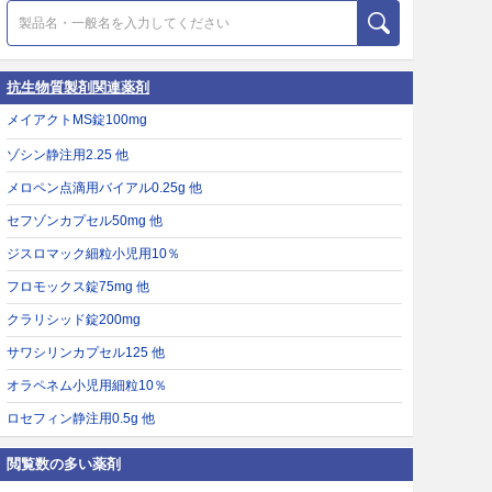
抗生物質製剤関連薬剤
メイアクトMS錠100mg
ゾシン静注用2.25 他
メロペン点滴用バイアル0.25g 他
セフゾンカプセル50mg 他
ジスロマック細粒小児用10％
フロモックス錠75mg 他
クラリシッド錠200mg
サワシリンカプセル125 他
オラペネム小児用細粒10％
ロセフィン静注用0.5g 他
閲覧数の多い薬剤