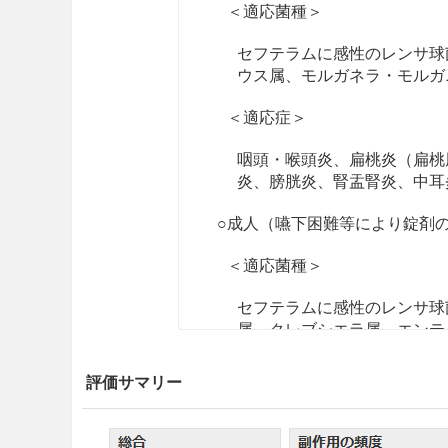
＜適応菌種＞
セフテラムに感性のレンサ球
ウス属、モルガネラ・モルガ
＜適応症＞
咽頭・喉頭炎、扁桃炎（扁桃
炎、膀胱炎、腎盂腎炎、中耳
○成人（嚥下困難等により錠剤
＜適応菌種＞
セフテラムに感性のレンサ球
属、クレブシエラ属、エンテ
ネラ・モルガニー、プロビデ
ッカス属
評価サマリー
＜適応症＞