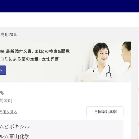
児用20％
へ
％
質製剤
同薬効薬剤
評価を見る
ムピボキシル
ルム富山化学