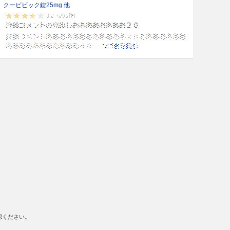
クービビック錠25mg 他
認ください。