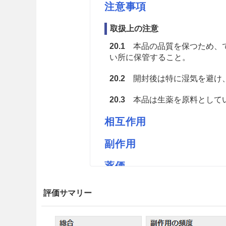
注意事項
取扱上の注意
20.1
本品の品質を保つため、で
い所に保管すること。
20.2
開封後は特に湿気を避け
20.3
本品は生薬を原料としてい
相互作用
副作用
薬価
高砂センタイM 9.93円／ｇ
評価サマリー