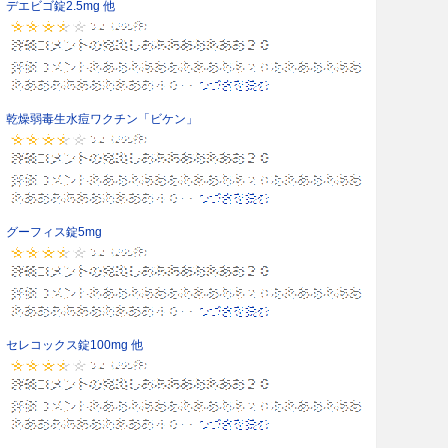
デエビゴ錠2.5mg 他
乾燥弱毒生水痘ワクチン「ビケン」
グーフィス錠5mg
セレコックス錠100mg 他