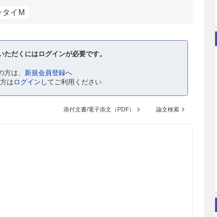
ンタイM
いただくにはログインが必要です。
の方は、
新規会員登録
へ
の方は
ログイン
してご利用ください
添付文書/電子添文（PDF）
論文検索