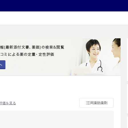
へ
同薬効薬剤
評価を見る