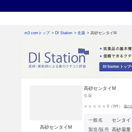
m3.comトップ
>
DI Station
>
生薬
> 高砂センタイM
DI Station トップ
高砂センタイM
生薬
0（0件）
薬の
一般名
センタイ
高砂センタイM
製造/販売
高砂薬業