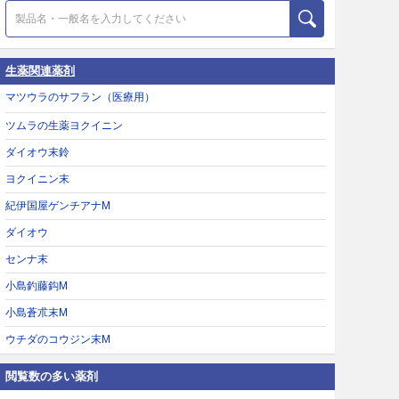
生薬関連薬剤
マツウラのサフラン（医療用）
ツムラの生薬ヨクイニン
ダイオウ末鈴
ヨクイニン末
紀伊国屋ゲンチアナM
ダイオウ
センナ末
小島釣藤鈎M
小島蒼朮末M
ウチダのコウジン末M
閲覧数の多い薬剤