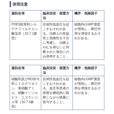
併用注意
薬剤名等
臨床症状・措置方
機序・危険因子
法
PDE5阻害剤シル
症候性低血圧を起
細胞内cGMP濃度
デナフィルクエン
こすおそれがあ
が増加し、降圧作
酸塩等［16.7.2参
る。治療上の有益
用を増強するおそ
照］
性と危険性を十分
れがある。
に考慮し、治療上
やむを得ないと判
断された場合にの
み併用すること。
薬剤名等
臨床症状・措置方
機序・危険因子
法
硝酸剤及びNO供与
症候性低血圧を起
細胞内cGMP濃度
剤ニトログリセリ
こすおそれがあ
が増加し、降圧作
ン、亜硝酸アミ
る。血圧等患者の
用を増強するおそ
ル、硝酸イソソル
状態を継続的に観
れがある。
ビド、ニコランジ
察しながら慎重に
ル等［16.7.4参
投与すること。
照］