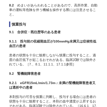
8.2
めまいがあらわれることがあるので、高所作業、自動
車の運転等危険を伴う機械を操作する際には注意させるこ
と。
慎重投与
9.1 合併症・既往歴等のある患者
9.1.1 投与前の収縮期血圧が100mmHg未満又は症候性低
血圧の患者
患者の状態を十分に観察しながら慎重に投与すること。過
度の血圧低下が起こるおそれがある。臨床試験では除外さ
れている。［7.、8.1、11.1.1、17.1.1参照］
9.2 腎機能障害患者
9.2.1 eGFR15mL/min/1.73m
未満の腎機能障害患者又
2
は透析中の患者
本剤投与の可否を慎重に判断し、投与する場合には患者の
状態を十分に観察すること。本剤の血中濃度が上昇するお
それがある。臨床試験では除外されている。［16.6.1、17.