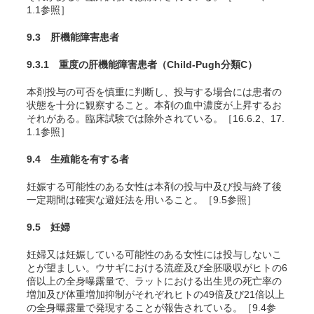
1.1参照］
9.3 肝機能障害患者
9.3.1 重度の肝機能障害患者（Child-Pugh分類C）
本剤投与の可否を慎重に判断し、投与する場合には患者の
状態を十分に観察すること。本剤の血中濃度が上昇するお
それがある。臨床試験では除外されている。［16.6.2、17.
1.1参照］
9.4 生殖能を有する者
妊娠する可能性のある女性は本剤の投与中及び投与終了後
一定期間は確実な避妊法を用いること。［9.5参照］
9.5 妊婦
妊婦又は妊娠している可能性のある女性には投与しないこ
とが望ましい。ウサギにおける流産及び全胚吸収がヒトの6
倍以上の全身曝露量で、ラットにおける出生児の死亡率の
増加及び体重増加抑制がそれぞれヒトの49倍及び21倍以上
の全身曝露量で発現することが報告されている。［9.4参