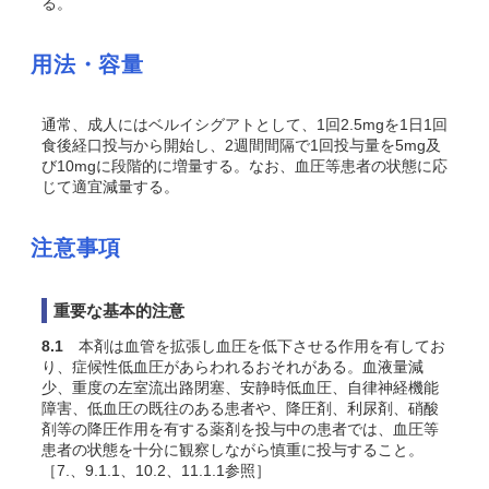
る。
用法・容量
通常、成人にはベルイシグアトとして、1回2.5mgを1日1回
食後経口投与から開始し、2週間間隔で1回投与量を5mg及
び10mgに段階的に増量する。なお、血圧等患者の状態に応
じて適宜減量する。
注意事項
重要な基本的注意
8.1
本剤は血管を拡張し血圧を低下させる作用を有してお
り、症候性低血圧があらわれるおそれがある。血液量減
少、重度の左室流出路閉塞、安静時低血圧、自律神経機能
障害、低血圧の既往のある患者や、降圧剤、利尿剤、硝酸
剤等の降圧作用を有する薬剤を投与中の患者では、血圧等
患者の状態を十分に観察しながら慎重に投与すること。
［7.、9.1.1、10.2、11.1.1参照］