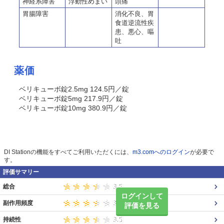
神経系障害
浮動性めまい
頭痛
胃腸障害
消化不良、胃
食道逆流性疾
患、悪心、嘔
吐
薬価
ベリキューボ錠2.5mg 124.5円／錠
ベリキューボ錠5mg 217.9円／錠
ベリキューボ錠10mg 380.9円／錠
DI Stationの機能をすべてご利用いただくには、
m3.comへのログイン
が必要で
す。
評価サマリー
総合
ログインして
副作用頻度
評価を見る
持続性