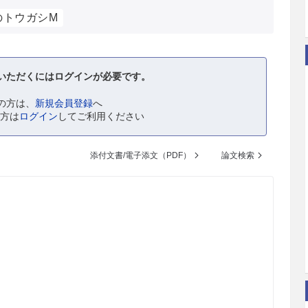
のトウガシM
いただくにはログインが必要です。
の方は、
新規会員登録
へ
の方は
ログイン
してご利用ください
添付文書/電子添文（PDF）
論文検索