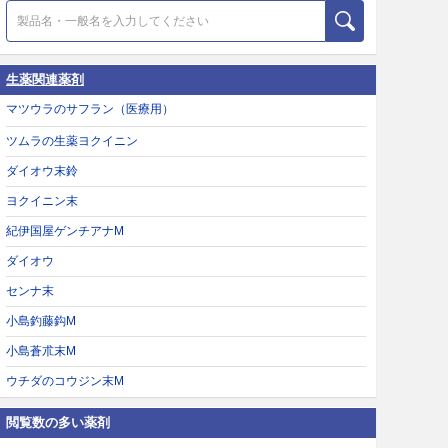
生薬関連薬剤
マツウラのサフラン（医療用）
ツムラの生薬ヨクイニン
ダイオウ末鈴
ヨクイニン末
紀伊国屋ゲンチアナM
ダイオウ
センナ末
小島釣藤鈎M
小島蒼朮末M
ウチダのコウジン末M
閲覧数の多い薬剤