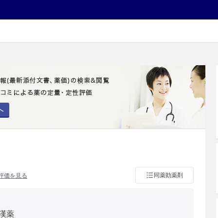
へ
同薬効薬剤
評価を見る
漢薬