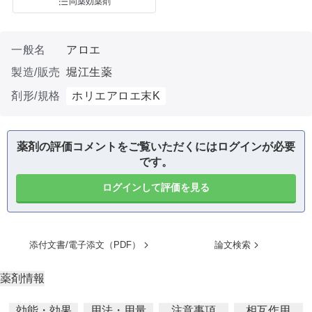
同薬効薬剤
一般名
アロエ
製造/販売
堀江生薬
剤形/規格
ホリエアロエ末K
薬剤の評価コメントをご覧いただくにはログインが必要
です。
ログインして評価を見る
添付文書/電子添文（PDF）
論文検索
薬剤情報
効能・効果
用法・用量
注意事項
相互作用