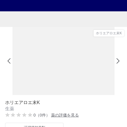
ホリエアロエ末K
ホリエアロエ末K
生薬
0（0件）
薬の評価を見る