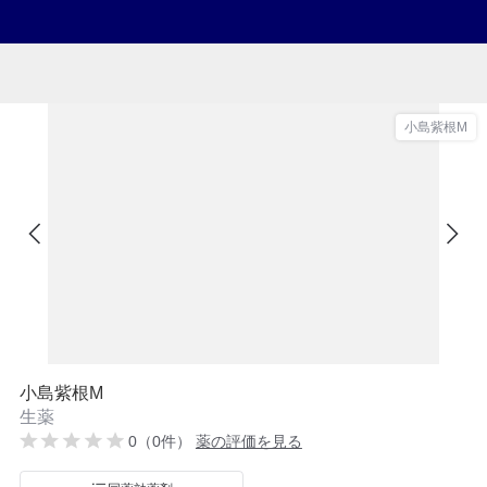
小島紫根M
小島紫根M
生薬
0（0件）
薬の評価を見る