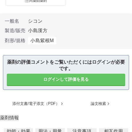
同薬効薬剤
一般名
シコン
製造/販売
小島漢方
剤形/規格
小島紫根M
薬剤の評価コメントをご覧いただくにはログインが必要
です。
ログインして評価を見る
添付文書/電子添文（PDF）
論文検索
薬剤情報
効能・効果
用法・用量
注意事項
相互作用