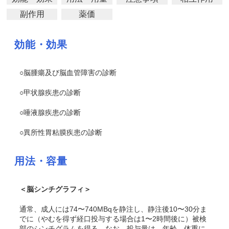
副作用
薬価
効能・効果
○脳腫瘍及び脳血管障害の診断
○甲状腺疾患の診断
○唾液腺疾患の診断
○異所性胃粘膜疾患の診断
用法・容量
＜脳シンチグラフィ＞
通常、成人には74〜740MBqを静注し、静注後10〜30分ま
でに（やむを得ず経口投与する場合は1〜2時間後に）被検
部のシンチグラムを得る。なお、投与量は、年齢、体重に