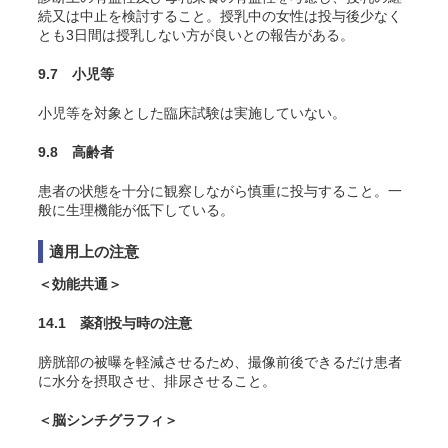
続又は中止を検討すること。授乳中の女性は投与後少なく
とも3日間は授乳しない方が良いとの報告がある
。
9.7 小児等
小児等を対象とした臨床試験は実施していない。
9.8 高齢者
患者の状態を十分に観察しながら慎重に投与すること。一
般に生理機能が低下している。
適用上の注意
＜効能共通＞
14.1 薬剤投与時の注意
膀胱部の被曝を軽減させるため、撮像前後できるだけ患者
に水分を摂取させ、排尿させること。
＜脳シンチグラフィ＞