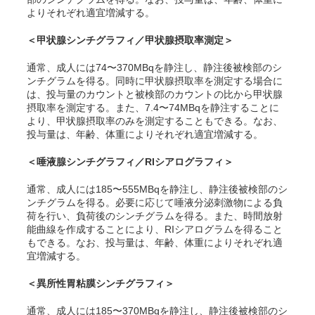
よりそれぞれ適宜増減する。
＜甲状腺シンチグラフィ／甲状腺摂取率測定＞
通常、成人には74〜370MBqを静注し、静注後被検部のシ
ンチグラムを得る。同時に甲状腺摂取率を測定する場合に
は、投与量のカウントと被検部のカウントの比から甲状腺
摂取率を測定する。また、7.4〜74MBqを静注することに
より、甲状腺摂取率のみを測定することもできる。なお、
投与量は、年齢、体重によりそれぞれ適宜増減する。
＜唾液腺シンチグラフィ／RIシアログラフィ＞
通常、成人には185〜555MBqを静注し、静注後被検部のシ
ンチグラムを得る。必要に応じて唾液分泌刺激物による負
荷を行い、負荷後のシンチグラムを得る。また、時間放射
能曲線を作成することにより、RIシアログラムを得ること
もできる。なお、投与量は、年齢、体重によりそれぞれ適
宜増減する。
＜異所性胃粘膜シンチグラフィ＞
通常、成人には185〜370MBqを静注し、静注後被検部のシ