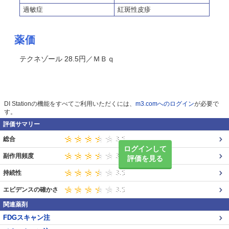
過敏症
紅斑性皮疹
薬価
テクネゾール 28.5円／ＭＢｑ
DI Stationの機能をすべてご利用いただくには、
m3.comへのログイン
が必要で
す。
評価サマリー
総合
ログインして
副作用頻度
評価を見る
持続性
エビデンスの確かさ
関連薬剤
FDGスキャン注