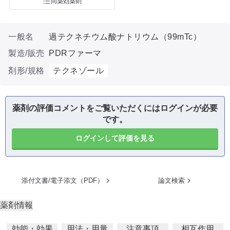
同薬効薬剤
一般名
過テクネチウム酸ナトリウム（99mTc）
製造/販売
PDRファーマ
剤形/規格
テクネゾール
薬剤の評価コメントをご覧いただくにはログインが必要
です。
ログインして評価を見る
添付文書/電子添文（PDF）
論文検索
薬剤情報
効能・効果
用法・用量
注意事項
相互作用