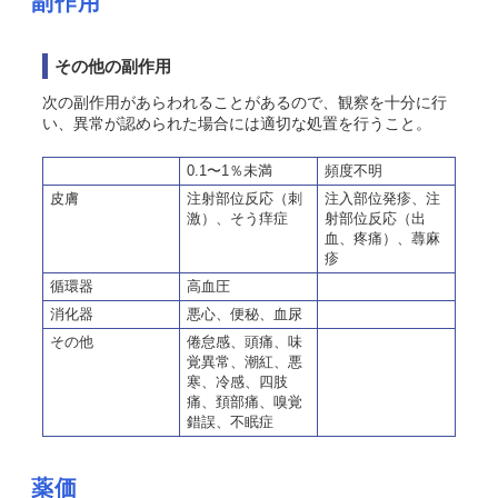
副作用
その他の副作用
次の副作用があらわれることがあるので、観察を十分に行
い、異常が認められた場合には適切な処置を行うこと。
0.1〜1％未満
頻度不明
皮膚
注射部位反応（刺
注入部位発疹、注
激）、そう痒症
射部位反応（出
血、疼痛）、蕁麻
疹
循環器
高血圧
消化器
悪心、便秘、血尿
その他
倦怠感、頭痛、味
覚異常、潮紅、悪
寒、冷感、四肢
痛、頚部痛、嗅覚
錯誤、不眠症
薬価