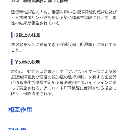
15.2 非臨床試験に基づく情報
遺伝毒性試験のうち、細菌を用いる復帰突然変異試験及び
ヒト末梢血リンパ球を用いる染色体異常試験において、陽
性の結果が報告されている
。
取扱上の注意
放射線を安全に遮蔽できる貯蔵設備（貯蔵箱）に保存する
こと。
その他の説明
本剤は、効能又は効果として「アルツハイマー病による軽
度認知障害及び軽度の認知症の進行抑制」を有する医薬品
に係る厚生労働省の定める最適使用推進ガイドラインに沿
って実施される、アミロイドPET検査に使用される場合に
限り、保険適用される。
相互作用