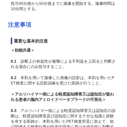
投与30分後から50分後までに撮像を開始する。撮像時間は
10分間とする。
注意事項
重要な基本的注意
＜効能共通＞
8.1
診断上の有益性が被曝による不利益を上回ると判断さ
れる場合にのみ投与すること。
8.2
本剤を用いて撮像した画像の読影は、本剤を用いたP
ET検査に関する読影訓練を受けた医師が行うこと。
＜アルツハイマー病による軽度認知障害又は認知症が疑わ
れる患者の脳内アミロイドベータプラークの可視化＞
8.3
アルツハイマー病による軽度認知障害又は認知症の診
断は、軽度認知障害及び認知症に関する十分な知識と経験
を有する医師が、本剤を用いたPET検査所見に加えて、他
の関連する検査結果や臨床症状等に基づき総合的に判断す