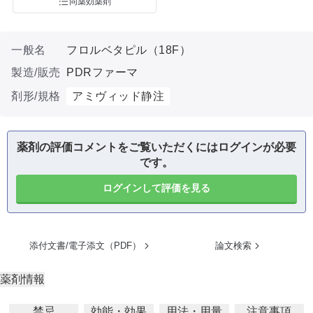
同薬効薬剤
一般名
フロルベタピル（18F）
製造/販売
PDRファーマ
剤形/規格
アミヴィッド静注
薬剤の評価コメントをご覧いただくにはログインが必要
です。
ログインして評価を見る
添付文書/電子添文（PDF）
論文検索
薬剤情報
禁忌
効能・効果
用法・用量
注意事項