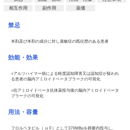
相互作用
副作用
薬価
禁忌
本剤及び本剤の成分に対し過敏症の既往歴のある患者
効能・効果
○アルツハイマー病による軽度認知障害又は認知症が疑われ
る患者の脳内アミロイドベータプラークの可視化
○抗アミロイドベータ抗体薬投与後の脳内アミロイドベータ
プラークの可視化
用法・容量
フロルベタピル（
F）として370MBqを静脈内投与し、
18