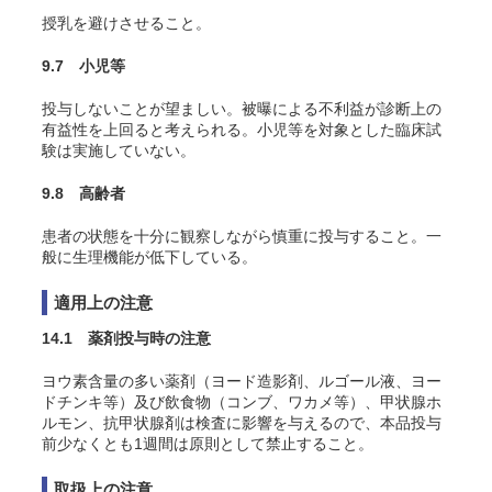
授乳を避けさせること。
9.7 小児等
投与しないことが望ましい。被曝による不利益が診断上の
有益性を上回ると考えられる。小児等を対象とした臨床試
験は実施していない。
9.8 高齢者
患者の状態を十分に観察しながら慎重に投与すること。一
般に生理機能が低下している。
適用上の注意
14.1 薬剤投与時の注意
ヨウ素含量の多い薬剤（ヨード造影剤、ルゴール液、ヨー
ドチンキ等）及び飲食物（コンブ、ワカメ等）、甲状腺ホ
ルモン、抗甲状腺剤は検査に影響を与えるので、本品投与
前少なくとも1週間は原則として禁止すること。
取扱上の注意