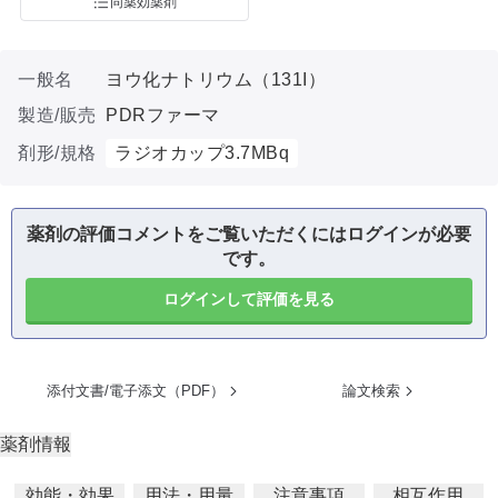
同薬効薬剤
一般名
ヨウ化ナトリウム（131I）
製造/販売
PDRファーマ
剤形/規格
ラジオカップ3.7MBq
薬剤の評価コメントをご覧いただくにはログインが必要
です。
ログインして評価を見る
添付文書/電子添文（PDF）
論文検索
薬剤情報
効能・効果
用法・用量
注意事項
相互作用