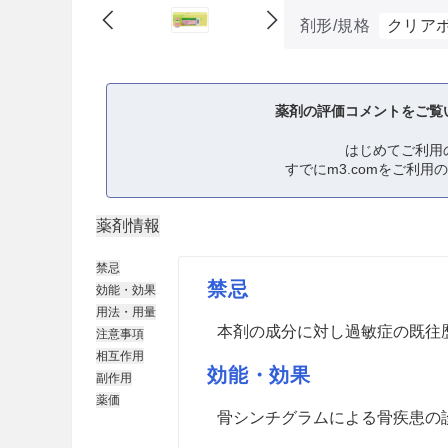
剤形/規格
クリア
薬剤の評価コメントをご覧
はじめてご利用
すでにm3.comをご利用
薬剤情報
禁忌
禁忌
効能・効果
用法・用量
本剤の成分に対し過敏症の既往
注意事項
相互作用
効能・効果
副作用
薬価
骨シンチグラムによる骨疾患の