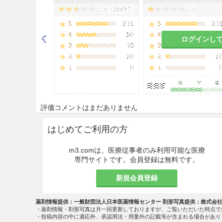
9.6 授乳婦
診断上の有益性及び母乳栄養
ログインし
こと。
9.7 小児等
小児等を対象とした臨床試験
9.8 高齢者
評価コメントはまだありません
患者の状態を十分に観察しな
はじめてご利用の方
ている。
m3.comは、医療従事者のみ利用可能な医療
適用上の注意
専門サイトです。会員登録は無料です。
14.1 薬剤調製時の注意
新規会員登録
調製中の術者への被曝を軽減
薬剤情報提供：一般財団法人日本医薬情報センター 剤形写真提供：株式会
・薬剤情報・剤形写真は月一回更新しておりますが、ご覧いただいた時点で
14.2 薬剤投与時の注意
・投稿内容の中に適応外、承認用法・用量外の記載等が含まれる場合があり