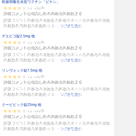
乾燥弱毒生水痘ワクチン「ビケン」
デエビゴ錠2.5mg 他
リンヴォック錠7.5mg 他
クービビック錠25mg 他