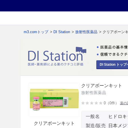
m3.comトップ
>
DI Station
>
放射性医薬品
> クリアボーン
DI Station トップ
クリアボーンキット
放射性医薬品
0（0件）
薬の
一般名
ヒドロキ
クリアボーンキット
製造/販売
日本メジ