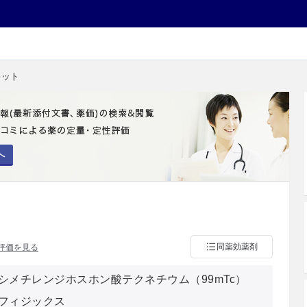
キット
へ
同薬効薬剤
評価を見る
シメチレンジホスホン酸テクネチウム（99mTc）
フィジックス