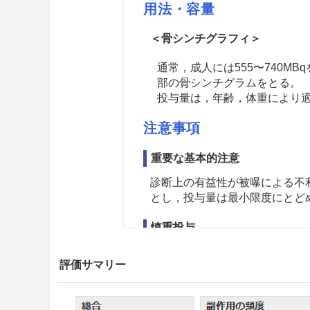
用法・容量
＜骨シンチグラフィ＞
通常，成人には555〜740M
部の骨シンチグラムをとる。
投与量は，年齢，体重により
注意事項
重要な基本的注意
診断上の有益性が被曝による不
とし，投与量は最小限度にとど
慎重投与
9.5 妊婦
評価サマリー
妊婦又は妊娠している可能性
益を上回ると判断される場合