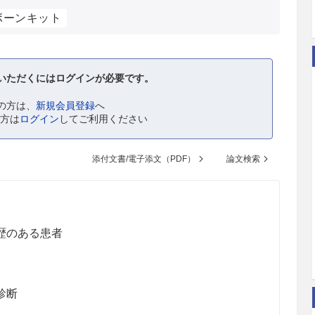
ボーンキット
いただくにはログインが必要です。
の方は、
新規会員登録
へ
の方は
ログイン
してご利用ください
添付文書/電子添文（PDF）
論文検索
歴のある患者
診断