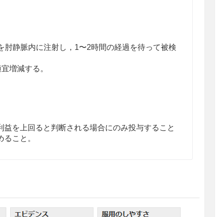
Bqを肘静脈内に注射し，1〜2時間の経過を待って被検
適宜増減する。
利益を上回ると判断される場合にのみ投与すること
めること。
のある女性には，診断上の有益性が被曝による不利
にのみ投与すること。