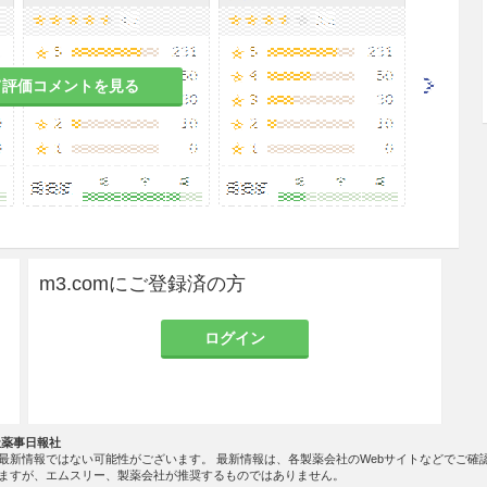
の有益性を考慮し，授乳の継続又は中止を検討する
て評価コメントを見る
は実施していない。
がら慎重に投与すること。一般に生理機能が低下し
m3.comにご登録済の方
ログイン
するため，調製は注意深く，かつ迅速に行うこと。
社薬事日報社
最新情報ではない可能性がございます。 最新情報は、各製薬会社のWebサイトなどでご確
ますが、エムスリー、製薬会社が推奨するものではありません。