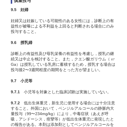
慎重投与
9.5 妊婦
妊婦又は妊娠している可能性のある女性には，診断上の有
益性が被曝による不利益を上回ると判断される場合にのみ
投与すること。
9.6 授乳婦
診断上の有益性及び母乳栄養の有益性を考慮し，授乳の継
続又は中止を検討すること。また，クエン酸ガリウム（
67
Ga）は授乳している乳房に蓄積するため，授乳する場合は
投与後2〜3週間程度の期間をとった方が望ましい
。
9.7 小児等
9.7.1
小児等を対象とした臨床試験は実施していない。
9.7.2
低出生体重児，新生児に使用する場合には十分注意
すること。外国において，ベンジルアルコールの静脈内大
量投与（99〜234mg/kg）により，中毒症状（あえぎ呼
吸，アシドーシス，痙攣等）が低出生体重児に発現したと
の報告がある。本剤は添加剤としてベンジルアルコールを