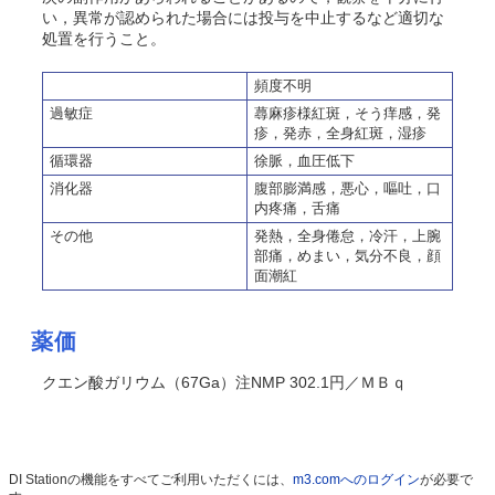
い，異常が認められた場合には投与を中止するなど適切な
処置を行うこと。
頻度不明
過敏症
蕁麻疹様紅斑，
そう
痒感，発
疹，発赤，全身紅斑，湿疹
循環器
徐脈，血圧低下
消化器
腹部膨満感，悪心，嘔吐，口
内疼痛，舌痛
その他
発熱，全身倦怠，冷汗，上腕
部痛，めまい，気分不良，顔
面潮紅
薬価
クエン酸ガリウム（67Ga）注NMP 302.1円／ＭＢｑ
DI Stationの機能をすべてご利用いただくには、
m3.comへのログイン
が必要で