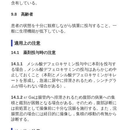
含有している。
9.8 高齢者
患者の状態を十分に観察しながら慎重に投与すること。一
般に生理機能が低下している。
適用上の注意
14.1 薬剤投与時の注意
14.1.1
メシル酸デフェロキサミン投与中に本剤を投与す
る場合，メシル酸デフェロキサミンの投与はあらかじめ中
止しておくこと（本剤とメシル酸デフェロキサミンがキレ
ートを形成し，急速に尿中に排泄されるため，シンチグラ
ムが得られない場合がある）
。
14.1.2
Gaは腸管内へ排泄されるため腹部の病巣への集
67
積と鑑別が困難となる場合がある。そのため，腹部診断に
は前処置として撮像前に十分な浣腸を施行する。また，浣
腸禁忌の場合には経日的に撮像し，集積の移動の有無から
診断する
。