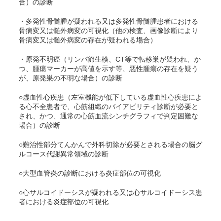
合）の診断
・多発性骨髄腫が疑われる又は多発性骨髄腫患者における
骨病変又は髄外病変の可視化（他の検査、画像診断により
骨病変又は髄外病変の存在が疑われる場合）
・原発不明癌（リンパ節生検、CT等で転移巣が疑われ、か
つ、腫瘍マーカーが高値を示す等、悪性腫瘍の存在を疑う
が、原発巣の不明な場合）の診断
○虚血性心疾患（左室機能が低下している虚血性心疾患によ
る心不全患者で、心筋組織のバイアビリティ診断が必要と
され、かつ、通常の心筋血流シンチグラフィで判定困難な
場合）の診断
○難治性部分てんかんで外科切除が必要とされる場合の脳グ
ルコース代謝異常領域の診断
○大型血管炎の診断における炎症部位の可視化
○心サルコイドーシスが疑われる又は心サルコイドーシス患
者における炎症部位の可視化