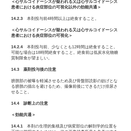
＜心サルコイドーシスが疑われる又は心サルコイドーシス
患者における炎症部位の可視化以外の効能共通＞
14.2.3
本剤投与前4時間以上は絶食すること。
＜心サルコイドーシスが疑われる又は心サルコイドーシス
患者における炎症部位の可視化＞
14.2.4
本剤投与前、少なくとも12時間は絶食すること。
可能な場合は18時間絶食すること。絶食前は低炭水化物糖
質制限食が望ましい。
14.3 薬剤投与後の注意
膀胱部の被曝を軽減させるため及び骨盤部読影の妨げとな
る膀胱の描出を避けるため、撮像前後にできるだけ排尿さ
せること。
14.4 診断上の注意
＜効能共通＞
14.4.1
本剤の生理的集積及び病変部位の解剖学的位置を