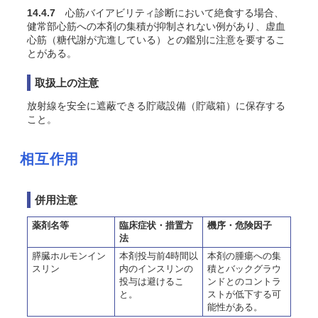
14.4.7
心筋バイアビリティ診断において絶食する場合、
健常部心筋への本剤の集積が抑制されない例があり、虚血
心筋（糖代謝が亢進している）との鑑別に注意を要するこ
とがある。
取扱上の注意
放射線を安全に遮蔽できる貯蔵設備（貯蔵箱）に保存する
こと。
相互作用
併用注意
薬剤名等
臨床症状・措置方
機序・危険因子
法
膵臓ホルモンイン
本剤投与前4時間以
本剤の腫瘍への集
スリン
内のインスリンの
積とバックグラウ
投与は避けるこ
ンドとのコントラ
と。
ストが低下する可
能性がある。