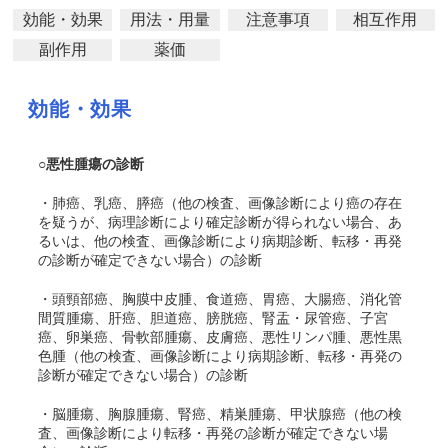
効能・効果
用法・用量
注意事項
相互作用
副作用
薬価
効能・効果
○悪性腫瘍の診断
・肺癌、乳癌
、膵癌
（他の検査、画像診断により癌の存在
を疑うが、病理診断により確定診断が得られない場合、あ
るいは、他の検査、画像診断により病期診断、転移・再発
の診断が確定できない場合）の診断
・頭頸部癌
、胸膜中皮腫、食道癌、胃癌
、大腸癌
、消化管
間質腫瘍、肝癌、胆道癌、膀胱癌、腎盂・尿管癌、子宮
癌、卵巣癌、骨軟部腫瘍、皮膚癌、悪性リンパ腫、悪性黒
色腫
（他の検査、画像診断により病期診断、転移・再発の
診断が確定できない場合）の診断
・脳腫瘍
、胸腺腫瘍、腎癌、精巣腫瘍、甲状腺癌
（他の検
査、画像診断により転移・再発の診断が確定できない場