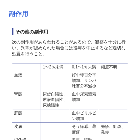
副作用
その他の副作用
次の副作用があらわれることがあるので、観察を十分に行
い、異常が認められた場合には投与を中止するなど適切な
処置を行うこと。
1〜2％未満
0.1〜1％未満
頻度不明
血液
好中球百分率
増加、リンパ
球百分率減少
腎臓
尿蛋白陽性、
血中尿素窒素
尿潜血陽性、
増加
尿糖陽性
肝臓
血中ビリルビ
ン増加
皮膚
そう痒感、蕁
発疹、紅斑、
麻疹
発赤
消化器
嘔気、嘔吐