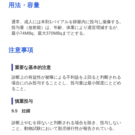
用法・容量
通常、成人には本剤1バイアルを静脈内に投与し撮像する。
投与量（放射能）は、年齢、体重により適宜増減するが、
最小74MBq、最大370MBqまでとする。
注意事項
重要な基本的注意
診断上の有益性が被曝による不利益を上回ると判断される
場合にのみ投与することとし、投与量は最小限度にとどめ
ること。
慎重投与
9.5 妊婦
診断上やむを得ないと判断される場合を除き、投与しない
こと。動物試験において胎児移行性が報告されている
。