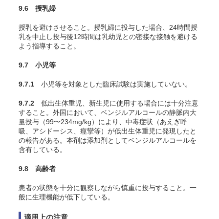
9.6 授乳婦
授乳を避けさせること。授乳婦に投与した場合、24時間授
乳を中止し投与後12時間は乳幼児との密接な接触を避ける
よう指導すること。
9.7 小児等
9.7.1
小児等を対象とした臨床試験は実施していない。
9.7.2
低出生体重児、新生児に使用する場合には十分注意
すること。外国において、ベンジルアルコールの静脈内大
量投与（99〜234mg/kg）により、中毒症状（あえぎ呼
吸、アシドーシス、痙攣等）が低出生体重児に発現したと
の報告がある。本剤は添加剤としてベンジルアルコールを
含有している。
9.8 高齢者
患者の状態を十分に観察しながら慎重に投与すること。一
般に生理機能が低下している。
適用上の注意