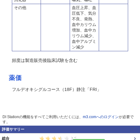
その他
血圧上昇、血
圧低下、気分
不良、発熱、
血中カリウム
増加、血中カ
リウム減少、
血中アルブミ
ン減少
頻度は製造販売後臨床試験を含む
薬価
フルデオキシグルコース（18F）静注「FRI」
DI Stationの機能をすべてご利用いただくには、
m3.comへのログイン
が必要で
す。
評価サマリー
総合