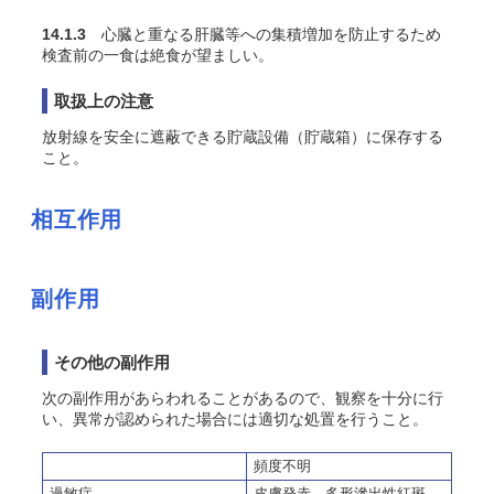
14.1.3
心臓と重なる肝臓等への集積増加を防止するため
検査前の一食は絶食が望ましい
。
取扱上の注意
放射線を安全に遮蔽できる貯蔵設備（貯蔵箱）に保存する
こと。
相互作用
副作用
その他の副作用
次の副作用があらわれることがあるので、観察を十分に行
い、異常が認められた場合には適切な処置を行うこと。
頻度不明
過敏症
皮膚発赤、多形滲出性紅斑、