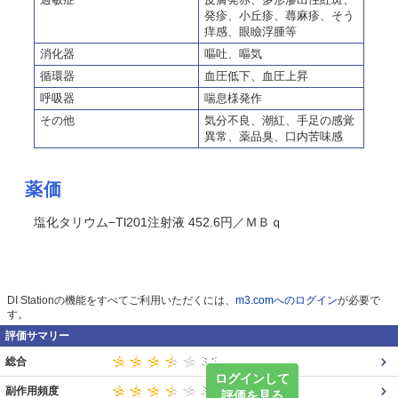
発疹、小丘疹、蕁麻疹、そう
痒感、眼瞼浮腫等
消化器
嘔吐、嘔気
循環器
血圧低下、血圧上昇
呼吸器
喘息様発作
その他
気分不良、潮紅、手足の感覚
異常、薬品臭、口内苦味感
薬価
塩化タリウム−Tl201注射液 452.6円／ＭＢｑ
DI Stationの機能をすべてご利用いただくには、
m3.comへのログイン
が必要で
す。
評価サマリー
総合
ログインして
副作用頻度
評価を見る