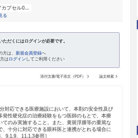
カプセル0...
見る
いただくにはログインが必要です。
の方は、
新規会員登録
へ
の方は
ログイン
してご利用ください
添付文書/電子添文（PDF）
論文検索
分対応できる医療施設において、本剤の安全性及び
多発性硬化症の治療経験をもつ医師のもとで、本療
いてのみ実施すること。また、黄斑浮腫等の重篤な
で、十分に対応できる眼科医と連携がとれる場合に
9.1.9、11.1.3参照］