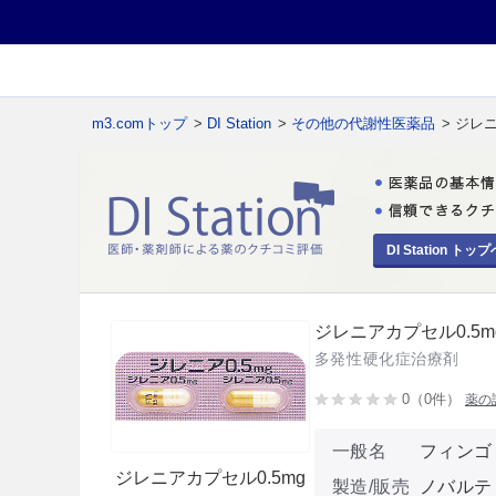
m3.comトップ
>
DI Station
>
その他の代謝性医薬品
> ジレ
DI Station トップ
ジレニアカプセル0.5m
多発性硬化症治療剤
0（0件）
薬の
一般名
フィンゴ
ジレニアカプセル0.5mg
製造/販売
ノバルテ