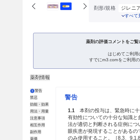
剤形/規格
ジレニア
すべて
薬剤の評価コメントをご覧
はじめてご利用
すでにm3.comをご利用
薬剤情報
警告
警告
禁忌
効能・効果
1.1
本剤の投与は、緊急時に十
用法・用量
有効性についての十分な知識と
注意事項
法が適切と判断される症例につ
相互作用
眼疾患が発現することがあるの
副作用
のみ使用すること。［8.3、9.1.8、
薬価