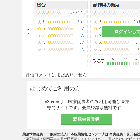
2.5
クラスIa（キニジン、プロ
タロール等）抗不整脈剤を投与中
効能・効果
ログインし
多発性硬化症の再発予防及び身
用法・容量
通常、成人にはフィンゴリモドと
評価コメントはまだありません
注意事項
はじめてご利用の方
重要な基本的注意
m3.comは、医療従事者のみ利用可能な医療
専門サイトです。会員登録は無料です。
8.1
本剤の投与開始時には心拍
本剤投与開始前及び投与中は以
新規会員登録
8.1.1
初回投与後少なくとも6
薬剤情報提供：一般財団法人日本医薬情報センター 剤形写真提供：株式会
び初回投与6時間後に12誘導
・薬剤情報・剤形写真は月一回更新しておりますが、ご覧いただいた時点で