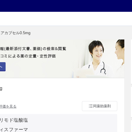
ニアカプセル0.5mg
へ
g
同薬効薬剤
評価を見る
リモド塩酸塩
ィスファーマ