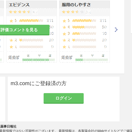
カインアミド等）又はクラスIII（アミオダロン、ソ
の患者［10.1参照］
て評価コメントを見る
体的障害の進行抑制
して1日1回0.5mgを経口投与する。
m3.comにご登録済の方
ログイン
数低下、房室伝導の遅延が生じることがあるため、
下の点に注意すること。
時間はバイタルサインの観察を行い、初回投与前及
社薬事日報社
心電図を測定すること。また、初回投与後24時間は心
最新情報ではない可能性がございます。 最新情報は、各製薬会社のWebサイトなどでご確