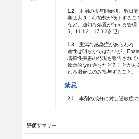
1.2
本剤の投与開始後、数日間
期は大きく心拍数が低下するこ
など、適切な処置が行える管理下で投与
5、11.1.2、17.3.2参照］
1.3
重篤な感染症があらわれ、
連性は明らかではないが、Epst
増殖性疾患の発現も報告されて
致命的な経過をたどることがあ
れる場合にのみ投与すること。［2.2、8.
禁忌
2.1
本剤の成分に対し過敏症の
2.2
重篤な感染症のある患者［1
2.3
妊婦又は妊娠している可能性
評価サマリー
2.4
生ワクチンを接種しないこと