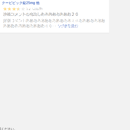
クービビック錠25mg 他
認ください。