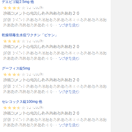
デエビゴ錠2.5mg 他
乾燥弱毒生水痘ワクチン「ビケン」
グーフィス錠5mg
セレコックス錠100mg 他