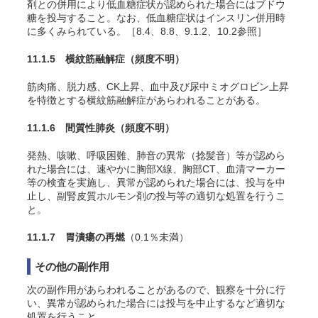
剤との併用により低血糖症状が認められた場合にはブドウ
糖を投与すること。なお、低血糖症状はインスリン併用時
に多くみられている。［8.4、8.8、9.1.2、10.2参照］
11.1.5 横紋筋融解症
（頻度不明）
筋肉痛、脱力感、CK上昇、血中及び尿中ミオグロビン上昇
を特徴とする横紋筋融解症があらわれることがある。
11.1.6 間質性肺炎
（頻度不明）
発熱、咳嗽、呼吸困難、肺音の異常（捻髪音）等が認めら
れた場合には、速やかに胸部X線、胸部CT、血清マーカー
等の検査を実施し、異常が認められた場合には、投与を中
止し、副腎皮質ホルモン剤の投与等の適切な処置を行うこ
と。
11.1.7 胃潰瘍の再燃
（0.1％未満）
その他の副作用
次の副作用があらわれることがあるので、観察を十分に行
い、異常が認められた場合には投与を中止するなど適切な
処置を行うこと。