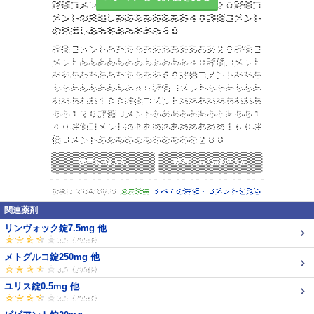
関連薬剤
リンヴォック錠7.5mg 他
メトグルコ錠250mg 他
ユリス錠0.5mg 他