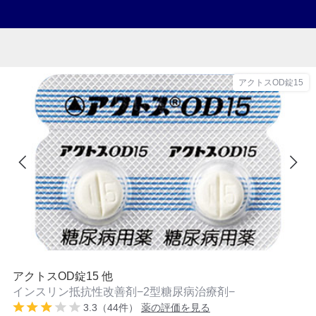
アクトスOD錠15
アクトスOD錠15 他
インスリン抵抗性改善剤−2型糖尿病治療剤−
3.3（44件）
薬の評価を見る