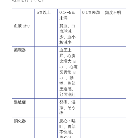
5％以上
0.1〜5％
0.1％未満
頻度不明
未満
血液
貧血、白
注1）
血球減
少、血小
板減少
循環器
血圧上
昇、心胸
比増大
注
、心電
2）
図異常
注
、動
2）
悸、胸部
圧迫感、
顔面潮紅
過敏症
発疹、湿
疹、そう
痒
消化器
悪心・嘔
吐、胃部
不快感、
胸やけ、