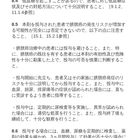
8.4
低血糖を起こすことがあるので、患者に対し低血糖症
状及びその対処方法について十分説明すること。［9.1.2、
11.1.4参照］
8.5
本剤を投与された患者で膀胱癌の発生リスクが増加す
る可能性が完全には否定できないので、以下の点に注意す
ること。［15.1、15.2.1参照］
・膀胱癌治療中の患者には投与を避けること。また、特
に、膀胱癌の既往を有する患者には本剤の有効性及び危険
性を十分に勘案した上で、投与の可否を慎重に判断するこ
と。
・投与開始に先立ち、患者又はその家族に膀胱癌発症のリ
スクを十分に説明してから投与すること。また、投与中に
血尿、頻尿、排尿痛等の症状が認められた場合には、直ち
に受診するよう患者に指導すること。
・投与中は、定期的に尿検査等を実施し、異常が認められ
た場合には、適切な処置を行うこと。また、投与終了後も
継続して、十分な観察を行うこと。
8.6
投与する場合には、血糖、尿糖を定期的に検査し、薬
剤の効果を確かめ、3ヵ月間投与して効果が不十分な場合に