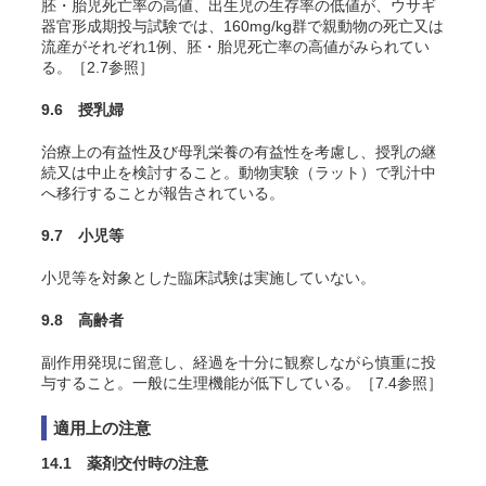
胚・胎児死亡率の高値、出生児の生存率の低値が、ウサギ
器官形成期投与試験では、160mg/kg群で親動物の死亡又は
流産がそれぞれ1例、胚・胎児死亡率の高値がみられてい
る。［2.7参照］
9.6 授乳婦
治療上の有益性及び母乳栄養の有益性を考慮し、授乳の継
続又は中止を検討すること。動物実験（ラット）で乳汁中
へ移行することが報告されている
。
9.7 小児等
小児等を対象とした臨床試験は実施していない。
9.8 高齢者
副作用発現に留意し、経過を十分に観察しながら慎重に投
与すること。一般に生理機能が低下している。［7.4参照］
適用上の注意
14.1 薬剤交付時の注意