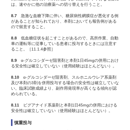
は、速やかに他の治療薬への切り替えを行うこと。
8.7
急激な血糖下降に伴い、糖尿病性網膜症が悪化する例
があることが知られており、本剤においても報告例がある
ので留意すること。
8.8
低血糖症状を起こすことがあるので、高所作業、自動
車の運転等に従事している患者に投与するときには注意す
ること。［11.1.4参照］
8.9
α-グルコシダーゼ阻害剤と本剤1日45mgの併用におけ
る安全性は確立していない（使用経験はほとんどない）。
8.10
α-グルコシダーゼ阻害剤、スルホニルウレア系薬剤
及び本剤の3剤を併用投与する場合の安全性は確立していな
い。臨床試験成績より、副作用発現率が高くなる傾向が認
められている。
8.11
ビグアナイド系薬剤と本剤1日45mgの併用における
安全性は確立していない（使用経験はほとんどない）。
慎重投与