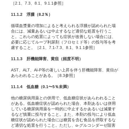
［2.1、7.3、8.1、9.1.1参照］
11.1.2 浮腫
（8.2％）
循環血漿量の増加によると考えられる浮腫が認められた場
合には、減量あるいは中止するなど適切な処置を行うこ
と。これらの処置によっても症状が改善しない場合には、
必要に応じてループ利尿剤（フロセミド等）の投与等を考
慮すること。［2.1、7.1-7.3、8.1、9.1.1参照］
11.1.3 肝機能障害、黄疸
（頻度不明）
AST、ALT、Al-P等の著しい上昇を伴う肝機能障害、黄疸が
あらわれることがある。［8.3参照］
11.1.4 低血糖
（0.1〜5％未満）
他の糖尿病用薬との併用で、低血糖症状があらわれること
がある。低血糖症状が認められた場合、本剤あるいは併用
している糖尿病用薬を一時的に中止するかあるいは減量す
るなど慎重に投与すること。また、本剤の投与により低血
糖症状が認められた場合には糖質を含む食品を摂取するな
ど適切な処置を行うこと。ただし、α-グルコシダーゼ阻害