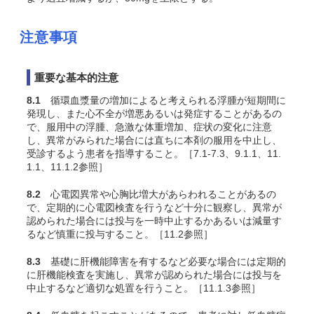
注意事項
重要な基本的注意
8.1
循環血漿量の増加によると考えられる浮腫が短期間に
発現し、また心不全が増悪あるいは発症することがあるの
で、服用中の浮腫、急激な体重増加、症状の変化に注意
し、異常がみられた場合には直ちに本剤の服用を中止し、
受診するよう患者を指導すること。［7.1-7.3、9.1.1、11.
1.1、11.1.2参照］
8.2
心電図異常や心胸比増大があらわれることがあるの
で、定期的に心電図検査を行うなど十分に観察し、異常が
認められた場合には投与を一時中止するかあるいは減量す
るなど慎重に投与すること。［11.2参照］
8.3
基礎に肝機能障害を有するなど必要な場合には定期的
に肝機能検査を実施し、異常が認められた場合には投与を
中止するなど適切な処置を行うこと。［11.1.3参照］