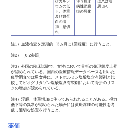
びカルシ
伴う糖尿
症又は増
ウムの低
病性網膜
悪
注4）
下、体重
症の悪化
及び尿蛋
白の増
加、息切
れ
注1）血液検査を定期的（3ヵ月に1回程度）に行うこと。
注2）［8.2参照］
注3）外国の臨床試験で、女性において骨折の発現頻度上昇
が認められている。
国内の医療情報データベースを用いた
疫学調査では男女共に、メトホルミン塩酸塩含有製剤と比
較してピオグリタゾン塩酸塩含有製剤において骨折のリス
クの増加が認められている
。
注4）浮腫、体重増加に伴ってあらわれることがある。視力
低下等の異常が認められた場合には黄斑浮腫の可能性を考
慮し適切な処置を行うこと。
薬価