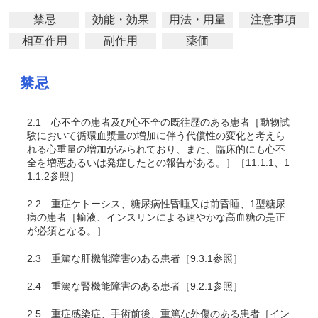
禁忌
効能・効果
用法・用量
注意事項
相互作用
副作用
薬価
禁忌
2.1
心不全の患者及び心不全の既往歴のある患者［動物試
験において循環血漿量の増加に伴う代償性の変化と考えら
れる心重量の増加がみられており、また、臨床的にも心不
全を増悪あるいは発症したとの報告がある。］［11.1.1、1
1.1.2参照］
2.2
重症ケトーシス、糖尿病性昏睡又は前昏睡、1型糖尿
病の患者［輸液、インスリンによる速やかな高血糖の是正
が必須となる。］
2.3
重篤な肝機能障害のある患者［9.3.1参照］
2.4
重篤な腎機能障害のある患者［9.2.1参照］
2.5
重症感染症、手術前後、重篤な外傷のある患者［イン