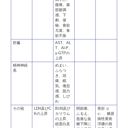
腹痛、腹
部膨満
感、下
痢、便
秘、食欲
亢進、食
欲不振
肝臓
AST、AL
T、Al-P、
γ-GTPの
上昇
精神神経
めまい、
系
ふらつ
き、頭
痛、眠
気、倦怠
感、脱力
感、しび
れ
その他
LDH及びC
BUN及び
関節痛、
骨折
注
Kの上昇
カリウム
ふるえ、
、糖尿
3）
の上昇、
急激な血
病性黄斑
総蛋白及
糖下降に
浮腫の発