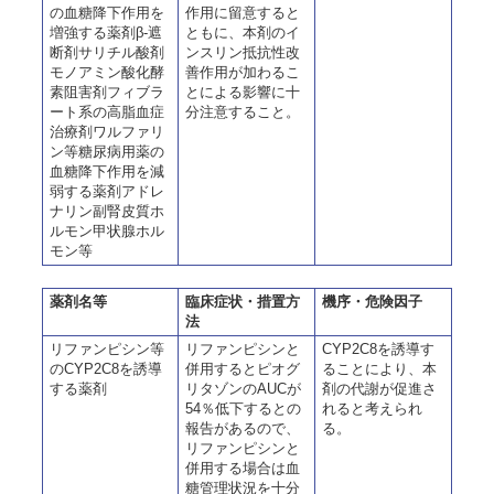
の血糖降下作用を
作用に留意すると
増強する薬剤β-遮
ともに、本剤のイ
断剤サリチル酸剤
ンスリン抵抗性改
モノアミン酸化酵
善作用が加わるこ
素阻害剤フィブラ
とによる影響に十
ート系の高脂血症
分注意すること。
治療剤ワルファリ
ン等糖尿病用薬の
血糖降下作用を減
弱する薬剤アドレ
ナリン副腎皮質ホ
ルモン甲状腺ホル
モン等
薬剤名等
臨床症状・措置方
機序・危険因子
法
リファンピシン等
リファンピシンと
CYP2C8を誘導す
のCYP2C8を誘導
併用するとピオグ
ることにより、本
する薬剤
リタゾンのAUCが
剤の代謝が促進さ
54％低下するとの
れると考えられ
報告があるので、
る。
リファンピシンと
併用する場合は血
糖管理状況を十分