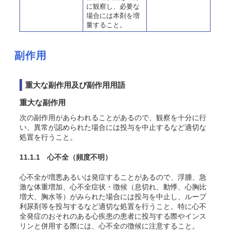
に観察し、必要な
場合には本剤を増
量すること。
副作用
重大な副作用及び副作用用語
重大な副作用
次の副作用があらわれることがあるので、観察を十分に行
い、異常が認められた場合には投与を中止するなど適切な
処置を行うこと。
11.1.1 心不全
（頻度不明）
心不全が増悪あるいは発症することがあるので、浮腫、急
激な体重増加、心不全症状・徴候（息切れ、動悸、心胸比
増大、胸水等）がみられた場合には投与を中止し、ループ
利尿剤等を投与するなど適切な処置を行うこと。特に心不
全発症のおそれのある心疾患の患者に投与する際やインス
リンと併用する際には、心不全の徴候に注意すること。