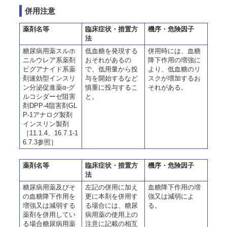
併用注意
薬剤名等
臨床症状・措置方
機序・危険因子
法
糖尿病用薬スルホ
低血糖を発現する
併用時には、血糖
ニルウレア系薬剤
おそれがあるの
降下作用の増強に
ビグアナイド系薬
で、低用量から投
より、低血糖のリ
剤速効型インスリ
与を開始するなど
スクが増加するお
ン分泌促進薬α-グ
慎重に投与するこ
それがある。
ルコシダーゼ阻害
と。
剤DPP-4阻害剤GL
P-1アナログ製剤
インスリン製剤
［11.1.4、16.7.1-1
6.7.3参照］
薬剤名等
臨床症状・措置方
機序・危険因子
法
糖尿病用薬及びそ
左記の併用に加え
血糖降下作用の増
の血糖降下作用を
更に本剤を併用す
強又は減弱によ
増強又は減弱する
る場合には、糖尿
る。
薬剤を併用してい
病用薬の使用上の
る場合糖尿病用薬
注意に記載の相互