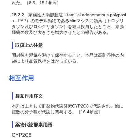
れた。［8.5、15.1参照］
15.2.2
家族性大腸腺腫症（familial adenomatous polyposi
s：FAP）のモデル動物であるMinマウスに類薬（トログリ
タゾン及びロシグリタゾン）を経口投与したところ、結腸
腫瘍の数及び大きさを増大させたとの報告がある
。
取扱上の注意
開封後も湿気を避けて保存すること。本品は高防湿性の内
袋により品質保持をはかっている。
相互作用
相互作用序文
本剤は主として肝薬物代謝酵素CYP2C8で代謝され、他に
複数の分子種が代謝に関与する。［16.4参照］
薬物代謝酵素用語
CYP2C8