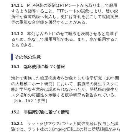
14.1.1
PTP包装の薬剤はPTPシートから取り出して服用
するよう指導すること。PTPシートの誤飲により、硬い鋭
角部が食道粘膜へ刺入し、更には穿孔をおこして縦隔洞炎
等の重篤な合併症を併発することがある。
14.1.2
本剤は舌の上にのせて唾液を浸潤させると崩壊す
るため、水なしで服用可能である。また、水で服用するこ
ともできる。
その他の注意
15.1 臨床使用に基づく情報
海外で実施した糖尿病患者を対象とした疫学研究（10年間
の大規模コホート研究）において、膀胱癌の発生リスクに
統計学的な有意差は認められなかったが、膀胱癌の発生リ
スク増加の可能性を示唆する疫学研究も報告されている
。
［8.5、15.2.1参照］
15.2 非臨床試験に基づく情報
15.2.1
ラット及びマウスに24ヵ月間強制経口投与した試
験では、ラット雄の3.6mg/kg/日以上の群に膀胱腫瘍がみら