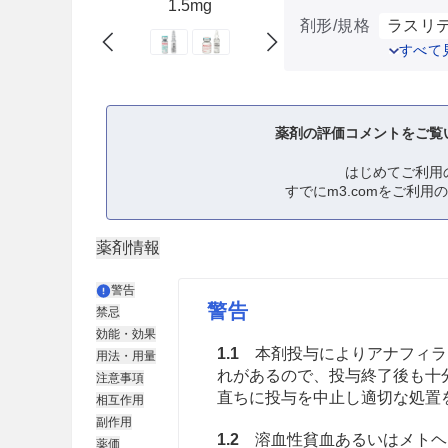
1.5mg
剤形/規格
ラスリテ
すべて
薬剤の評価コメントをご覧
はじめてご利用
すでにm3.comをご利用
薬剤情報
警告
警告
禁忌
効能・効果
1.1
本剤投与によりアナフィラ
用法・用量
れがあるので、投与終了後も十
注意事項
直ちに投与を中止し適切な処置を行
相互作用
副作用
1.2
溶血性貧血あるいはメトヘ
薬価