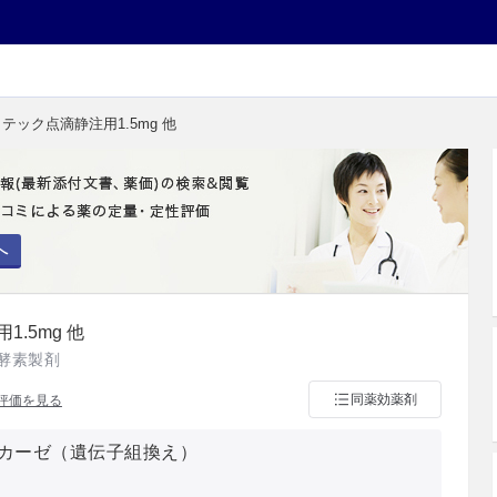
リテック点滴静注用1.5mg 他
へ
.5mg 他
酵素製剤
同薬効薬剤
評価を見る
カーゼ（遺伝子組換え）