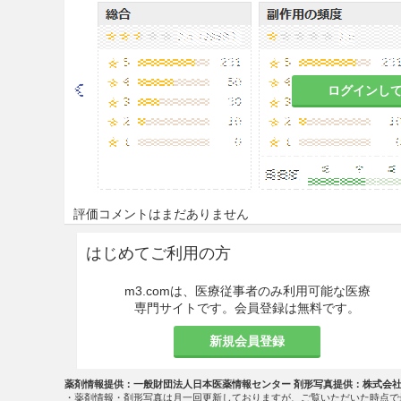
通常、ラスブリカーゼとして0.2
お、投与期間は最大7日間とす
注意事項
ログインし
重要な基本的注意
8.1
本剤は必ず抗悪性腫瘍剤と
においてがん化学療法に十分な
8.2
本剤の投与例に抗ラスブリ
評価コメントはまだありません
外試験において、抗ラスブリカ
レルギー症状が発現したとの報
はじめてご利用の方
療歴がないことを確認して使用す
m3.comは、医療従事者のみ利用可能な医療
慎重投与
専門サイトです。会員登録は無料です。
9.1 合併症・既往歴等のある
新規会員登録
9.1.1 アレルギーを起こし
薬剤情報提供：一般財団法人日本医薬情報センター 剤形写真提供：株式会
・薬剤情報・剤形写真は月一回更新しておりますが、ご覧いただいた時点で