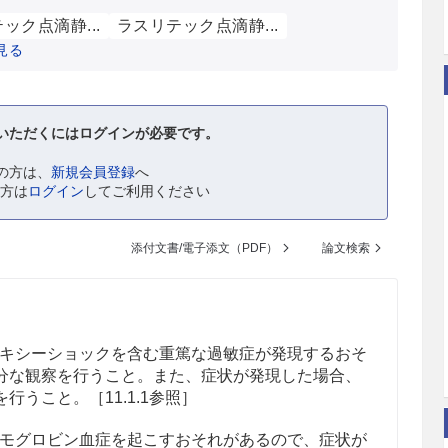
ック点滴静...
ラスリテック点滴静...
見る
いただくにはログインが必要です。
の方は、
新規会員登録
へ
の方は
ログイン
してご利用ください
添付文書/電子添文（PDF）
論文検索
キシーショックを含む重篤な過敏症が発現するおそ
分な観察を行うこと。また、症状が発現した場合、
うこと。［11.1.1参照］
モグロビン血症を起こすおそれがあるので、症状が