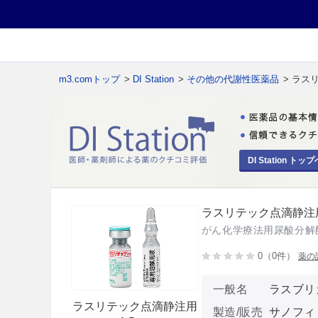
m3.comトップ
>
DI Station
>
その他の代謝性医薬品
> ラス
DI Station トップ
ラスリテック点滴静注用1
がん化学療法用尿酸分解
0（0件）
薬の
一般名
ラスブリ
ラスリテック点滴静注用
製造/販売
サノフィ