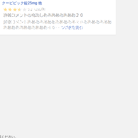
クービビック錠25mg 他
認ください。