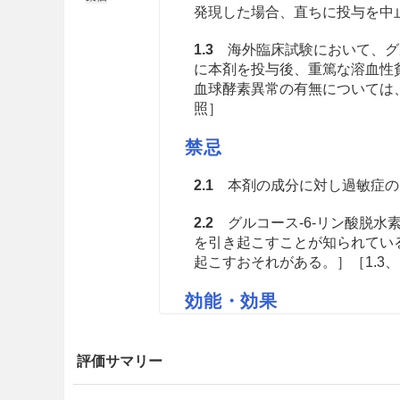
発現した場合、直ちに投与を中止し
1.3
海外臨床試験において、グル
に本剤を投与後、重篤な溶血性
血球酵素異常の有無については、
照］
禁忌
2.1
本剤の成分に対し過敏症の
2.2
グルコース‐6‐リン酸脱水
を引き起こすことが知られてい
起こすおそれがある。］［1.3、1
効能・効果
がん化学療法に伴う高尿酸血症
評価サマリー
用法・容量