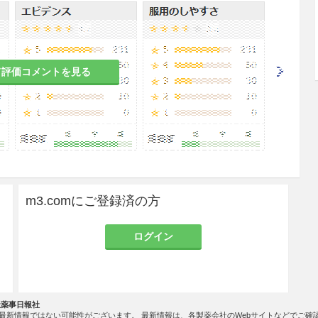
mg/kgを1日1回30分以上かけて点滴静注する。な
る。
て評価コメントを見る
併用されるため、緊急時に十分対応できる医療施設
知識・経験を持つ医師のもとで使用すること。
カーゼ抗体（中和抗体）が発現したとの報告や
、海
ーゼ抗体陽性の患者に本剤を投与した後、重篤なア
告があるため、本剤の投与にあたっては、本剤の治
m3.comにご登録済の方
ること。［7.4参照］
ログイン
患者
やすい体質を有する患者
社薬事日報社
最新情報ではない可能性がございます。 最新情報は、各製薬会社のWebサイトなどでご確