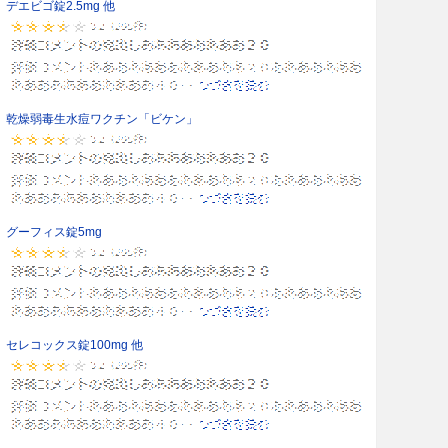
デエビゴ錠2.5mg 他
乾燥弱毒生水痘ワクチン「ビケン」
グーフィス錠5mg
セレコックス錠100mg 他