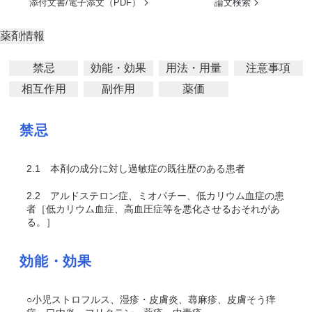
添付文書/電子添文（PDF）
論文検索
薬剤情報
禁忌
効能・効果
用法・用量
注意事項
相互作用
副作用
薬価
禁忌
2.1
本剤の成分に対し過敏症の既往歴のある患者
2.2
アルドステロン症、ミオパチー、低カリウム血症の患
者［低カリウム血症、高血圧症等を悪化させるおそれがあ
る。］
効能・効果
○小児ストロフルス、湿疹・皮膚炎、蕁麻疹、皮膚そう痒