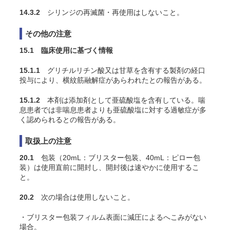
14.3.2
シリンジの再滅菌・再使用はしないこと。
その他の注意
15.1 臨床使用に基づく情報
15.1.1
グリチルリチン酸又は甘草を含有する製剤の経口
投与により、横紋筋融解症があらわれたとの報告がある。
15.1.2
本剤は添加剤として亜硫酸塩を含有している。喘
息患者では非喘息患者よりも亜硫酸塩に対する過敏症が多
く認められるとの報告がある。
取扱上の注意
20.1
包装（20mL：ブリスター包装、40mL：ピロー包
装）は使用直前に開封し、開封後は速やかに使用するこ
と。
20.2
次の場合は使用しないこと。
・ブリスター包装フィルム表面に減圧によるへこみがない
場合。