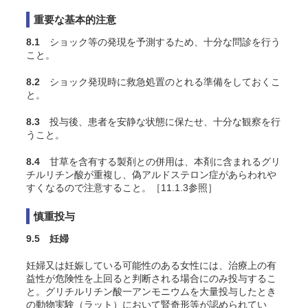
重要な基本的注意
8.1
ショック等の発現を予測するため、十分な問診を行う
こと。
8.2
ショック発現時に救急処置のとれる準備をしておくこ
と。
8.3
投与後、患者を安静な状態に保たせ、十分な観察を行
うこと。
8.4
甘草を含有する製剤との併用は、本剤に含まれるグリ
チルリチン酸が重複し、偽アルドステロン症があらわれや
すくなるので注意すること。［11.1.3参照］
慎重投与
9.5 妊婦
妊婦又は妊娠している可能性のある女性には、治療上の有
益性が危険性を上回ると判断される場合にのみ投与するこ
と。グリチルリチン酸一アンモニウムを大量投与したとき
の動物実験（ラット）において腎奇形等が認められてい