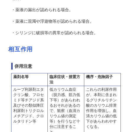
・薬液の漏出が認められる場合。
・薬液に混濁や浮遊物等が認められる場合。
・シリンジに破損等の異常が認められる場合。
相互作用
併用注意
薬剤名等
臨床症状・措置方
機序・危険因子
法
ループ利尿剤エタ
低カリウム血症
これらの利尿作用
クリン酸、フロセ
（脱力感、筋力低
が、本剤に含まれ
ミド等チアジド系
下等）があらわれ
るグリチルリチン
及びその類似降圧
るおそれがあるの
酸のカリウム排泄
利尿剤トリクロル
で、観察（血清カ
作用を増強し、血
メチアジド、クロ
リウム値の測定
清カリウム値の低
ルタリドン等
等）を行うなど十
下があらわれやす
分に注意するこ
くなる。
と。