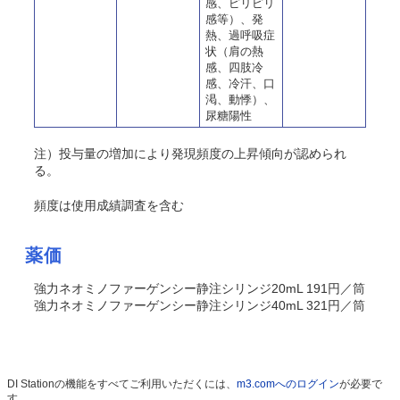
感、ピリピリ
感等）、発
熱、過呼吸症
状（肩の熱
感、四肢冷
感、冷汗、口
渇、動悸）、
尿糖陽性
注）投与量の増加により発現頻度の上昇傾向が認められ
る。
頻度は使用成績調査を含む
薬価
強力ネオミノファーゲンシー静注シリンジ20mL 191円／筒
強力ネオミノファーゲンシー静注シリンジ40mL 321円／筒
DI Stationの機能をすべてご利用いただくには、
m3.comへのログイン
が必要で
す。