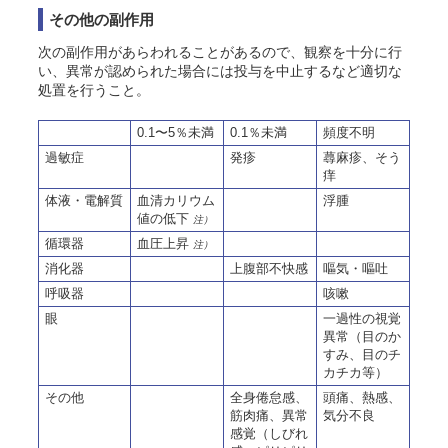
その他の副作用
次の副作用があらわれることがあるので、観察を十分に行
い、異常が認められた場合には投与を中止するなど適切な
処置を行うこと。
0.1〜5％未満
0.1％未満
頻度不明
過敏症
発疹
蕁麻疹、そう
痒
体液・電解質
血清カリウム
浮腫
値の低下
注）
循環器
血圧上昇
注）
消化器
上腹部不快感
嘔気・嘔吐
呼吸器
咳嗽
眼
一過性の視覚
異常（目のか
すみ、目のチ
カチカ等）
その他
全身倦怠感、
頭痛、熱感、
筋肉痛、異常
気分不良
感覚（しびれ