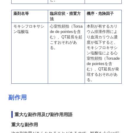
薬剤名等
臨床症状・措置方
機序・危険因子
法
モキシフロキサシ
心室性頻拍（Torsa
本剤が有するカリ
ン塩酸塩
de de pointesを含
ウム排泄作用によ
む）、QT延長を起
り血清カリウム濃
こすおそれがあ
度が低下すると、
る。
モキシフロキサシ
ン塩酸塩による心
室性頻拍（Torsade
de pointesを含
む）、QT延長が発
現するおそれがあ
る。
副作用
重大な副作用及び副作用用語
重大な副作用