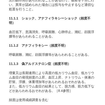
次の副作用があらわれることがあるので、観察を十分に行
い、異常が認められた場合には投与を中止するなど適切な
処置を行うこと。
11.1.1 ショック、アナフィラキシーショック
（頻度不
明）
血圧低下、意識消失、呼吸困難、心肺停止、潮紅、顔面浮
腫等があらわれることがある。
11.1.2 アナフィラキシー
（頻度不明）
呼吸困難、潮紅、顔面浮腫等があらわれることがある。
11.1.3 偽アルドステロン症
（頻度不明）
増量又は長期連用により高度の低カリウム血症、低カリウ
ム血症の発現頻度の上昇、血圧上昇、ナトリウム・体液の
貯留、浮腫、体重増加等があらわれるおそれがある。
また、低カリウム血症の結果として、脱力感、筋力低下な
どがあらわれるおそれがある。［8.4参照］
頻度は使用成績調査を含む