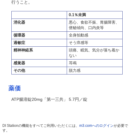
行うこと。
0.1％未満
消化器
悪心、食欲不振、胃腸障害、
便秘傾向、口内炎等
循環器
全身拍動感
過敏症
そう痒感等
精神神経系
頭痛、眠気、気分が落ち着か
ない
感覚器
耳鳴
その他
脱力感
薬価
ATP腸溶錠20mg「第一三共」 5.7円／錠
DI Stationの機能をすべてご利用いただくには、
m3.comへのログイン
が必要で
す。