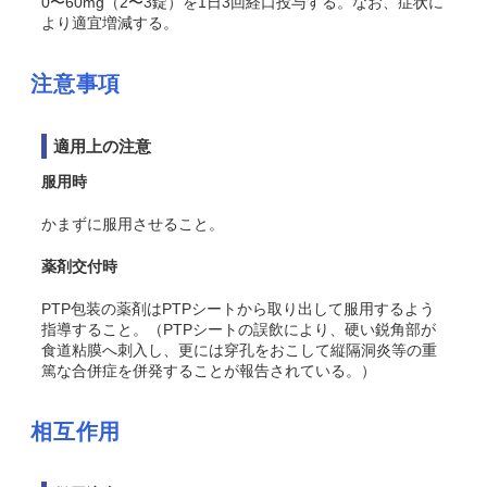
0〜60mg（2〜3錠）を1日3回経口投与する。なお、症状に
より適宜増減する。
注意事項
適用上の注意
服用時
かまずに服用させること。
薬剤交付時
PTP包装の薬剤はPTPシートから取り出して服用するよう
指導すること。（PTPシートの誤飲により、硬い鋭角部が
食道粘膜へ刺入し、更には穿孔をおこして縦隔洞炎等の重
篤な合併症を併発することが報告されている。）
相互作用