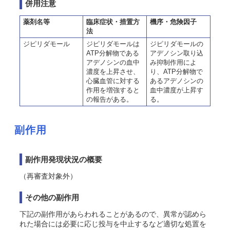
併用注意
薬剤名等
臨床症状・措置方
機序・危険因子
法
ジピリダモール
ジピリダモールは
ジピリダモールの
ATP分解物である
アデノシン取り込
アデノシンの血中
み抑制作用によ
濃度を上昇させ、
り、ATP分解物で
心臓血管に対する
あるアデノシンの
作用を増強すると
血中濃度が上昇す
の報告がある。
る。
副作用
副作用発現状況の概要
（再審査対象外）
その他の副作用
下記の副作用があらわれることがあるので、異常が認めら
れた場合には必要に応じ投与を中止するなど適切な処置を