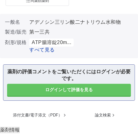
同薬効薬剤
一般名
アデノシン三リン酸二ナトリウム水和物
製造/販売
第一三共
剤形/規格
ATP腸溶錠20m...
すべて見る
薬剤の評価コメントをご覧いただくにはログインが必要
です。
ログインして評価を見る
添付文書/電子添文（PDF）
論文検索
薬剤情報