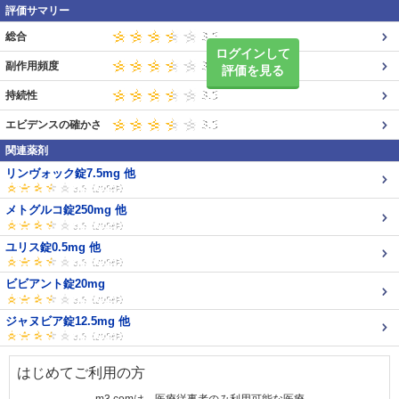
評価サマリー
総合
ログインして
副作用頻度
評価を見る
持続性
エビデンスの確かさ
関連薬剤
リンヴォック錠7.5mg 他
メトグルコ錠250mg 他
ユリス錠0.5mg 他
ビビアント錠20mg
ジャヌビア錠12.5mg 他
はじめてご利用の方