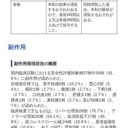
食物
本剤の効果が遅延
同時摂取した場
するおそれがある
合、本剤の吸収が
ので、食前1時間以
遅延するおそれが
上又は食後2時間以
ある。
上あけて投与する
こと。
副作用
副作用発現状況の概要
国内臨床試験における安全性評価対象例37例中34例（91.
9％）に副作用が認められた。
自他覚症状では、胃不快感6例（16.2％）、悪心2例（5.
4％）、嘔吐1例（2.7％）、腹痛1例（2.7％）、下痢1例
（2.7％）、口内炎1例（2.7％）、肝腫大1例（2.7％）、膀
胱炎1例（2.7％）、麦粒腫1例（2.7％）及び頭痛1例（2.
7％）が認められた。
臨床検査で主なものは、リパーゼ増加28例（75.7％）、ア
ミラーゼ増加20例（54.1％）、血清鉄低下17例（45.
9％）、総コレステロール減少4例（10.8％）、尿潜血陽性
4例（10.8％）、ALT（GPT）増加3例（8.1％）、白血球数