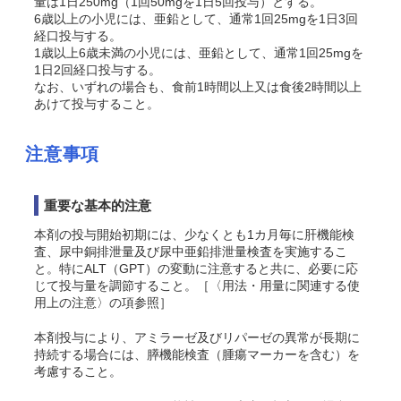
量は1日250mg（1回50mgを1日5回投与）とする。
6歳以上の小児には、亜鉛として、通常1回25mgを1日3回
経口投与する。
1歳以上6歳未満の小児には、亜鉛として、通常1回25mgを
1日2回経口投与する。
なお、いずれの場合も、食前1時間以上又は食後2時間以上
あけて投与すること。
注意事項
重要な基本的注意
本剤の投与開始初期には、少なくとも1カ月毎に肝機能検
査、尿中銅排泄量及び尿中亜鉛排泄量検査を実施するこ
と。特にALT（GPT）の変動に注意すると共に、必要に応
じて投与量を調節すること。［〈用法・用量に関連する使
用上の注意〉の項参照］
本剤投与により、アミラーゼ及びリパーゼの異常が長期に
持続する場合には、膵機能検査（腫瘍マーカーを含む）を
考慮すること。