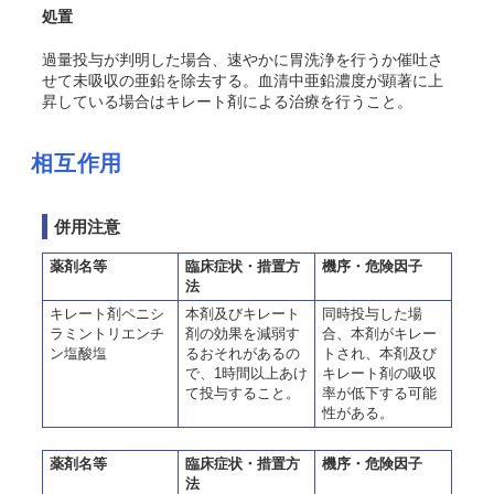
処置
過量投与が判明した場合、速やかに胃洗浄を行うか催吐さ
せて未吸収の亜鉛を除去する。血清中亜鉛濃度が顕著に上
昇している場合はキレート剤による治療を行うこと。
相互作用
併用注意
薬剤名等
臨床症状・措置方
機序・危険因子
法
キレート剤ペニシ
本剤及びキレート
同時投与した場
ラミントリエンチ
剤の効果を減弱す
合、本剤がキレー
ン塩酸塩
るおそれがあるの
トされ、本剤及び
で、1時間以上あけ
キレート剤の吸収
て投与すること。
率が低下する可能
性がある。
薬剤名等
臨床症状・措置方
機序・危険因子
法