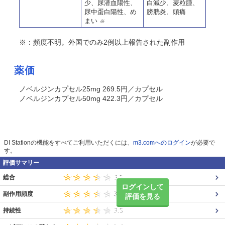
少、尿潜血陽性、
白減少、麦粒腫、
尿中蛋白陽性、め
膀胱炎、頭痛
まい
※
※：頻度不明。外国でのみ2例以上報告された副作用
薬価
ノベルジンカプセル25mg 269.5円／カプセル
ノベルジンカプセル50mg 422.3円／カプセル
DI Stationの機能をすべてご利用いただくには、
m3.comへのログイン
が必要で
す。
評価サマリー
総合
ログインして
副作用頻度
評価を見る
持続性