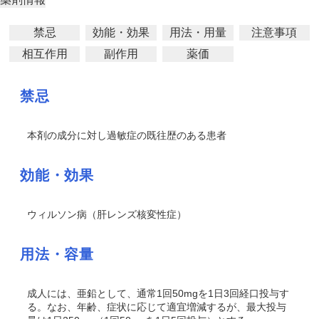
禁忌
効能・効果
用法・用量
注意事項
相互作用
副作用
薬価
禁忌
本剤の成分に対し過敏症の既往歴のある患者
効能・効果
ウィルソン病（肝レンズ核変性症）
用法・容量
成人には、亜鉛として、通常1回50mgを1日3回経口投与す
る。なお、年齢、症状に応じて適宜増減するが、最大投与