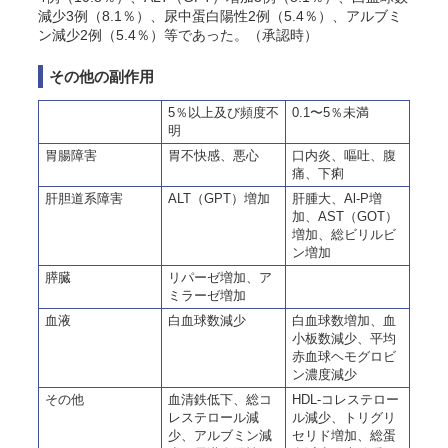
減少3例（8.1％）、尿中蛋白陽性2例（5.4％）、アルブミ
ン減少2例（5.4％）等であった。（承認時）
その他の副作用
5％以上及び頻度不
0.1〜5％未満
明
胃腸障害
胃不快感、悪心
口内炎、嘔吐、腹
痛、下痢
肝胆道系障害
ALT（GPT）増加
肝腫大、Al-P増
加、AST（GOT）
増加、総ビリルビ
ン増加
膵臓
リパーゼ増加、ア
ミラーゼ増加
血液
白血球数減少
白血球数増加、血
小板数減少、平均
赤血球ヘモグロビ
ン濃度減少
その他
血清鉄低下、総コ
HDL-コレステロー
レステロール減
ル減少、トリグリ
少、アルブミン減
セリド増加、総蛋