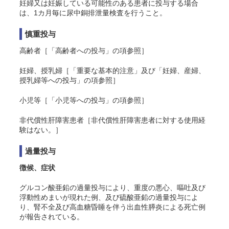
妊婦又は妊娠している可能性のある患者に投与する場合
は、1カ月毎に尿中銅排泄量検査を行うこと。
慎重投与
高齢者［「高齢者への投与」の項参照］
妊婦、授乳婦［「重要な基本的注意」及び「妊婦、産婦、
授乳婦等への投与」の項参照］
小児等［「小児等への投与」の項参照］
非代償性肝障害患者［非代償性肝障害患者に対する使用経
験はない。］
過量投与
徴候、症状
グルコン酸亜鉛の過量投与により、重度の悪心、嘔吐及び
浮動性めまいが現れた例
、及び硫酸亜鉛の過量投与によ
り、腎不全及び高血糖昏睡を伴う出血性膵炎による死亡例
が報告されている。