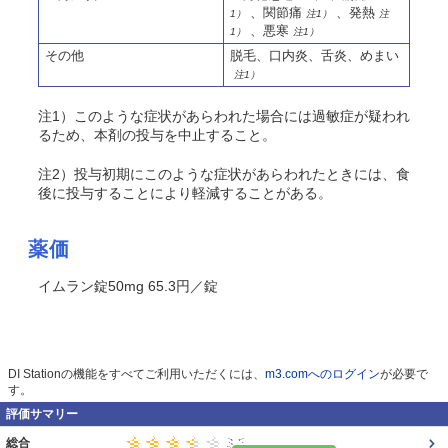
、関節痛
、発熱
1）
注1）
注
、悪寒
1）
注1）
その他
脱毛、口内炎、舌炎、めまい
注1）
注1）このような症状があらわれた場合には過敏症が疑われ
るため、本剤の投与を中止すること。
注2）投与初期にこのような症状があらわれたときには、食
後に投与することにより軽減することがある。
薬価
イムラン錠50mg 65.3円／錠
DI Stationの機能をすべてご利用いただくには、
m3.comへのログイン
が必要で
す。
評価サマリー
総合