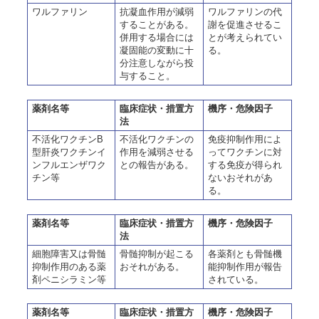
ワルファリン
抗凝血作用が減弱
ワルファリンの代
することがある。
謝を促進させるこ
併用する場合には
とが考えられてい
凝固能の変動に十
る。
分注意しながら投
与すること。
薬剤名等
臨床症状・措置方
機序・危険因子
法
不活化ワクチンB
不活化ワクチンの
免疫抑制作用によ
型肝炎ワクチンイ
作用を減弱させる
ってワクチンに対
ンフルエンザワク
との報告がある。
する免疫が得られ
チン等
ないおそれがあ
る。
薬剤名等
臨床症状・措置方
機序・危険因子
法
細胞障害又は骨髄
骨髄抑制が起こる
各薬剤とも骨髄機
抑制作用のある薬
おそれがある。
能抑制作用が報告
剤ペニシラミン等
されている。
薬剤名等
臨床症状・措置方
機序・危険因子