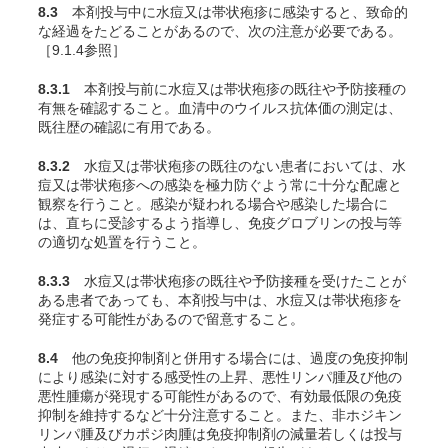
8.3
本剤投与中に水痘又は帯状疱疹に感染すると、致命的
な経過をたどることがあるので、次の注意が必要である。
［9.1.4参照］
8.3.1
本剤投与前に水痘又は帯状疱疹の既往や予防接種の
有無を確認すること。血清中のウイルス抗体価の測定は、
既往歴の確認に有用である。
8.3.2
水痘又は帯状疱疹の既往のない患者においては、水
痘又は帯状疱疹への感染を極力防ぐよう常に十分な配慮と
観察を行うこと。感染が疑われる場合や感染した場合に
は、直ちに受診するよう指導し、免疫グロブリンの投与等
の適切な処置を行うこと。
8.3.3
水痘又は帯状疱疹の既往や予防接種を受けたことが
ある患者であっても、本剤投与中は、水痘又は帯状疱疹を
発症する可能性があるので留意すること。
8.4
他の免疫抑制剤と併用する場合には、過度の免疫抑制
により感染に対する感受性の上昇、悪性リンパ腫及び他の
悪性腫瘍が発現する可能性があるので、有効最低限の免疫
抑制を維持するなど十分注意すること。また、非ホジキン
リンパ腫及びカポジ肉腫は免疫抑制剤の減量若しくは投与