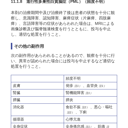
11.1.8 進行性多巣性白質脳症（PML）
（頻度不明）
本剤の治療期間中及び治療終了後は患者の状態を十分に観
察し、意識障害、認知障害、麻痺症状（片麻痺、四肢麻
痺）、言語障害等の症状があらわれた場合は、MRIによる
画像診断及び脳脊髄液検査を行うとともに、投与を中止
し、適切な処置を行うこと。
その他の副作用
次の副作用があらわれることがあるので、観察を十分に行
い、異常が認められた場合には投与を中止するなど適切な
処置を行うこと。
頻度不明
皮膚
発疹
、血管炎
注1）
注1）
腎臓
腎機能障害
注1）
膵臓
膵炎
消化器
食欲不振
、悪心・嘔吐
注2）
、下痢
注2）
循環器
心悸亢進
全身症状
全身倦怠感
、筋痛
注1）
注