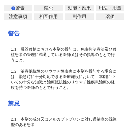
警告
禁忌
効能・効果
用法・用量
注意事項
相互作用
副作用
薬価
警告
1.1
臓器移植における本剤の投与は、免疫抑制療法及び移
植患者の管理に精通している医師又はその指導のもとで行
うこと。
1.2
治療抵抗性のリウマチ性疾患に本剤を投与する場合に
は、緊急時に十分対応できる医療施設において、本剤につ
いての十分な知識と治療抵抗性のリウマチ性疾患治療の経
験を持つ医師のもとで行うこと。
禁忌
2.1
本剤の成分又はメルカプトプリンに対し過敏症の既往
歴のある患者