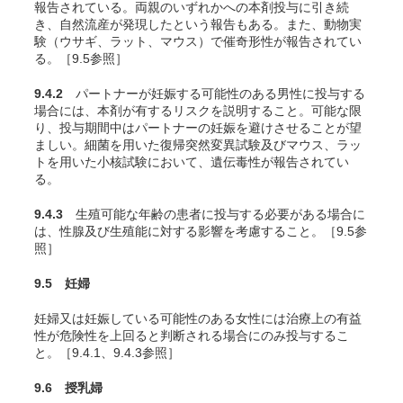
報告されている。両親のいずれかへの本剤投与に引き続
き、自然流産が発現したという報告もある。また、動物実
験（ウサギ、ラット、マウス）で催奇形性が報告されてい
る
。［9.5参照］
9.4.2
パートナーが妊娠する可能性のある男性に投与する
場合には、本剤が有するリスクを説明すること。可能な限
り、投与期間中はパートナーの妊娠を避けさせることが望
ましい。細菌を用いた復帰突然変異試験及びマウス、ラッ
トを用いた小核試験において、遺伝毒性が報告されてい
る
。
9.4.3
生殖可能な年齢の患者に投与する必要がある場合に
は、性腺及び生殖能に対する影響を考慮すること。［9.5参
照］
9.5 妊婦
妊婦又は妊娠している可能性のある女性には治療上の有益
性が危険性を上回ると判断される場合にのみ投与するこ
と。［9.4.1、9.4.3参照］
9.6 授乳婦