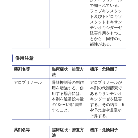
で知られている。
フェブキソスタッ
ト及びトピロキソ
スタットもキサン
チンオキシダーゼ
阻害作用をもつこ
とから、同様の可
能性がある。
併用注意
薬剤名等
臨床症状・措置方
機序・危険因子
法
アロプリノール
骨髄抑制等の副作
アロプリノールが
用を増強する。併
本剤の代謝酵素で
用する場合には、
あるキサンチンオ
本剤を通常投与量
キシダーゼを阻害
の1/3〜1/4に減量
する。その結果、6
すること。
-MPの血中濃度が
上昇する。
薬剤名等
臨床症状・措置方
機序・危険因子
法