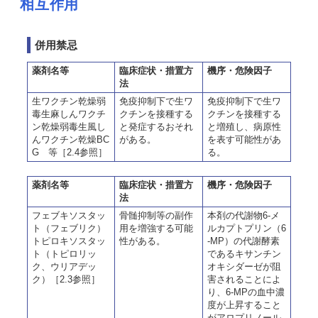
相互作用
併用禁忌
薬剤名等
臨床症状・措置方
機序・危険因子
法
生ワクチン乾燥弱
免疫抑制下で生ワ
免疫抑制下で生ワ
毒生麻しんワクチ
クチンを接種する
クチンを接種する
ン乾燥弱毒生風し
と発症するおそれ
と増殖し、病原性
んワクチン乾燥BC
がある。
を表す可能性があ
G 等［2.4参照］
る。
薬剤名等
臨床症状・措置方
機序・危険因子
法
フェブキソスタッ
骨髄抑制等の副作
本剤の代謝物6-メ
ト（フェブリク）
用を増強する可能
ルカプトプリン（6
トピロキソスタッ
性がある。
-MP）の代謝酵素
ト（トピロリッ
であるキサンチン
ク、ウリアデッ
オキシダーゼが阻
ク）［2.3参照］
害されることによ
り、6-MPの血中濃
度が上昇すること
がアロプリノール