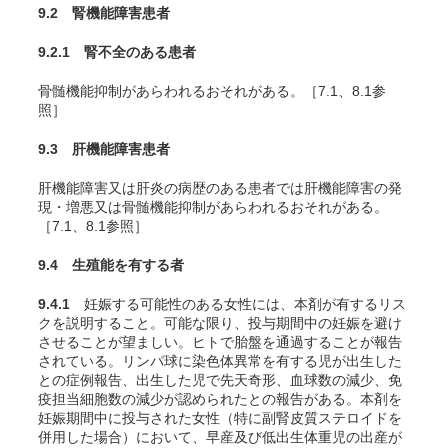
9.2 腎機能障害患者
9.2.1 腎不全のある患者
骨髄機能抑制があらわれるおそれがある。［7.1、8.1参
照］
9.3 肝機能障害患者
肝機能障害又は肝炎の病歴のある患者では肝機能障害の発
現・増悪又は骨髄機能抑制があらわれるおそれがある。
［7.1、8.1参照］
9.4 生殖能を有する者
9.4.1
妊娠する可能性のある女性には、本剤が有するリス
クを説明すること。可能な限り、投与期間中の妊娠を避け
させることが望ましい。ヒトで胎盤を通過することが報告
されている
。リンパ球に染色体異常を有する児が出生した
との症例報告、出生した児で先天奇形、血球数の減少、免
疫担当細胞数の減少が認められたとの報告がある
。本剤を
妊娠期間中に投与された女性（特に副腎皮質ステロイドを
併用した場合）において、早産及び低出生体重児の出産が