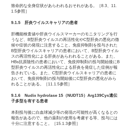
致命的な全身症状があらわれるおそれがある。［8.3、11.
1.5参照］
9.1.5 肝炎ウイルスキャリアの患者
肝機能検査値や肝炎ウイルスマーカーのモニタリングを行
うなど、B型肝炎ウイルスの再活性化やC型肝炎の悪化の徴
候や症状の発現に注意すること。免疫抑制剤を投与された
B型肝炎ウイルスキャリアの患者において、B型肝炎ウイル
スの再活性化による肝炎があらわれることがある。また、
HBs抗原陰性の患者において、免疫抑制剤の投与開始後にB
型肝炎ウイルスの再活性化による肝炎を発症した症例が報
告されている。また、C型肝炎ウイルスキャリアの患者に
おいて、免疫抑制剤の投与開始後にC型肝炎の悪化がみら
れることがある。［11.1.5参照］
9.1.6 Nudix hydrolase 15（NUDT15）Arg139Cys遺伝
子多型を有する患者
本剤投与後に白血球減少等の発現の可能性が高くなるとの
報告があるので、他の薬剤の使用を考慮する等、投与には
十分に注意すること。［15.1.3参照］