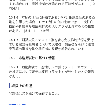
する場合には、骨髄抑制が増強される可能性がある。［10.
2参照］
15.1.6
本剤の活性代謝物である6-MPと細胞毒性のある薬
剤を併用した場合、TPMT活性の低い患者では、二次性白
血病や骨髄異形成症候群の発現リスクが上昇するとの報告
がある。［8.4、11.1.4参照］
15.1.7
副腎皮質ステロイド剤を含む免疫抑制治療を受け
ている臓器移植患者において大腸炎、憩室炎ならびに腸管
穿孔等の重篤な消化器症状の発現が報告されている。
15.2 非臨床試験に基づく情報
15.2.1
動物実験で、悪性リンパ腫（ラット
、マウス）、
外耳道において扁平上皮癌（ラット
）が発生したとの報告
がある。
取扱上の注意
開封後は光を避けて保存すること。