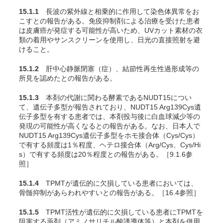
15.1.1
長波の紫外線と相乗的に作用して染色体異常をお
こすとの報告がある
。免疫抑制剤による治療を受けた患者
は皮膚癌が発症する可能性が高いため、UVカット素材の衣
類の着用やサンスクリーンを使用し、日光の直接照射を避
けること
。
15.1.2
肝中心静脈閉塞（症）、結節性再生性過形成等の
所見を認めたとの報告がある
。
15.1.3
本剤の代謝に関わる酵素であるNUDT15につい
て、遺伝子多型が報告されており、NUDT15 Arg139Cys遺
伝子多型を有する患者では、本剤投与後に白血球減少等の
発現の可能性が高くなるとの報告がある
。なお、日本人で
NUDT15 Arg139Cys遺伝子多型をホモ接合体（Cys/Cys）
で有する頻度は1％程度、ヘテロ接合体（Arg/Cys、Cys/Hi
s）で有する頻度は20％程度との報告がある
。［9.1.6参
照］
15.1.4
TPMTが遺伝的に欠損している患者においては、
骨髄抑制があらわれやすいとの報告がある。［16.4参照］
15.1.5
TPMT活性が遺伝的に欠損している患者にTPMTを
阻害する薬剤（アミノサリチル酸誘導体等）と本剤を併用