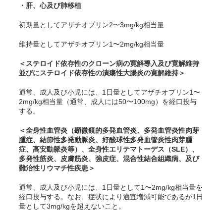
・肝、心及び肺移植
初期量としてアザチオプリン2〜3mg/kg相当量
維持量としてアザチオプリン1〜2mg/kg相当量
＜ステロイド依存性のクローン病の寛解導入及び寛解維持
並びにステロイド依存性の潰瘍性大腸炎の寛解維持＞
通常、成人及び小児には、1日量としてアザチオプリン1〜
2mg/kg相当量（通常、成人には50〜100mg）を経口投与
する。
＜全身性血管炎（顕微鏡的多発血管炎、多発血管炎性肉芽
腫症、結節性多発動脈炎、好酸球性多発血管炎性肉芽腫
症、高安動脈炎等）、全身性エリテマトーデス（SLE）、
多発性筋炎、皮膚筋炎、強皮症、混合性結合組織病、及び
難治性リウマチ性疾患＞
通常、成人及び小児には、1日量として1〜2mg/kg相当量を
経口投与する。なお、症状により適宜増減可能であるが1日
量として3mg/kgを超えないこと。