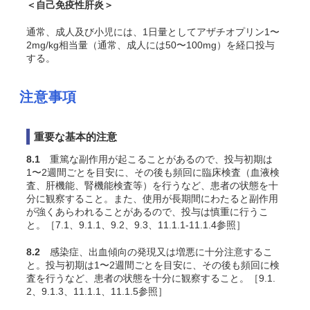
＜自己免疫性肝炎＞
通常、成人及び小児には、1日量としてアザチオプリン1〜
2mg/kg相当量（通常、成人には50〜100mg）を経口投与
する。
注意事項
重要な基本的注意
8.1
重篤な副作用が起こることがあるので、投与初期は
1〜2週間ごとを目安に、その後も頻回に臨床検査（血液検
査、肝機能、腎機能検査等）を行うなど、患者の状態を十
分に観察すること。また、使用が長期間にわたると副作用
が強くあらわれることがあるので、投与は慎重に行うこ
と。［7.1、9.1.1、9.2、9.3、11.1.1-11.1.4参照］
8.2
感染症、出血傾向の発現又は増悪に十分注意するこ
と。投与初期は1〜2週間ごとを目安に、その後も頻回に検
査を行うなど、患者の状態を十分に観察すること。［9.1.
2、9.1.3、11.1.1、11.1.5参照］