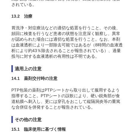
されている。
13.2 治療
胃洗浄・対症療法などの適切な処置を行うこと。その後、
頻回に検査を行うなど患者の状態を注意深く観察し、異常
が認められた場合には適切な処置を行うこと。なお、本剤
は血液透析により一部除去可能ではあるが（8時間の血液透
析により約43％除去されることが報告されている
）、過量
投与に対する血液透析の有用性は不明である。
適用上の注意
14.1 薬剤交付時の注意
PTP包装の薬剤はPTPシートから取り出して服用するよう
指導すること。PTPシートの誤飲により、硬い鋭角部が食
道粘膜へ刺入し、更には穿孔をおこして縦隔洞炎等の重篤
な合併症を併発することが報告されている。
その他の注意
15.1 臨床使用に基づく情報