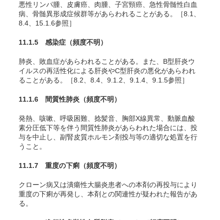
悪性リンパ腫、皮膚癌、肉腫、子宮頸癌、急性骨髄性白血
病、骨髄異形成症候群等があらわれることがある。［8.1、
8.4、15.1.6参照］
11.1.5 感染症
（頻度不明）
肺炎、敗血症があらわれることがある。また、B型肝炎ウ
イルスの再活性化による肝炎やC型肝炎の悪化があらわれ
ることがある。［8.2、8.4、9.1.2、9.1.4、9.1.5参照］
11.1.6 間質性肺炎
（頻度不明）
発熱、咳嗽、呼吸困難、捻髪音、胸部X線異常、動脈血酸
素分圧低下等を伴う間質性肺炎があらわれた場合には、投
与を中止し、副腎皮質ホルモン剤投与等の適切な処置を行
うこと。
11.1.7 重度の下痢
（頻度不明）
クローン病又は潰瘍性大腸炎患者への本剤の再投与により
重度の下痢が再発し、本剤との関連性が疑われた報告があ
る。