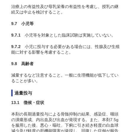
治療上の有益性及び母乳栄養の有益性を考慮し、授乳の継
続又は中止を検討すること。
9.7 小児等
9.7.1
小児等を対象とした臨床試験は実施していない。
9.7.2
小児に投与する必要がある場合には、性腺及び生殖
能に対する影響を考慮すること。
9.8 高齢者
減量するなど注意すること。一般に生理機能が低下してい
ることが多い。
過量投与
13.1 徴候・症状
本剤の長期過量投与による骨髄抑制の結果、感染症、咽頭
の潰瘍形成、内出血及び出血が発現する。また、本剤7.5g
を服用した後、悪心・嘔吐、下痢に引き続き軽度の白血球
減少及び軽度の肝機能障害が発現し、回復した症例が報告