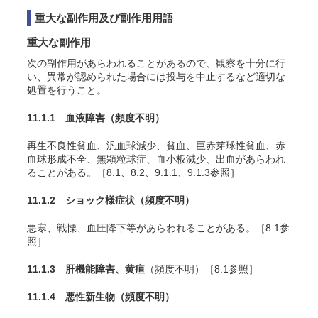
重大な副作用及び副作用用語
重大な副作用
次の副作用があらわれることがあるので、観察を十分に行
い、異常が認められた場合には投与を中止するなど適切な
処置を行うこと。
11.1.1 血液障害
（頻度不明）
再生不良性貧血、汎血球減少、貧血、巨赤芽球性貧血、赤
血球形成不全、無顆粒球症、血小板減少、出血があらわれ
ることがある。［8.1、8.2、9.1.1、9.1.3参照］
11.1.2 ショック様症状
（頻度不明）
悪寒、戦慄、血圧降下等があらわれることがある
。［8.1参
照］
11.1.3 肝機能障害、黄疸
（頻度不明）［8.1参照］
11.1.4 悪性新生物
（頻度不明）