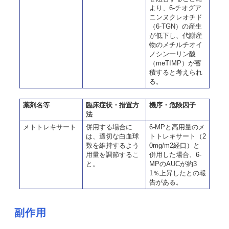
より、6-チオグア
ニンヌクレオチド
（6-TGN）の産生
が低下し、代謝産
物のメチルチオイ
ノシン一リン酸
（meTIMP）が蓄
積すると考えられ
る。
薬剤名等
臨床症状・措置方
機序・危険因子
法
メトトレキサート
併用する場合に
6-MPと高用量のメ
は、適切な白血球
トトレキサート（2
数を維持するよう
0mg/m2経口）と
用量を調節するこ
併用した場合、6-
と。
MPのAUCが約3
1％上昇したとの報
告がある。
副作用