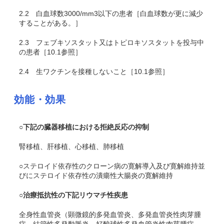
2.2
白血球数3000/mm
3
以下の患者［白血球数が更に減少
することがある。］
2.3
フェブキソスタット又はトピロキソスタットを投与中
の患者［10.1参照］
2.4
生ワクチンを接種しないこと［10.1参照］
効能・効果
○下記の臓器移植における拒絶反応の抑制
腎移植、肝移植、心移植、肺移植
○ステロイド依存性のクローン病の寛解導入及び寛解維持並
びにステロイド依存性の潰瘍性大腸炎の寛解維持
○治療抵抗性の下記リウマチ性疾患
全身性血管炎（顕微鏡的多発血管炎、多発血管炎性肉芽腫