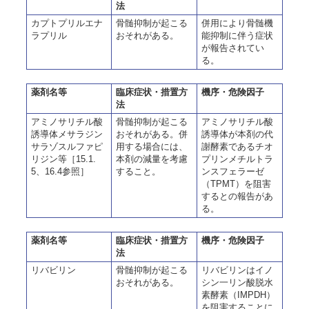
法
カプトプリルエナ
骨髄抑制が起こる
併用により骨髄機
ラプリル
おそれがある。
能抑制に伴う症状
が報告されてい
る。
薬剤名等
臨床症状・措置方
機序・危険因子
法
アミノサリチル酸
骨髄抑制が起こる
アミノサリチル酸
誘導体メサラジン
おそれがある。併
誘導体が本剤の代
サラゾスルファピ
用する場合には、
謝酵素であるチオ
リジン等［15.1.
本剤の減量を考慮
プリンメチルトラ
5、16.4参照］
すること。
ンスフェラーゼ
（TPMT）を阻害
するとの報告があ
る。
薬剤名等
臨床症状・措置方
機序・危険因子
法
リバビリン
骨髄抑制が起こる
リバビリンはイノ
おそれがある。
シン一リン酸脱水
素酵素（IMPDH）
を阻害することに