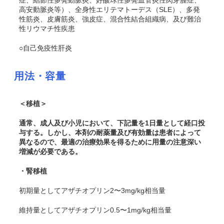
症、結節性多発動脈炎、好酸球性多発血管炎性肉芽腫症、
高安動脈炎等）、全身性エリテマトーデス（SLE）、多発
性筋炎、皮膚筋炎、強皮症、混合性結合組織病、及び難治
性リウマチ性疾患
○自己免疫性肝炎
用法・容量
＜移植＞
通常、成人及び小児において、下記量を1日量として経口投
与する。しかし、本剤の耐薬量及び有効量は患者によって
異なるので、最適の治療効果を得るために用量の注意深い
増減が必要である。
・腎移植
初期量としてアザチオプリン2〜3mg/kg相当量
維持量としてアザチオプリン0.5〜1mg/kg相当量