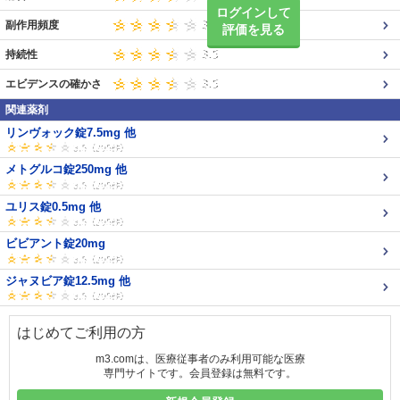
ログインして
副作用頻度
評価を見る
持続性
エビデンスの確かさ
関連薬剤
リンヴォック錠7.5mg 他
メトグルコ錠250mg 他
ユリス錠0.5mg 他
ビビアント錠20mg
ジャヌビア錠12.5mg 他
はじめてご利用の方
m3.comは、医療従事者のみ利用可能な医療
専門サイトです。会員登録は無料です。