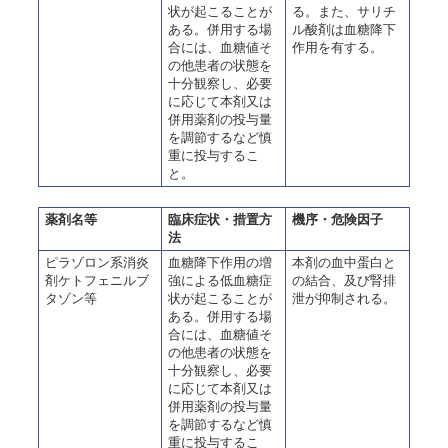
状が起こることが
る。また、サリチ
ある。併用する場
ル酸剤は血糖降下
合には、血糖値そ
作用を有する。
の他患者の状態を
十分観察し、必要
に応じて本剤又は
併用薬剤の投与量
を調節するなど慎
重に投与するこ
と。
薬剤名等
臨床症状・措置方
機序・危険因子
法
ピラゾロン系消炎
血糖降下作用の増
本剤の血中蛋白と
剤ケトフェニルブ
強による低血糖症
の結合、及び腎排
タゾン等
状が起こることが
泄が抑制される。
ある。併用する場
合には、血糖値そ
の他患者の状態を
十分観察し、必要
に応じて本剤又は
併用薬剤の投与量
を調節するなど慎
重に投与するこ