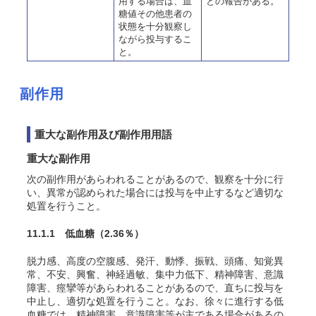
用する場合は、血
との報告がある。
糖値その他患者の
状態を十分観察し
ながら投与するこ
と。
副作用
重大な副作用及び副作用用語
重大な副作用
次の副作用があらわれることがあるので、観察を十分に行
い、異常が認められた場合には投与を中止するなど適切な
処置を行うこと。
11.1.1 低血糖
（2.36％）
脱力感、高度の空腹感、発汗、動悸、振戦、頭痛、知覚異
常、不安、興奮、神経過敏、集中力低下、精神障害、意識
障害、痙攣等があらわれることがあるので、直ちに投与を
中止し、適切な処置を行うこと。なお、徐々に進行する低
血糖では、精神障害、意識障害等が主である場合があるの