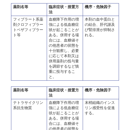
薬剤名等
臨床症状・措置方
機序・危険因子
法
フィブラート系薬
血糖降下作用の増
本剤の血中蛋白と
剤クロフィブラー
強による低血糖症
の結合、肝代謝及
トベザフィブラー
状が起こることが
び腎排泄が抑制さ
ト等
ある。併用する場
れる。
合には、血糖値そ
の他患者の状態を
十分観察し、必要
に応じて本剤又は
併用薬剤の投与量
を調節するなど慎
重に投与するこ
と。
薬剤名等
臨床症状・措置方
機序・危険因子
法
テトラサイクリン
血糖降下作用の増
末梢組織のインス
系抗生物質
強による低血糖症
リン感受性を促進
状が起こることが
する。
ある。併用する場
合には、血糖値そ
の他患者の状態を