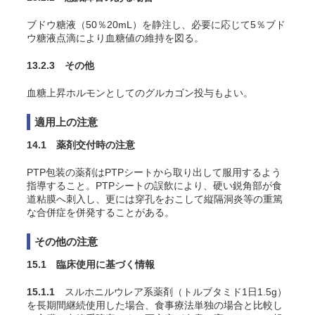
ブドウ糖液（50％20mL）を静注し、必要に応じて5％ブド
ウ糖液点滴により血糖値の維持を図る。
13.2.3 その他
血糖上昇ホルモンとしてのグルカゴン投与もよい。
適用上の注意
14.1 薬剤交付時の注意
PTP包装の薬剤はPTPシートから取り出して服用するよう
指導すること。PTPシートの誤飲により、硬い鋭角部が食
道粘膜へ刺入し、更には穿孔をおこして縦隔洞炎等の重篤
な合併症を併発することがある。
その他の注意
15.1 臨床使用に基づく情報
15.1.1
スルホニルウレア系薬剤（トルブタミド1日1.5g）
を長期間継続使用した場合、食事療法単独の場合と比較し