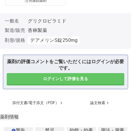
同薬効薬剤
一般名
グリクロピラミド
製造/販売
杏林製薬
剤形/規格
デアメリンS錠250mg
薬剤の評価コメントをご覧いただくにはログインが必要
です。
ログインして評価を見る
添付文書/電子添文（PDF）
論文検索
薬剤情報
警告
禁忌
効能・効果
用法・用量