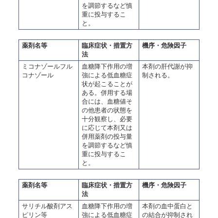
を調節するなど慎
重に投与するこ
と。
薬剤名等
臨床症状・措置方
機序・危険因子
法
ミコナゾールフル
血糖降下作用の増
本剤の肝代謝が抑
コナゾール
強による低血糖症
制される。
状が起こることが
ある。併用する場
合には、血糖値そ
の他患者の状態を
十分観察し、必要
に応じて本剤又は
併用薬剤の投与量
を調節するなど慎
重に投与するこ
と。
薬剤名等
臨床症状・措置方
機序・危険因子
法
サリチル酸剤アス
血糖降下作用の増
本剤の血中蛋白と
ピリン等
強による低血糖症
の結合が抑制され