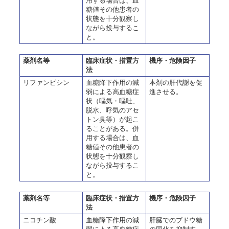
用する場合は、血
糖値その他患者の
状態を十分観察し
ながら投与するこ
と。
薬剤名等
臨床症状・措置方
機序・危険因子
法
リファンピシン
血糖降下作用の減
本剤の肝代謝を促
弱による高血糖症
進させる。
状（嘔気・嘔吐、
脱水、呼気のアセ
トン臭等）が起こ
ることがある。併
用する場合は、血
糖値その他患者の
状態を十分観察し
ながら投与するこ
と。
薬剤名等
臨床症状・措置方
機序・危険因子
法
ニコチン酸
血糖降下作用の減
肝臓でのブドウ糖