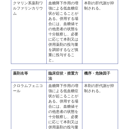
クマリン系薬剤ワ
血糖降下作用の増
本剤の肝代謝が抑
ルファリンカリウ
強による低血糖症
制される。
ム
状が起こることが
ある。併用する場
合には、血糖値そ
の他患者の状態を
十分観察し、必要
に応じて本剤又は
併用薬剤の投与量
を調節するなど慎
重に投与するこ
と。
薬剤名等
臨床症状・措置方
機序・危険因子
法
クロラムフェニコ
血糖降下作用の増
本剤の肝代謝が抑
ール
強による低血糖症
制される。
状が起こることが
ある。併用する場
合には、血糖値そ
の他患者の状態を
十分観察し、必要
に応じて本剤又は
併用薬剤の投与量