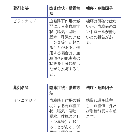
薬剤名等
臨床症状・措置方
機序・危険因子
法
ピラジナミド
血糖降下作用の減
機序は明確ではな
弱による高血糖症
いが、血糖値のコ
状（嘔気・嘔吐、
ントロールが難し
脱水、呼気のアセ
いとの報告があ
トン臭等）が起こ
る。
ることがある。併
用する場合は、血
糖値その他患者の
状態を十分観察し
ながら投与するこ
と。
薬剤名等
臨床症状・措置方
機序・危険因子
法
イソニアジド
血糖降下作用の減
糖質代謝を障害
弱による高血糖症
し、血糖値上昇及
状（嘔気・嘔吐、
び耐糖能異常を起
脱水、呼気のアセ
こす。
トン臭等）が起こ
ることがある。併