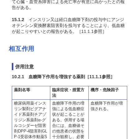
て心臓・血管系障害による死亡率が有意に高かったとの報
告がある。
15.1.2
インスリン又は経口血糖降下剤の投与中にアンジ
オテンシン変換酵素阻害剤を投与することにより、低血糖
が起こりやすいとの報告がある。［11.1.1参照］
相互作用
併用注意
10.2.1 血糖降下作用を増強する薬剤
［11.1.1参照］
薬剤名等
臨床症状・措置方
機序・危険因子
法
糖尿病用薬インス
血糖降下作用の増
血糖降下作用が増
リン製剤ビグアナ
強による低血糖症
強される。
イド系薬剤チアゾ
状が起こることが
リジン系薬剤α-グ
ある。併用する場
ルコシダーゼ阻害
合には、血糖値そ
剤DPP-4阻害剤GL
の他患者の状態を
P-1受容体作動薬S
十分観察し、必要