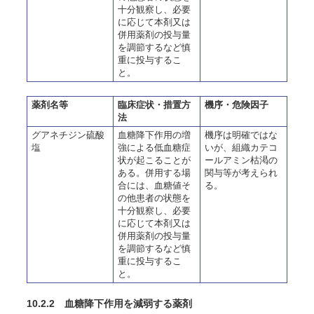
十分観察し、必要
に応じて本剤又は
併用薬剤の投与量
を調節するなど慎
重に投与するこ
と。
薬剤名等
臨床症状・措置方
機序・危険因子
法
グアネチジン硫酸
血糖降下作用の増
機序は明確ではな
塩
強による低血糖症
いが、組織カテコ
状が起こることが
ールアミン枯渇の
ある。併用する場
関与等が考えられ
合には、血糖値そ
る。
の他患者の状態を
十分観察し、必要
に応じて本剤又は
併用薬剤の投与量
を調節するなど慎
重に投与するこ
と。
10.2.2 血糖降下作用を減弱する薬剤