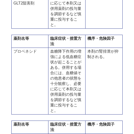
GLT2阻害剤
に応じて本剤又は
併用薬剤の投与量
を調節するなど慎
重に投与するこ
と。
薬剤名等
臨床症状・措置方
機序・危険因子
法
プロベネシド
血糖降下作用の増
本剤の腎排泄が抑
強による低血糖症
制される。
状が起こることが
ある。併用する場
合には、血糖値そ
の他患者の状態を
十分観察し、必要
に応じて本剤又は
併用薬剤の投与量
を調節するなど慎
重に投与するこ
と。
薬剤名等
臨床症状・措置方
機序・危険因子
法