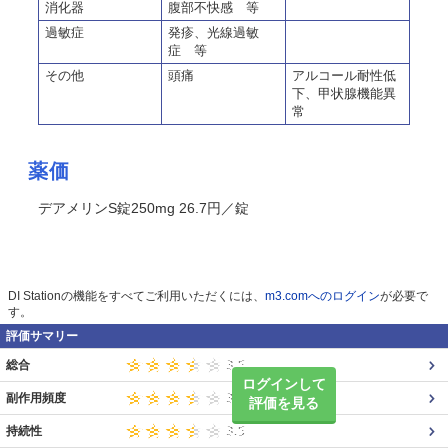
消化器
腹部不快感 等
過敏症
発疹、光線過敏
症 等
その他
頭痛
アルコール耐性低
下、甲状腺機能異
常
薬価
デアメリンS錠250mg 26.7円／錠
DI Stationの機能をすべてご利用いただくには、
m3.comへのログイン
が必要で
す。
評価サマリー
総合
ログインして
副作用頻度
評価を見る
持続性