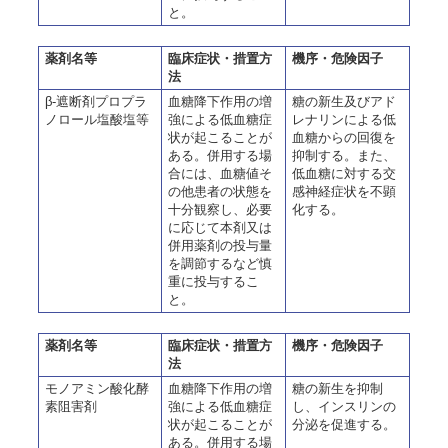
と。
薬剤名等
臨床症状・措置方
機序・危険因子
法
β-遮断剤プロプラ
血糖降下作用の増
糖の新生及びアド
ノロール塩酸塩等
強による低血糖症
レナリンによる低
状が起こることが
血糖からの回復を
ある。併用する場
抑制する。また、
合には、血糖値そ
低血糖に対する交
の他患者の状態を
感神経症状を不顕
十分観察し、必要
化する。
に応じて本剤又は
併用薬剤の投与量
を調節するなど慎
重に投与するこ
と。
薬剤名等
臨床症状・措置方
機序・危険因子
法
モノアミン酸化酵
血糖降下作用の増
糖の新生を抑制
素阻害剤
強による低血糖症
し、インスリンの
状が起こることが
分泌を促進する。
ある。併用する場