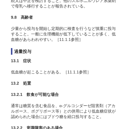
続又は中止を検討すること。他のスルホニルウレア系薬剤
で母乳へ移行することが報告されている。
9.8 高齢者
少量から投与を開始し定期的に検査を行うなど慎重に投与
すること。一般に生理機能が低下していることが多く、低
血糖があらわれやすい。［11.1.1参照］
過量投与
13.1 症状
低血糖が起こることがある。［11.1.1参照］
13.2 処置
13.2.1 飲食が可能な場合
通常は糖質を含む食品を、α-グルコシダーゼ阻害剤（アカ
ルボース、ボグリボース等）との併用により低血糖症状が
認められた場合にはブドウ糖を経口投与すること。
13.2.2 意識障害のある場合