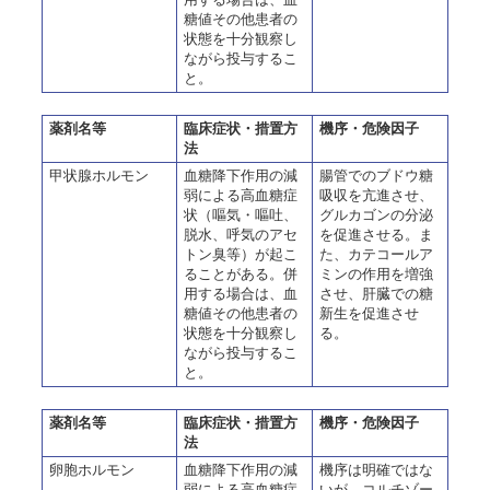
糖値その他患者の
状態を十分観察し
ながら投与するこ
と。
薬剤名等
臨床症状・措置方
機序・危険因子
法
甲状腺ホルモン
血糖降下作用の減
腸管でのブドウ糖
弱による高血糖症
吸収を亢進させ、
状（嘔気・嘔吐、
グルカゴンの分泌
脱水、呼気のアセ
を促進させる。ま
トン臭等）が起こ
た、カテコールア
ることがある。併
ミンの作用を増強
用する場合は、血
させ、肝臓での糖
糖値その他患者の
新生を促進させ
状態を十分観察し
る。
ながら投与するこ
と。
薬剤名等
臨床症状・措置方
機序・危険因子
法
卵胞ホルモン
血糖降下作用の減
機序は明確ではな
弱による高血糖症
いが、コルチゾー