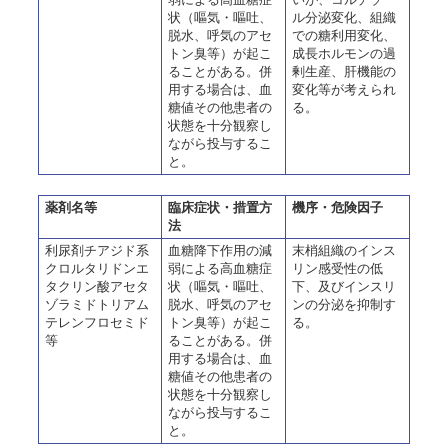
状（嘔気・嘔吐、
ル分泌変化、組織
脱水、呼気のアセ
での糖利用変化、
トン臭等）が起こ
成長ホルモンの過
ることがある。併
剰生産、肝機能の
用する場合は、血
変化等が考えられ
糖値その他患者の
る。
状態を十分観察し
ながら投与するこ
と。
薬剤名等
臨床症状・措置方
機序・危険因子
法
利尿剤チアジド系
血糖降下作用の減
末梢組織のインス
クロルタリドンエ
弱による高血糖症
リン感受性の低
タクリン酸アセタ
状（嘔気・嘔吐、
下、及びインスリ
ゾラミドトリアム
脱水、呼気のアセ
ンの分泌を抑制す
テレンフロセミド
トン臭等）が起こ
る。
等
ることがある。併
用する場合は、血
糖値その他患者の
状態を十分観察し
ながら投与するこ
と。