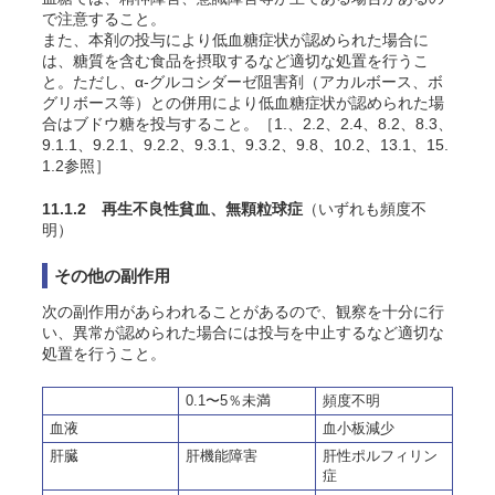
で注意すること。
また、本剤の投与により低血糖症状が認められた場合に
は、糖質を含む食品を摂取するなど適切な処置を行うこ
と。ただし、α-グルコシダーゼ阻害剤（アカルボース、ボ
グリボース等）との併用により低血糖症状が認められた場
合はブドウ糖を投与すること。［1.、2.2、2.4、8.2、8.3、
9.1.1、9.2.1、9.2.2、9.3.1、9.3.2、9.8、10.2、13.1、15.
1.2参照］
11.1.2 再生不良性貧血、無顆粒球症
（いずれも頻度不
明）
その他の副作用
次の副作用があらわれることがあるので、観察を十分に行
い、異常が認められた場合には投与を中止するなど適切な
処置を行うこと。
0.1〜5％未満
頻度不明
血液
血小板減少
肝臓
肝機能障害
肝性ポルフィリン
症