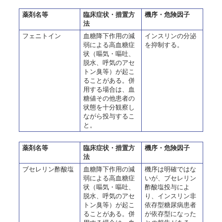
薬剤名等
臨床症状・措置方
機序・危険因子
法
フェニトイン
血糖降下作用の減
インスリンの分泌
弱による高血糖症
を抑制する。
状（嘔気・嘔吐、
脱水、呼気のアセ
トン臭等）が起こ
ることがある。併
用する場合は、血
糖値その他患者の
状態を十分観察し
ながら投与するこ
と。
薬剤名等
臨床症状・措置方
機序・危険因子
法
ブセレリン酢酸塩
血糖降下作用の減
機序は明確ではな
弱による高血糖症
いが、ブセレリン
状（嘔気・嘔吐、
酢酸塩投与によ
脱水、呼気のアセ
り、インスリン非
トン臭等）が起こ
依存型糖尿病患者
ることがある。併
が依存型になった