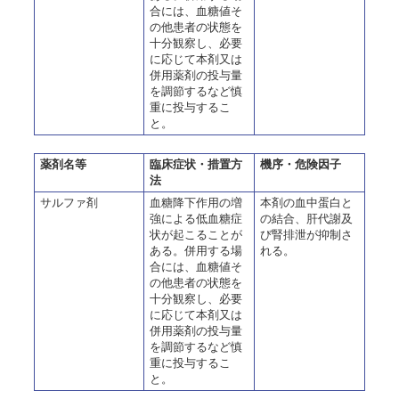
合には、血糖値そ
の他患者の状態を
十分観察し、必要
に応じて本剤又は
併用薬剤の投与量
を調節するなど慎
重に投与するこ
と。
薬剤名等
臨床症状・措置方
機序・危険因子
法
サルファ剤
血糖降下作用の増
本剤の血中蛋白と
強による低血糖症
の結合、肝代謝及
状が起こることが
び腎排泄が抑制さ
ある。併用する場
れる。
合には、血糖値そ
の他患者の状態を
十分観察し、必要
に応じて本剤又は
併用薬剤の投与量
を調節するなど慎
重に投与するこ
と。