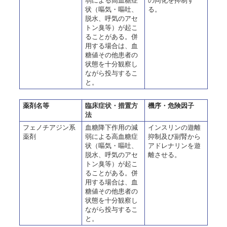
弱による高血糖症
の同化を抑制す
状（嘔気・嘔吐、
る。
脱水、呼気のアセ
トン臭等）が起こ
ることがある。併
用する場合は、血
糖値その他患者の
状態を十分観察し
ながら投与するこ
と。
薬剤名等
臨床症状・措置方
機序・危険因子
法
フェノチアジン系
血糖降下作用の減
インスリンの遊離
薬剤
弱による高血糖症
抑制及び副腎から
状（嘔気・嘔吐、
アドレナリンを遊
脱水、呼気のアセ
離させる。
トン臭等）が起こ
ることがある。併
用する場合は、血
糖値その他患者の
状態を十分観察し
ながら投与するこ
と。