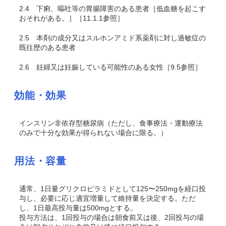
2.4
下痢、嘔吐等の胃腸障害のある患者［低血糖を起こす
おそれがある。］［11.1.1参照］
2.5
本剤の成分又はスルホンアミド系薬剤に対し過敏症の
既往歴のある患者
2.6
妊婦又は妊娠している可能性のある女性［9.5参照］
効能・効果
インスリン非依存型糖尿病（ただし、食事療法・運動療法
のみで十分な効果が得られない場合に限る。）
用法・容量
通常、1日量グリクロピラミドとして125〜250mgを経口投
与し、必要に応じ適宜増量して維持量を決定する。ただ
し、1日最高投与量は500mgとする。
投与方法は、1回投与の場合は朝食前又は後、2回投与の場