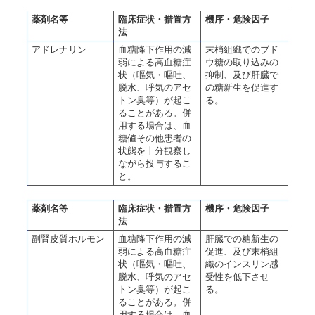
薬剤名等
臨床症状・措置方
機序・危険因子
法
アドレナリン
血糖降下作用の減
末梢組織でのブド
弱による高血糖症
ウ糖の取り込みの
状（嘔気・嘔吐、
抑制、及び肝臓で
脱水、呼気のアセ
の糖新生を促進す
トン臭等）が起こ
る。
ることがある。併
用する場合は、血
糖値その他患者の
状態を十分観察し
ながら投与するこ
と。
薬剤名等
臨床症状・措置方
機序・危険因子
法
副腎皮質ホルモン
血糖降下作用の減
肝臓での糖新生の
弱による高血糖症
促進、及び末梢組
状（嘔気・嘔吐、
織のインスリン感
脱水、呼気のアセ
受性を低下させ
トン臭等）が起こ
る。
ることがある。併
用する場合は、血