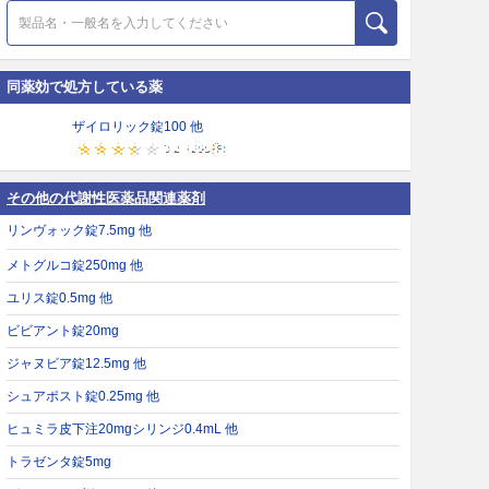
同薬効で処方している薬
ザイロリック錠100 他
その他の代謝性医薬品関連薬剤
リンヴォック錠7.5mg 他
メトグルコ錠250mg 他
ユリス錠0.5mg 他
ビビアント錠20mg
ジャヌビア錠12.5mg 他
シュアポスト錠0.25mg 他
ヒュミラ皮下注20mgシリンジ0.4mL 他
トラゼンタ錠5mg