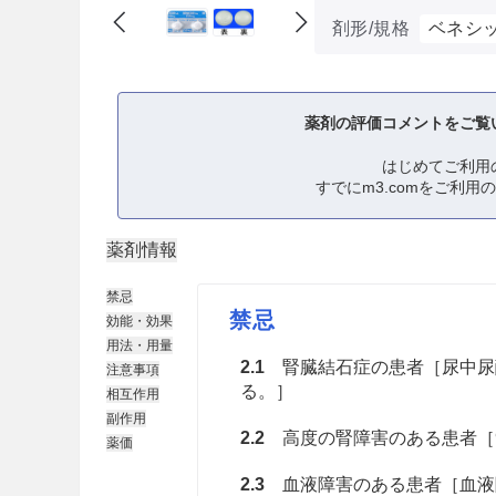
剤形/規格
ベネシッ
薬剤の評価コメントをご覧
はじめてご利用
すでにm3.comをご利用
薬剤情報
禁忌
禁忌
効能・効果
用法・用量
2.1
腎臓結石症の患者［尿中尿
注意事項
る。］
相互作用
副作用
2.2
高度の腎障害のある患者［9.
薬価
2.3
血液障害のある患者［血液