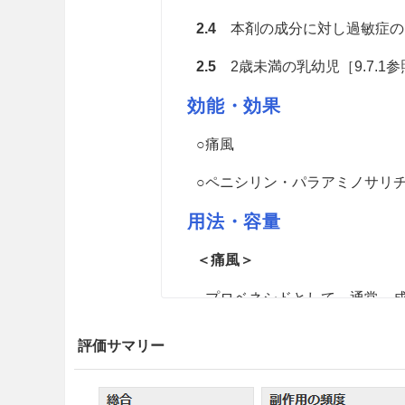
2.4
本剤の成分に対し過敏症の
2.5
2歳未満の乳幼児［9.7.1参
効能・効果
○痛風
○ペニシリン・パラアミノサリ
用法・容量
＜痛風＞
プロベネシドとして、通常、成
して1日1〜2gを2〜4回に
る。
評価サマリー
＜ペニシリン・パラアミノサリ