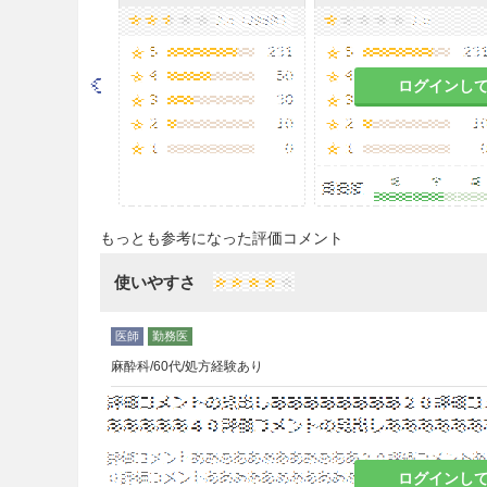
プロベネシドとして、通常、成
齢、症状により適宜増減する
注意事項
ログインし
重要な基本的注意
＜効能共通＞
8.1
溶血性貧血、再生不良性貧
的検査を行うなど観察を十分に行
もっとも参考になった評価コメント
使いやすさ
8.2
肝壊死があらわれることが
十分に行うこと。［11.1.3参
＜痛風＞
麻酔科/60代/処方経験あり
8.3
急性痛風発作がおさまるま
8.4
投与初期に尿酸の移動によ
ログインし