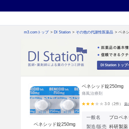
m3.comトップ
>
DI Station
>
その他の代謝性医薬品
> ベネ
DI Station トップ
ベネシッド錠250mg
痛風治療剤
3.0（2件）
薬
一般名
プロベネ
ベネシッド錠250mg
製造/販売
科研製薬