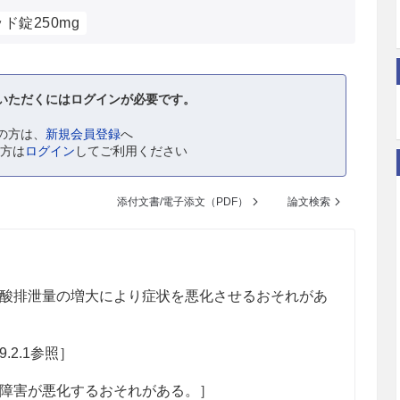
ド錠250mg
いただくにはログインが必要です。
の方は、
新規会員登録
へ
の方は
ログイン
してご利用ください
添付文書/電子添文（PDF）
論文検索
酸排泄量の増大により症状を悪化させるおそれがあ
2.1参照］
障害が悪化するおそれがある。］