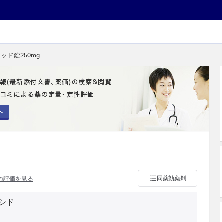
シッド錠250mg
へ
同薬効薬剤
の評価を見る
シド