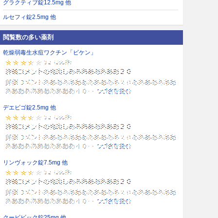
グラクティブ錠12.5mg 他
ルセフィ錠2.5mg 他
閲覧数の多い薬剤
乾燥弱毒生水痘ワクチン「ビケン」
デエビゴ錠2.5mg 他
リンヴォック錠7.5mg 他
クービビック錠25mg 他