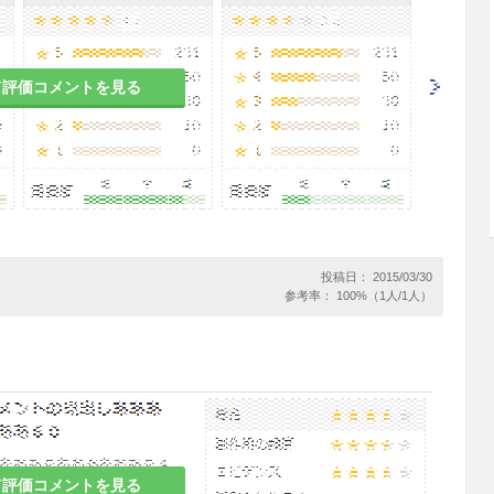
人1日1〜2gを4回に分割経口投与する。なお、年
。
て評価コメントを見る
血があらわれることがあるので、定期的に血液学
うこと。［11.1.1参照］
投稿日： 2015/03/30
あるので、定期的に肝機能検査を行うなど観察を
参考率： 100%（1人/1人）
照］
で、本剤の投与を開始しないこと。
り痛風発作の一時的な増強をみることがある。
て評価コメントを見る