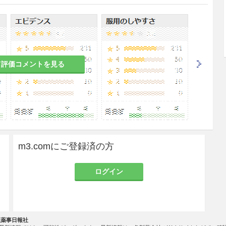
る。
なお、年齢、症状により適宜増減する。
て評価コメントを見る
用法・用量
RCP後の
通常、成人には初期投与量として1回25,0
00〜50,000単位を500mLの輸液で希釈
し、1回当たり1〜2時間かけて1日1〜3回
m3.comにご登録済の方
点滴静注する。以後は症状の消退に応じ
減量する。
ログイン
なお、年齢、症状により適宜増減する。
通常、成人には1回100,000単位を500mL
ョック、外
の輸液で希釈し、1回当たり1〜2時間か
ク）
けて1日1〜3回点滴静注するか、又は、1
回100,000単位を1日1〜3回緩徐に静注す
社薬事日報社