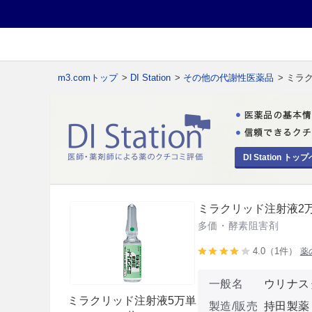
m3.comトップ
>
DI Station
>
その他の代謝性医薬品
> ミラ
DI Station トップ
ミラクリッド注射液2万
多価・酵素阻害剤
4.0（1件）
薬
一般名
ウリナス
ミラクリッド注射液5万単
製造/販売
持田製薬