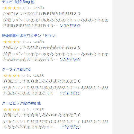
デエビゴ錠2.5mg 他
乾燥弱毒生水痘ワクチン「ビケン」
グーフィス錠5mg
クービビック錠25mg 他