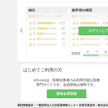
用法・容量
ミラクリッド注射液2万5千単位
ログインし
ミラクリッド注射液
効能・効果
急性膵炎（外傷性、術後及びE
急性膵炎を含む）
慢性再発性膵炎の急性増悪期
はじめてご利用の方
m3.comは、医療従事者のみ利用可能な医療
専門サイトです。会員登録は無料です。
急性循環不全
新規会員登録
（出血性ショック、細菌性シ
傷性ショック、熱傷性ショッ
薬剤情報提供：一般財団法人日本医薬情報センター 剤形写真提供：株式会