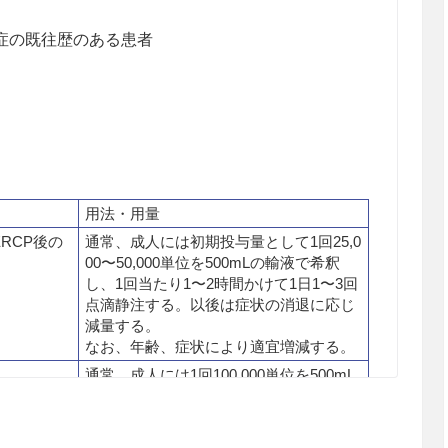
症の既往歴のある患者
用法・用量
RCP後の
通常、成人には初期投与量として1回25,0
00〜50,000単位を500mLの輸液で希釈
し、1回当たり1〜2時間かけて1日1〜3回
点滴静注する。以後は症状の消退に応じ
減量する。
なお、年齢、症状により適宜増減する。
通常、成人には1回100,000単位を500mL
ョック、外
の輸液で希釈し、1回当たり1〜2時間か
ク）
けて1日1〜3回点滴静注するか、又は、1
回100,000単位を1日1〜3回緩徐に静注す