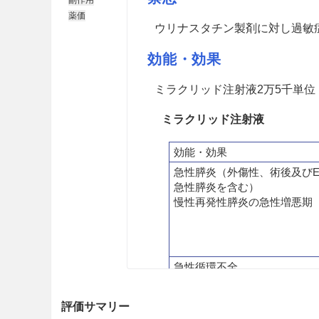
薬価
ウリナスタチン製剤に対し過敏
効能・効果
ミラクリッド注射液2万5千単位
ミラクリッド注射液
効能・効果
急性膵炎（外傷性、術後及びE
急性膵炎を含む）
慢性再発性膵炎の急性増悪期
急性循環不全
（出血性ショック、細菌性シ
傷性ショック、熱傷性ショッ
評価サマリー