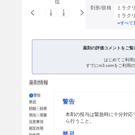
位
剤形/規格
ミラクリ
ミラクリ
すべて
薬剤の評価コメントをご覧
はじめてご利用
すでにm3.comをご利用
薬剤情報
警告
警告
禁忌
効能・効果
本剤の投与は緊急時に十分対応
用法・用量
ら行うこと。
注意事項
相互作用
禁忌
副作用