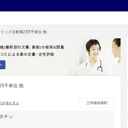
クリッド注射液2万5千単位 他
へ
5千単位 他
同薬効薬剤
の評価を見る
タチン