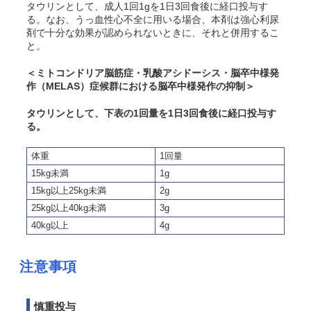
タウリンとして、成人1回1gを1日3回食後に経口投与す
る。なお、うっ血性心不全に用いる場合、本剤は強心利尿
剤で十分な効果が認められないときに、それと併用するこ
と。
＜ミトコンドリア脳筋症・乳酸アシドーシス・脳卒中様発
作（MELAS）症候群における脳卒中様発作の抑制＞
タウリンとして、下表の1回量を1日3回食後に経口投与す
る。
体重
1回量
15kg未満
1g
15kg以上25kg未満
2g
25kg以上40kg未満
3g
40kg以上
4g
注意事項
慎重投与