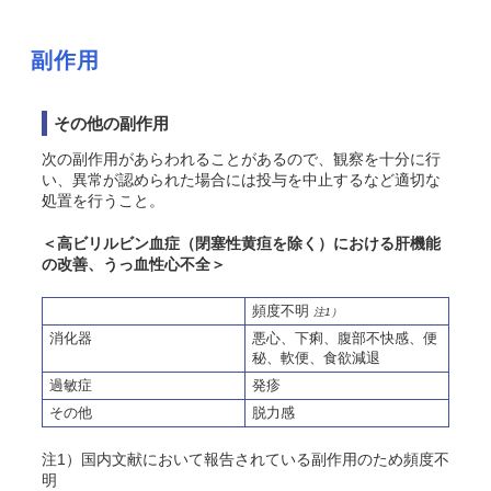
副作用
その他の副作用
次の副作用があらわれることがあるので、観察を十分に行
い、異常が認められた場合には投与を中止するなど適切な
処置を行うこと。
＜高ビリルビン血症（閉塞性黄疸を除く）における肝機能
の改善、うっ血性心不全＞
頻度不明
注1）
消化器
悪心、下痢、腹部不快感、便
秘、軟便、食欲減退
過敏症
発疹
その他
脱力感
注1）国内文献において報告されている副作用のため頻度不
明