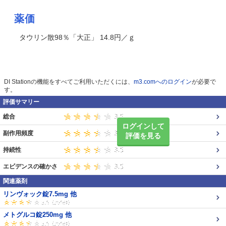
薬価
タウリン散98％「大正」 14.8円／ｇ
DI Stationの機能をすべてご利用いただくには、
m3.comへのログイン
が必要で
す。
評価サマリー
総合
ログインして
副作用頻度
評価を見る
持続性
エビデンスの確かさ
関連薬剤
リンヴォック錠7.5mg 他
メトグルコ錠250mg 他