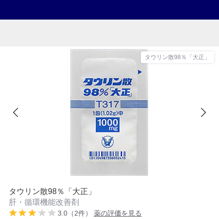
タウリン散98％「大正」
タウリン散98％「大正」
肝・循環機能改善剤
3.0（2件）
薬の評価を見る