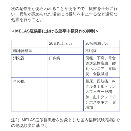
次の副作用があらわれることがあるので、観察を十分に行
い、異常が認められた場合には投与を中止するなど適切な
処置を行うこと。
＜MELAS症候群における脳卒中様発作の抑制＞
20％以上
20％未満
注2）
注2）
精神神経系
不眠症
消化器
口内炎
便秘、下痢、胃食
道逆流性疾患、裂
孔ヘルニア、胃腸
炎、食欲減退
その他
頻尿、四肢痛、γ-
グルタミルトラン
スフェラーゼ増
加、血中クレアチ
ンホスホキナーゼ
増加
注2）MELAS症候群患者を対象とした国内臨床試験2試験で
の発現頻度に基づく