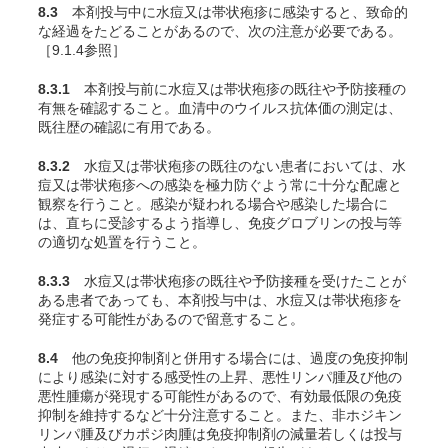
8.3
本剤投与中に水痘又は帯状疱疹に感染すると、致命的
な経過をたどることがあるので、次の注意が必要である。
［9.1.4参照］
8.3.1
本剤投与前に水痘又は帯状疱疹の既往や予防接種の
有無を確認すること。血清中のウイルス抗体価の測定は、
既往歴の確認に有用である。
8.3.2
水痘又は帯状疱疹の既往のない患者においては、水
痘又は帯状疱疹への感染を極力防ぐよう常に十分な配慮と
観察を行うこと。感染が疑われる場合や感染した場合に
は、直ちに受診するよう指導し、免疫グロブリンの投与等
の適切な処置を行うこと。
8.3.3
水痘又は帯状疱疹の既往や予防接種を受けたことが
ある患者であっても、本剤投与中は、水痘又は帯状疱疹を
発症する可能性があるので留意すること。
8.4
他の免疫抑制剤と併用する場合には、過度の免疫抑制
により感染に対する感受性の上昇、悪性リンパ腫及び他の
悪性腫瘍が発現する可能性があるので、有効最低限の免疫
抑制を維持するなど十分注意すること。また、非ホジキン
リンパ腫及びカポジ肉腫は免疫抑制剤の減量若しくは投与