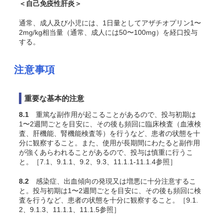
＜自己免疫性肝炎＞
通常、成人及び小児には、1日量としてアザチオプリン1〜
2mg/kg相当量（通常、成人には50〜100mg）を経口投与
する。
注意事項
重要な基本的注意
8.1
重篤な副作用が起こることがあるので、投与初期は
1〜2週間ごとを目安に、その後も頻回に臨床検査（血液検
査、肝機能、腎機能検査等）を行うなど、患者の状態を十
分に観察すること。また、使用が長期間にわたると副作用
が強くあらわれることがあるので、投与は慎重に行うこ
と。［7.1、9.1.1、9.2、9.3、11.1.1-11.1.4参照］
8.2
感染症、出血傾向の発現又は増悪に十分注意するこ
と。投与初期は1〜2週間ごとを目安に、その後も頻回に検
査を行うなど、患者の状態を十分に観察すること。［9.1.
2、9.1.3、11.1.1、11.1.5参照］