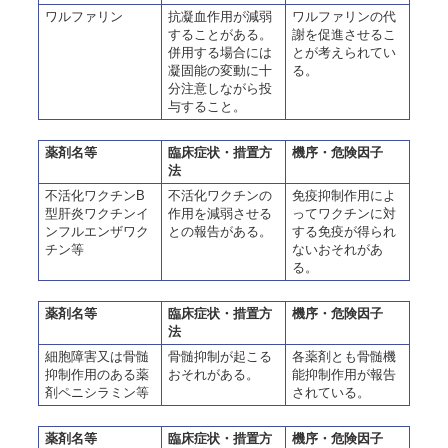
ワルファリン
抗凝血作用が減弱
ワルファリンの代
することがある。
謝を促進させるこ
併用する場合には
とが考えられてい
凝固能の変動に十
る。
分注意しながら投
与すること。
薬剤名等
臨床症状・措置方
機序・危険因子
法
不活化ワクチンB
不活化ワクチンの
免疫抑制作用によ
型肝炎ワクチンイ
作用を減弱させる
ってワクチンに対
ンフルエンザワク
との報告がある。
する免疫が得られ
チン等
ないおそれがあ
る。
薬剤名等
臨床症状・措置方
機序・危険因子
法
細胞障害又は骨髄
骨髄抑制が起こる
各薬剤とも骨髄機
抑制作用のある薬
おそれがある。
能抑制作用が報告
剤ペニシラミン等
されている。
薬剤名等
臨床症状・措置方
機序・危険因子