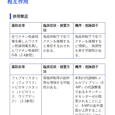
相互作用
併用禁忌
薬剤名等
臨床症状・措置方
機序・危険因子
法
生ワクチン乾燥弱
免疫抑制下で生ワ
免疫抑制下で生ワ
毒生麻しんワクチ
クチンを接種する
クチンを接種する
ン乾燥弱毒生風し
と発症するおそれ
と増殖し、病原性
んワクチン乾燥BC
がある。
を表す可能性があ
G等［2.4参照］
る。
薬剤名等
臨床症状・措置方
機序・危険因子
法
フェブキソスタッ
骨髄抑制等の副作
本剤の代謝物6-メ
ト（フェブリク）
用を増強する可能
ルカプトプリン（6
トピロキソスタッ
性がある。
-MP）の代謝酵素
ト（トピロリッ
であるキサンチン
ク、ウリアデッ
オキシダーゼが阻
ク）［2.3参照］
害されることによ
り、6-MPの血中濃
度が上昇すること
がアロプリノール