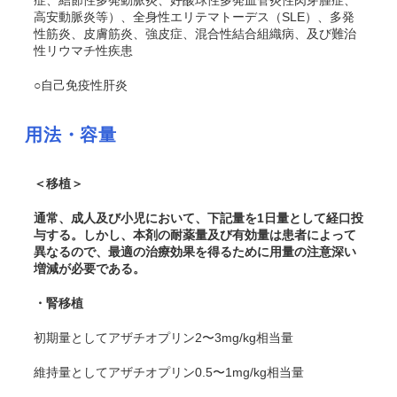
症、結節性多発動脈炎、好酸球性多発血管炎性肉芽腫症、
高安動脈炎等）、全身性エリテマトーデス（SLE）、多発
性筋炎、皮膚筋炎、強皮症、混合性結合組織病、及び難治
性リウマチ性疾患
○自己免疫性肝炎
用法・容量
＜移植＞
通常、成人及び小児において、下記量を1日量として経口投
与する。しかし、本剤の耐薬量及び有効量は患者によって
異なるので、最適の治療効果を得るために用量の注意深い
増減が必要である。
・腎移植
初期量としてアザチオプリン2〜3mg/kg相当量
維持量としてアザチオプリン0.5〜1mg/kg相当量