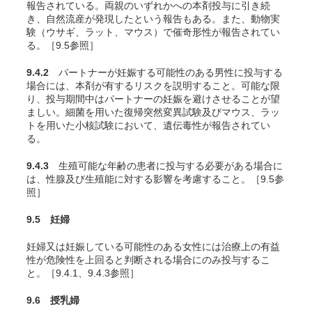
報告されている。両親のいずれかへの本剤投与に引き続
き、自然流産が発現したという報告もある。また、動物実
験（ウサギ、ラット、マウス）で催奇形性が報告されてい
る
。［9.5参照］
9.4.2
パートナーが妊娠する可能性のある男性に投与する
場合には、本剤が有するリスクを説明すること。可能な限
り、投与期間中はパートナーの妊娠を避けさせることが望
ましい。細菌を用いた復帰突然変異試験及びマウス、ラッ
トを用いた小核試験において、遺伝毒性が報告されてい
る
。
9.4.3
生殖可能な年齢の患者に投与する必要がある場合に
は、性腺及び生殖能に対する影響を考慮すること。［9.5参
照］
9.5 妊婦
妊婦又は妊娠している可能性のある女性には治療上の有益
性が危険性を上回ると判断される場合にのみ投与するこ
と。［9.4.1、9.4.3参照］
9.6 授乳婦