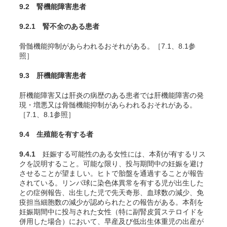
9.2 腎機能障害患者
9.2.1 腎不全のある患者
骨髄機能抑制があらわれるおそれがある。［7.1、8.1参
照］
9.3 肝機能障害患者
肝機能障害又は肝炎の病歴のある患者では肝機能障害の発
現・増悪又は骨髄機能抑制があらわれるおそれがある。
［7.1、8.1参照］
9.4 生殖能を有する者
9.4.1
妊娠する可能性のある女性には、本剤が有するリス
クを説明すること。可能な限り、投与期間中の妊娠を避け
させることが望ましい。ヒトで胎盤を通過することが報告
されている
。リンパ球に染色体異常を有する児が出生した
との症例報告、出生した児で先天奇形、血球数の減少、免
疫担当細胞数の減少が認められたとの報告がある
。本剤を
妊娠期間中に投与された女性（特に副腎皮質ステロイドを
併用した場合）において、早産及び低出生体重児の出産が