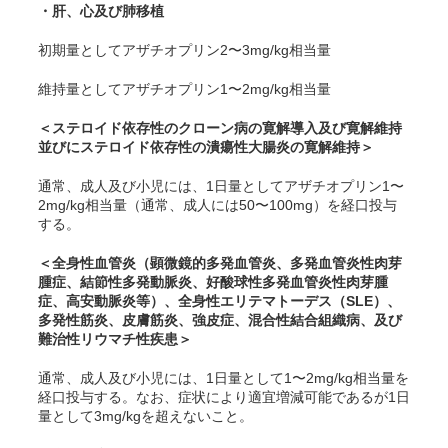
・肝、心及び肺移植
初期量としてアザチオプリン2〜3mg/kg相当量
維持量としてアザチオプリン1〜2mg/kg相当量
＜ステロイド依存性のクローン病の寛解導入及び寛解維持
並びにステロイド依存性の潰瘍性大腸炎の寛解維持＞
通常、成人及び小児には、1日量としてアザチオプリン1〜
2mg/kg相当量（通常、成人には50〜100mg）を経口投与
する。
＜全身性血管炎（顕微鏡的多発血管炎、多発血管炎性肉芽
腫症、結節性多発動脈炎、好酸球性多発血管炎性肉芽腫
症、高安動脈炎等）、全身性エリテマトーデス（SLE）、
多発性筋炎、皮膚筋炎、強皮症、混合性結合組織病、及び
難治性リウマチ性疾患＞
通常、成人及び小児には、1日量として1〜2mg/kg相当量を
経口投与する。なお、症状により適宜増減可能であるが1日
量として3mg/kgを超えないこと。