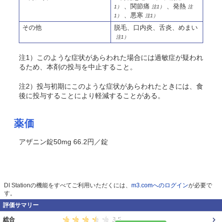
、関節痛
、発熱
1）
注1）
注
、悪寒
1）
注1）
その他
脱毛、口内炎、舌炎、めまい
注1）
注1）このような症状があらわれた場合には過敏症が疑われ
るため、本剤の投与を中止すること。
注2）投与初期にこのような症状があらわれたときには、食
後に投与することにより軽減することがある。
薬価
アザニン錠50mg 66.2円／錠
DI Stationの機能をすべてご利用いただくには、
m3.comへのログイン
が必要で
す。
評価サマリー
総合