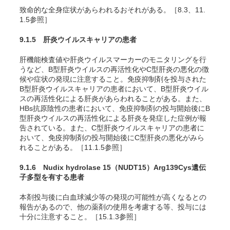
致命的な全身症状があらわれるおそれがある。［8.3、11.
1.5参照］
9.1.5 肝炎ウイルスキャリアの患者
肝機能検査値や肝炎ウイルスマーカーのモニタリングを行
うなど、B型肝炎ウイルスの再活性化やC型肝炎の悪化の徴
候や症状の発現に注意すること。免疫抑制剤を投与された
B型肝炎ウイルスキャリアの患者において、B型肝炎ウイル
スの再活性化による肝炎があらわれることがある。また、
HBs抗原陰性の患者において、免疫抑制剤の投与開始後にB
型肝炎ウイルスの再活性化による肝炎を発症した症例が報
告されている。また、C型肝炎ウイルスキャリアの患者に
おいて、免疫抑制剤の投与開始後にC型肝炎の悪化がみら
れることがある。［11.1.5参照］
9.1.6 Nudix hydrolase 15（NUDT15）Arg139Cys遺伝
子多型を有する患者
本剤投与後に白血球減少等の発現の可能性が高くなるとの
報告があるので、他の薬剤の使用を考慮する等、投与には
十分に注意すること。［15.1.3参照］