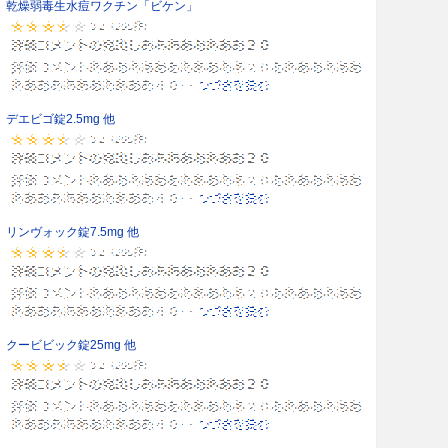
乾燥弱毒生水痘ワクチン「ビケン」
デエビゴ錠2.5mg 他
リンヴォック錠7.5mg 他
クービビック錠25mg 他