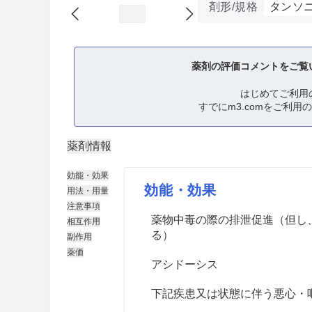
剤形/規格
タンソ
薬剤の評価コメントをご覧
はじめてご利用
すでにm3.comをご利用
薬剤情報
効能・効果
効能・効果
用法・用量
注意事項
薬物中毒の際の排泄促進（但し
相互作用
る）
副作用
薬価
アシドーシス
下記疾患又は状態に伴う悪心・