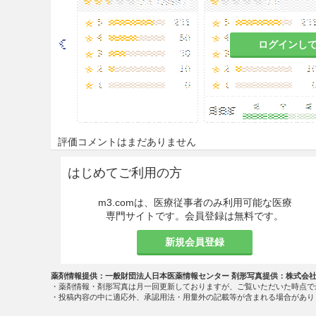
は、換気を十分に行うこと。
慎重投与
ログインし
心停止のある患者［炭酸ガスが
れがある。］
うっ血性心不全のある患者、重
に負担をかけ、症状が悪化する
評価コメントはまだありません
腎障害のある患者［水分、ナト
それがある。］
はじめてご利用の方
末梢及び肺浮腫のある患者［浮
m3.comは、医療従事者のみ利用可能な医療
専門サイトです。会員登録は無料です。
妊娠中毒症の患者［水分、ナト
させるおそれがある。］
新規会員登録
低カルシウム血症の患者［症状
薬剤情報提供：一般財団法人日本医薬情報センター 剤形写真提供：株式会
・薬剤情報・剤形写真は月一回更新しておりますが、ご覧いただいた時点で
・投稿内容の中に適応外、承認用法・用量外の記載等が含まれる場合があり
低カリウム血症の患者［症状が