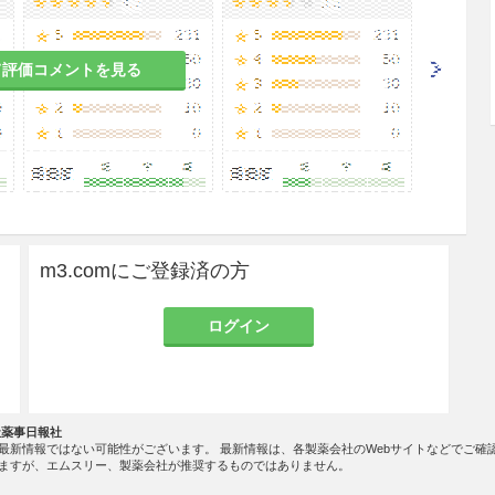
て評価コメントを見る
蓄積し、細胞内アシドーシス発現の誘因となるおそ
症高血圧症の患者［循環血液量を増すことから心臓
おそれがある。］
リウムの過剰投与に陥りやすく、症状が悪化するお
m3.comにご登録済の方
腫が悪化するおそれがある。］
ログイン
リウムの過剰投与に陥りやすく、妊娠中毒症を悪化
が悪化するおそれがある。］
社薬事日報社
最新情報ではない可能性がございます。 最新情報は、各製薬会社のWebサイトなどでご確
ますが、エムスリー、製薬会社が推奨するものではありません。
悪化するおそれがある。］