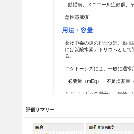
動揺病、メニエール症候群、
急性蕁麻疹
用法・容量
薬物中毒の際の排泄促進、動揺
には炭酸水素ナトリウムとして通常
る。
アシドーシスには、一般に通常
必要量（mEq）＝不足塩基量（mE
なお、いずれの場合も、年齢、
注意事項
評価サマリー
重要な基本的注意
心肺蘇生時には、炭酸ガスを十