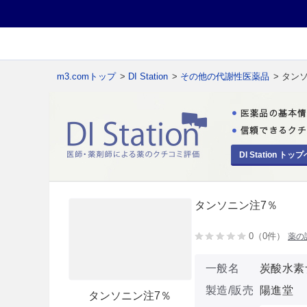
m3.comトップ
>
DI Station
>
その他の代謝性医薬品
> タン
DI Station トップ
タンソニン注7％
0（0件）
薬の
一般名
炭酸水素
製造/販売
陽進堂
タンソニン注7％