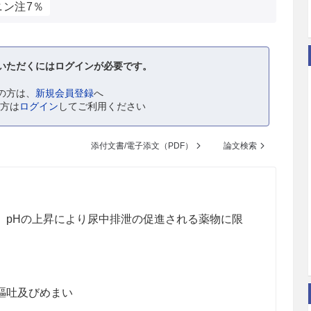
ニン注7％
いただくにはログインが必要です。
の方は、
新規会員登録
へ
の方は
ログイン
してご利用ください
添付文書/電子添文（PDF）
論文検索
、pHの上昇により尿中排泄の促進される薬物に限
嘔吐及びめまい