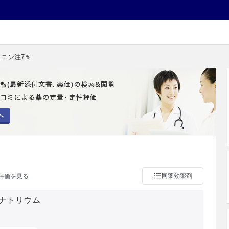
ソニン注7％
へ
同薬効薬剤
評価を見る
ナトリウム