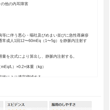
その他の内耳障害
病等に伴う悪心・嘔吐及びめまい並びに急性蕁麻疹
成人1回12〜60mEq（1〜5g）を静脈内注射す
用量を次式により算出し、静脈内注射する。
q/L）×0.2×体重（kg）
症状により適宜増減する。
分排除する必要があるので、本剤の投与にあたって