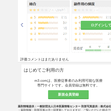
2.2.3
CYP2D6の活性が欠損してい
該当する患者［7.4、9.3.1、1
・肝機能障害（Child-pug
ログインし
・肝機能が正常であり、中程
患者
2.3
QT延長のある患者（先天性QT延長
照］
評価コメントはまだありません
2.4
クラスIa（キニジン、プロ
はじめてご利用の方
タロール等）の抗不整脈薬又はベ
m3.comは、医療従事者のみ利用可能な医療
2.5
妊婦又は妊娠している可能性
専門サイトです。会員登録は無料です。
効能・効果
新規会員登録
ゴーシェ病の諸症状（貧血、血
薬剤情報提供：一般財団法人日本医薬情報センター 剤形写真提供：株式会
・薬剤情報・剤形写真は月一回更新しておりますが、ご覧いただいた時点で