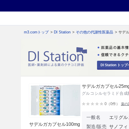
m3.comトップ
>
DI Station
>
その他の代謝性医薬品
> サデ
DI Station トップ
サデルガカプセル25mg
グルコシルセラミド合成
0（0件）
薬の
一般名
エリグル
サデルガカプセル100mg
製造/販売
サノフィ