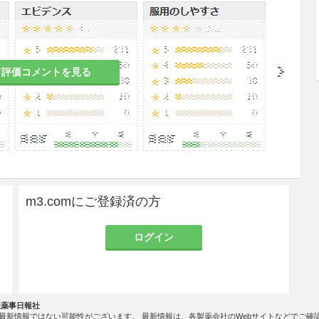
る患者（Poor Metabolizer、PM）で、以下に
0.1参照］
h分類A、B又はC）がある患者
て評価コメントを見る
度以上のCYP3A阻害作用を有する薬剤を使用中の
症候群等）［8.3、9.1.1、9.1.2、16.7.5参
カインアミド等）及びクラスIII（アミオダロン、ソ
m3.comにご登録済の方
プリジル塩酸塩を使用中の患者［10.1参照］
のある女性［9.5参照］
ログイン
小板減少症、肝脾腫及び骨症状）の改善
社薬事日報社
最新情報ではない可能性がございます。 最新情報は、各製薬会社のWebサイトなどでご確