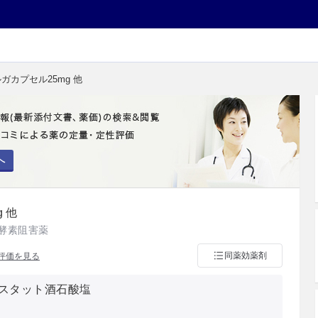
ルガカプセル25mg 他
へ
 他
酵素阻害薬
同薬効薬剤
評価を見る
スタット酒石酸塩