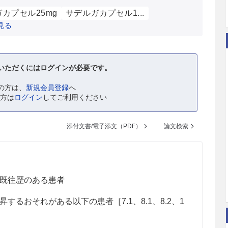
カプセル25mg
サデルガカプセル1...
見る
いただくにはログインが必要です。
の方は、
新規会員登録
へ
の方は
ログイン
してご利用ください
添付文書/電子添文（PDF）
論文検索
既往歴のある患者
るおそれがある以下の患者［7.1、8.1、8.2、1