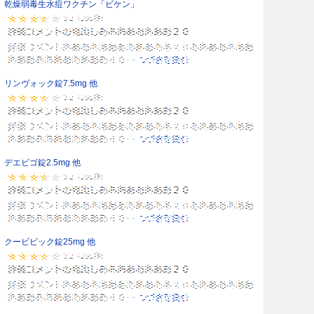
乾燥弱毒生水痘ワクチン「ビケン」
リンヴォック錠7.5mg 他
デエビゴ錠2.5mg 他
クービビック錠25mg 他